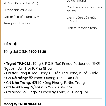
và kiểm hàng
Hướng dẫn cài SIM vật lý
Chính sách bảo hành và
Hướng dẫn cài eSIM
đổi trả
Các thiết bị sử dụng eSIM
Chính sách bảo mật
thông tin
Trung tâm trợ giúp
Hình thức thanh toán
LIÊN HỆ
Tổng đài CSKH:
1900 53 36
•
Trụ sở TP.HCM :
Tầng 3, P 3.18, Toà Prince Residence, 19-21
Nguyễn Văn Trỗi, P. Phú Nhuận
•
Hà Nội:
Tầng 11, Toà Lucky, 81 Trần Thái Tông, P. Cầu Giấy
• CN
Đà Nẵng:
82 Phạm Quang Ảnh, P. An Hải
• CN
Nha Trang:
421 Lê Hồng Phong, P. Nha Trang
• CN
Hải Phòng:
3/139 Phố Cấm, P. Gia Viên
• CN
Vinh:
Số 15 ngõ 20 Phan Sỹ Thục, P. Trường Thi
Công ty TNHH SIMALIA