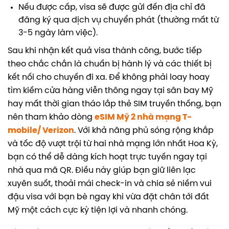
Nếu được cấp, visa sẽ được gửi đến địa chỉ đã
đăng ký qua dịch vụ chuyển phát (thường mất từ
3-5 ngày làm việc).
Sau khi nhận kết quả visa thành công, bước tiếp
theo chắc chắn là chuẩn bị hành lý và các thiết bị
kết nối cho chuyến đi xa. Để không phải loay hoay
tìm kiếm cửa hàng viễn thông ngay tại sân bay Mỹ
hay mất thời gian tháo lắp thẻ SIM truyền thống, bạn
nên tham khảo dòng
eSIM Mỹ 2 nhà mạng T-
mobile/ Verizon
. Với khả năng phủ sóng rộng khắp
và tốc độ vượt trội từ hai nhà mạng lớn nhất Hoa Kỳ,
bạn có thể dễ dàng kích hoạt trực tuyến ngay tại
nhà qua mã QR. Điều này giúp bạn giữ liên lạc
xuyên suốt, thoải mái check-in và chia sẻ niềm vui
đậu visa với bạn bè ngay khi vừa đặt chân tới đất
Mỹ một cách cực kỳ tiện lợi và nhanh chóng.