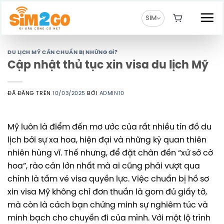
Chuyển
đến
SIM
nội
dung
DU LỊCH MỸ CẦN CHUẨN BỊ NHỮNG GÌ?
Cập nhật thủ tục xin visa du lịch Mỹ
ĐÃ ĐĂNG TRÊN
10/03/2025
BỞI
ADMIN10
Mỹ luôn là điểm đến mơ ước của rất nhiều tín đồ du
lịch bởi sự xa hoa,
hiện đại và những kỳ quan thiên
nhiên hùng vĩ.
Thế nhưng,
để đặt chân đến “xứ sở cờ
hoa”,
rào cản lớn nhất mà ai cũng phải vượt qua
chính là tấm vé visa quyền lực.
Việc chuẩn bị hồ sơ
xin visa Mỹ không chỉ đơn thuần là gom đủ giấy tờ,
mà còn là cách bạn chứng minh sự nghiêm túc và
minh bạch cho chuyến đi của mình.
Với một lộ trình