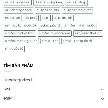
du lịch nhật bản
du lịch philippines
du lịch pháp
du lịch singapore
du lịch thái lan
du lịch trung quốc
du lịch Úc
du lịch ý
esim
esim du lịch
esim du lịch quốc tế
esim quốc tế
sim/esim hàn quốc
sim/esim nhật bản
sim/esim singapore
sim/esim thái lan
sim/esim trung quốc
sim du lịch
sim du lịch quốc tế
sim quốc tế
TÌM SẢN PHẨM
Uncategorized
SIM
eSIM