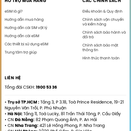
HỖ TRỢ MUA HÀNG
CÁC CHÍNH SÁCH
eSIM là gì?
Điều khoản & Quy định
Hướng dẫn mua hàng
Chính sách vận chuyển
và kiểm hàng
Hướng dẫn cài SIM vật lý
Chính sách bảo hành và
Hướng dẫn cài eSIM
đổi trả
Các thiết bị sử dụng eSIM
Chính sách bảo mật
thông tin
Trung tâm trợ giúp
Hình thức thanh toán
LIÊN HỆ
Tổng đài CSKH:
1900 53 36
•
Trụ sở TP.HCM :
Tầng 3, P 3.18, Toà Prince Residence, 19-21
Nguyễn Văn Trỗi, P. Phú Nhuận
•
Hà Nội:
Tầng 11, Toà Lucky, 81 Trần Thái Tông, P. Cầu Giấy
• CN
Đà Nẵng:
82 Phạm Quang Ảnh, P. An Hải
• CN
Nha Trang:
421 Lê Hồng Phong, P. Nha Trang