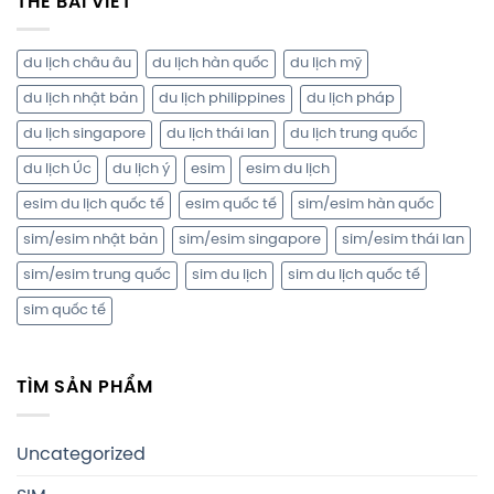
THẺ BÀI VIẾT
du lịch châu âu
du lịch hàn quốc
du lịch mỹ
du lịch nhật bản
du lịch philippines
du lịch pháp
du lịch singapore
du lịch thái lan
du lịch trung quốc
du lịch Úc
du lịch ý
esim
esim du lịch
esim du lịch quốc tế
esim quốc tế
sim/esim hàn quốc
sim/esim nhật bản
sim/esim singapore
sim/esim thái lan
sim/esim trung quốc
sim du lịch
sim du lịch quốc tế
sim quốc tế
TÌM SẢN PHẨM
Uncategorized