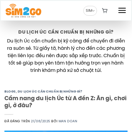
Chuyển
đến
SIM
nội
dung
DU LỊCH ÚC CẦN CHUẨN BỊ NHỮNG GÌ?
Du lịch Úc cần chuẩn bị kỹ càng để chuyến đi diễn
ra suôn sẻ. Từ giấy tờ, hành lý cho đến các phương
tiện liên lạc đều nên được sắp xếp trước. Chuẩn bị
tốt sẽ giúp bạn yên tâm tận hưởng trọn vẹn hành
trình khám phá xứ sở chuột túi.
BLOGS
,
DU LỊCH ÚC CẦN CHUẨN BỊ NHỮNG GÌ?
Cẩm nang du lịch Úc từ A đến Z: Ăn gì, chơi
gì, ở đâu?
ĐÃ ĐĂNG TRÊN
21/08/2025
BỞI
MAN DOAN