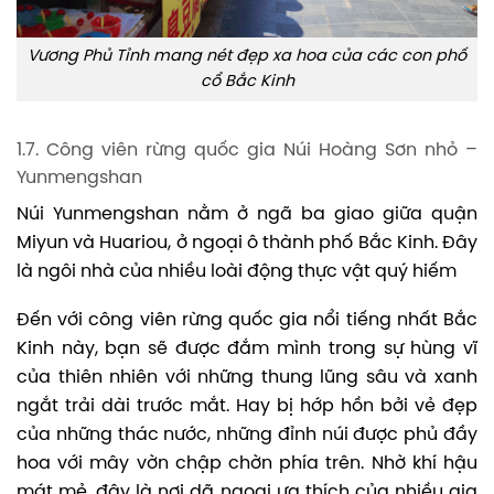
Vương Phủ Tỉnh mang nét đẹp xa hoa của các con phố
cổ Bắc Kinh
1.7. Công viên rừng quốc gia Núi Hoàng Sơn nhỏ –
Yunmengshan
Núi Yunmengshan nằm ở ngã ba giao giữa quận
Miyun và Huariou, ở ngoại ô thành phố Bắc Kinh. Đây
là ngôi nhà của nhiều loài động thực vật quý hiếm
Đến với công viên rừng quốc gia nổi tiếng nhất Bắc
Kinh này, bạn sẽ được đắm mình trong sự hùng vĩ
của thiên nhiên với những thung lũng sâu và xanh
ngắt trải dài trước mắt. Hay bị hớp hồn bởi vẻ đẹp
của những thác nước, những đỉnh núi được phủ đầy
hoa với mây vờn chập chờn phía trên.
Nhờ khí hậu
mát mẻ, đây là nơi dã ngoại ưa thích của nhiều gia