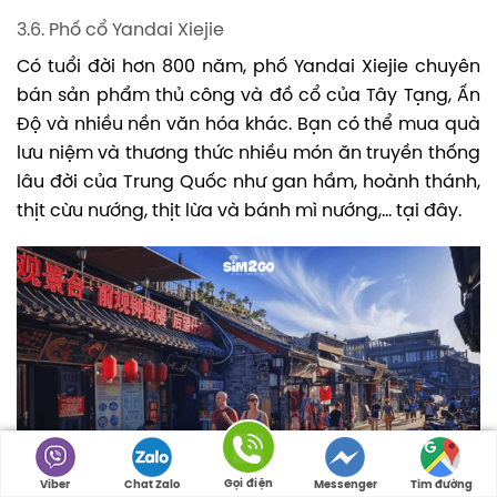
3.6. Phố cổ Yandai Xiejie
Có tuổi đời hơn 800 năm, phố Yandai Xiejie chuyên
bán sản phẩm thủ công và đồ cổ của Tây Tạng, Ấn
Độ và nhiều nền văn hóa khác. Bạn có thể mua quà
lưu niệm và thương thức nhiều món ăn truyền thống
lâu đời của Trung Quốc như gan hầm, hoành thánh,
thịt cừu nướng, thịt lừa và bánh mì nướng,… tại đây.
Gọi điện
Viber
Chat Zalo
Messenger
Tìm đường