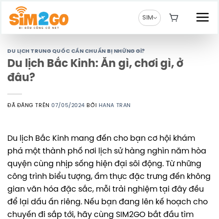
Chuyển
đến
SIM
nội
dung
DU LỊCH TRUNG QUỐC CẦN CHUẨN BỊ NHỮNG GÌ?
Du lịch Bắc Kinh: Ăn gì, chơi gì, ở
đâu?
ĐÃ ĐĂNG TRÊN
07/05/2024
BỞI
HANA TRAN
Du lịch Bắc Kinh mang đến cho bạn cơ hội khám
phá một thành phố nơi lịch sử hàng nghìn năm hòa
quyện cùng nhịp sống hiện đại sôi động. Từ những
công trình biểu tượng, ẩm thực đặc trưng đến không
gian văn hóa đặc sắc, mỗi trải nghiệm tại đây đều
để lại dấu ấn riêng. Nếu bạn đang lên kế hoạch cho
chuyến đi sắp tới, hãy cùng SIM2GO bắt đầu tìm