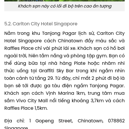
Khách sạn này có lối đi bộ trên cao ấn tượng
5.2. Carlton City Hotel Singapore
Nằm trong khu Tanjong Pagar lịch sử, Carlton City
Hotel Singapore cách Chinatown đầy màu sắc và
Raffles Place chỉ vài phút lái xe. Khách sạn có hồ bơi
ngoài trời, hiên tắm nắng và phòng tập gym. Bạn có
thể dùng bữa tại nhà hàng Plate hoặc nhâm nhi
thức uống tại Graffiti Sky Bar trong khi ngắm nhìn
toàn cảnh từ tầng 29. Từ đây, chỉ mất 2 phút đi bộ là
bạn sẽ tới được ga tàu điện ngầm Tanjong Pagar.
Khách sạn cách Vịnh Marina 1km, trung tâm mua
sắm Vivo City Mall nổi tiếng khoảng 3,7km và cách
Raffles Place 1,5km.
Địa chỉ: 1 Gopeng Street, Chinatown, 078862
Singapore.