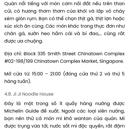
Quán nổi tiếng với món cơm nồi đất nếu trên than
củi, có hương thơm thơm của khói và lớp vỏ cháy
xém giòn rụm. Bạn có thể chọn thịt gà, thịt lợn hoặc
xúc xích ăn cùng. Các món khác trong thực đơn như
chân gà, sườn heo hầm cải và bí đao,… cũng rất
được ưa chuộng.
Địa chỉ: Block 335 Smith Street Chinatown Complex
#02-198/199 Chinatown Complex Market, Singapore.
Mở cửa từ: 15:00 – 21:00 (đóng cửa thứ 2 và thứ 5
hàng tuần).
4.8. Ji Ji Noodle House
Đây là một trong số ít quầy hàng nướng được
Michelin Guide đề xuất. Ngoài các loại xiên nướng,
bạn nên thử cả món mì khô wantan của quán. Mì
được trụng vừa tới, nước sốt mì độc quyền, rất đậm