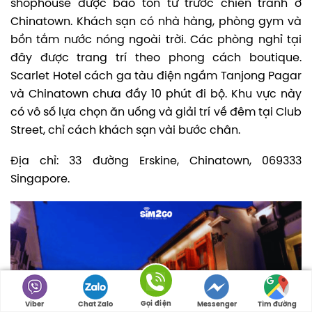
shophouse được bảo tồn từ trước chiến tranh ở
Chinatown. Khách sạn có nhà hàng, phòng gym và
bồn tắm nước nóng ngoài trời. Các phòng nghỉ tại
đây được trang trí theo phong cách boutique.
Scarlet Hotel cách ga tàu điện ngầm Tanjong Pagar
và Chinatown chưa đầy 10 phút đi bộ. Khu vực này
có vô số lựa chọn ăn uống và giải trí về đêm tại Club
Street, chỉ cách khách sạn vài bước chân.
Địa chỉ: 33 đường Erskine, Chinatown, 069333
Singapore.
Gọi điện
Viber
Chat Zalo
Messenger
Tìm đường