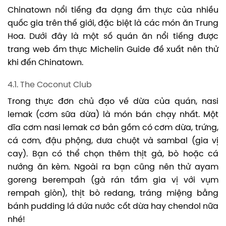
Chinatown nổi tiếng đa dạng ẩm thực của nhiều
quốc gia trên thế giới, đặc biệt là các món ăn Trung
Hoa. Dưới đây là một số quán ăn nổi tiếng được
trang web ẩm thực Michelin Guide đề xuất nên thử
khi đến Chinatown.
4.1. The Coconut Club
Trong thực đơn chủ đạo về dừa của quán, nasi
lemak (cơm sữa dừa) là món bán chạy nhất. Một
dĩa cơm nasi lemak cơ bản gồm có cơm dừa, trứng,
cá cơm, đậu phộng, dưa chuột và sambal (gia vị
cay). Bạn có thể chọn thêm thịt gà, bò hoặc cá
nướng ăn kèm. Ngoài ra bạn cũng nên thử ayam
goreng berempah (gà rán tẩm gia vị với vụm
rempah giòn), thịt bò redang, tráng miệng bằng
bánh pudding lá dứa nước cốt dừa hay chendol nữa
nhé!