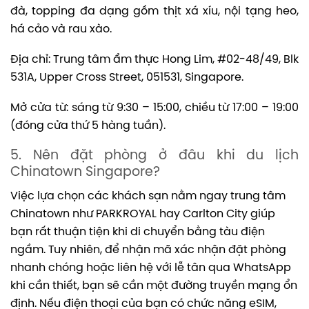
đà, topping đa dạng gồm thịt xá xíu, nội tạng heo,
há cảo và rau xào.
Địa chỉ: Trung tâm ẩm thực Hong Lim, #02-48/49, Blk
531A, Upper Cross Street, 051531, Singapore.
Mở cửa từ: sáng từ 9:30 – 15:00, chiều từ 17:00 – 19:00
(đóng cửa thứ 5 hàng tuần).
5. Nên đặt phòng ở đâu khi du lịch
Chinatown Singapore?
Việc lựa chọn các khách sạn nằm ngay trung tâm
Chinatown như PARKROYAL hay Carlton City giúp
bạn rất thuận tiện khi di chuyển bằng tàu điện
ngầm. Tuy nhiên, để nhận mã xác nhận đặt phòng
nhanh chóng hoặc liên hệ với lễ tân qua WhatsApp
khi cần thiết, bạn sẽ cần một đường truyền mạng ổn
định. Nếu điện thoại của bạn có chức năng eSIM,