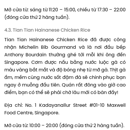
Mở cửa từ: sáng từ 11:20 – 15:00, chiều từ 17:30 – 22:00
(đóng cửa thứ 2 hàng tuần).
4.3. Tian Tian Hainanese Chicken Rice
Tian Tian Hainanese Chicken Rice đã được công
nhận Michelin Bib Gourmand và là nơi đầu bếp
Anthony Bourdain thường ghé tới mỗi khi ông đến
Singapore. Cơm được nấu bằng nước luộc gà có
màu vàng bắt mắt và độ bóng nhẹ từ mỡ gà. Thịt gà
ẩm, mềm cùng nước sốt đậm đà sẽ chinh phục bạn
ngay ở muỗng đầu tiên. Quán rất đông vào giờ cao
điểm, bạn có thể sẽ phải chờ lâu mới có bàn đấy!
Địa chỉ: No. 1 Kadayanallur Street #01-10 Maxwell
Food Centre, Singapore.
Mở cửa từ: 10:00 – 20:00 (đóng cửa thứ 2 hàng tuần).