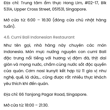
Địa chỉ: Trung tâm ẩm thực Hong Lim, #02-17, Blk
531A, Upper Cross Street, 051531, Singapore.
Mở cửa từ: 6:00 – 16:30 (đóng cửa chủ nhật hàng
tuần).
4.6. Cumi Bali Indonesian Restaurant
Như tên gọi, nhà hàng này chuyên các món
Indonesia. Món mực nướng nguyên con cumi Bali
đặc trưng nổi tiếng với hương vị đậm đà, thịt dai
giòn và mọng nước, chấm cùng nước sốt độc quyền
của quán. Cơm nasi kunyit kết hợp từ 11 gia vị như
nghệ, quế, lá dứa,… cũng được rất nhiều thực khách
yêu thích khi đến quán.
Địa chỉ: 66 Tanjong Pagar Road, Singapore.
Mở cửa từ: 18:00 – 21:30.