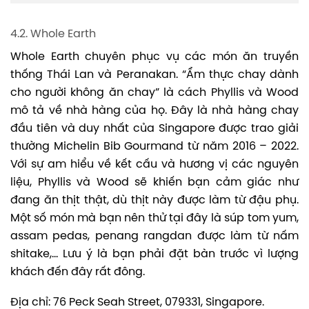
4.2. Whole Earth
Whole Earth chuyên phục vụ các món ăn truyền
thống Thái Lan và Peranakan. “Ẩm thực chay dành
cho người không ăn chay” là cách Phyllis và Wood
mô tả về nhà hàng của họ. Đây là nhà hàng chay
đầu tiên và duy nhất của Singapore được trao giải
thường Michelin Bib Gourmand từ năm 2016 – 2022.
Với sự am hiểu về kết cấu và hương vị các nguyên
liệu, Phyllis và Wood sẽ khiến bạn cảm giác như
đang ăn thịt thật, dù thịt này được làm từ đậu phụ.
Một số món mà bạn nên thử tại đây là súp tom yum,
assam pedas, penang rangdan được làm từ nấm
shitake,… Lưu ý là bạn phải đặt bàn trước vì lượng
khách đến đây rất đông.
Địa chỉ: 76 Peck Seah Street, 079331, Singapore.