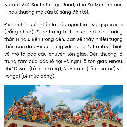
Nằm ở 244 South Bridge Road, đền Sri Mariamman
Hindu thường mở cửa từ sáng đến tối.
Điểm nhấn của đền là các ngôi tháp và gopurams
(cổng chùa) được trang trí tinh xảo với các tượng
thần Hindu. Bên trong đền, bạn sẽ thấy nhiều tượng
thần của đạo Hindu, cùng với các bức tranh và hình
vẽ mô tả các câu chuyện tôn giáo.
Đền thường là
trung tâm của các lễ hội và nghi lễ tôn giáo Hindu,
như Diwali (Lễ ánh sáng), Navaratri (Lễ chúa nữ) và
Pongal (Lễ mùa đông).