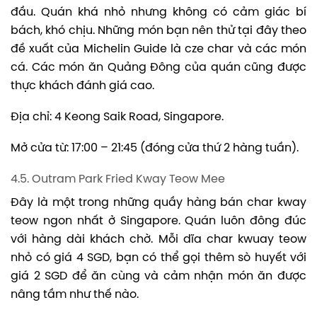
đầu. Quán khá nhỏ nhưng không có cảm giác bí
bách, khó chịu. Những món bạn nên thử tại đây theo
đề xuất của Michelin Guide là cze char và các món
cá. Các món ăn Quảng Đông của quán cũng được
thực khách đánh giá cao.
Địa chỉ: 4 Keong Saik Road, Singapore.
Mở cửa từ: 17:00 – 21:45 (đóng cửa thứ 2 hàng tuần).
4.5. Outram Park Fried Kway Teow Mee
Đây là một trong những quầy hàng bán char kway
teow ngon nhất ở Singapore. Quán luôn đông đúc
với hàng dài khách chờ. Mỗi dĩa char kwuay teow
nhỏ có giá 4 SGD, bạn có thể gọi thêm sò huyết với
giá 2 SGD để ăn cùng và cảm nhận món ăn được
nâng tầm như thế nào.