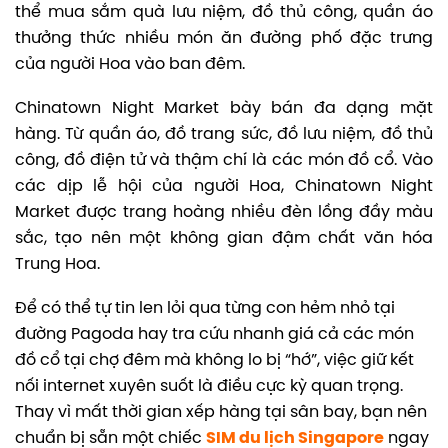
thể mua sắm quà lưu niệm, đồ thủ công, quần áo
thưởng thức nhiều món ăn đường phố đặc trưng
của người Hoa vào ban đêm.
Chinatown Night Market bày bán đa dạng mặt
hàng. Từ quần áo, đồ trang sức, đồ lưu niệm, đồ thủ
công, đồ điện tử và thậm chí là các món đồ cổ.
Vào
các dịp lễ hội của người Hoa, Chinatown Night
Market được trang hoàng nhiều đèn lồng đầy màu
sắc, tạo nên một không gian đậm chất văn hóa
Trung Hoa.
Để có thể tự tin len lỏi qua từng con hẻm nhỏ tại
đường Pagoda hay tra cứu nhanh giá cả các món
đồ cổ tại chợ đêm mà không lo bị “hớ”, việc giữ kết
nối internet xuyên suốt là điều cực kỳ quan trọng.
Thay vì mất thời gian xếp hàng tại sân bay, bạn nên
chuẩn bị sẵn một chiếc
SIM du lịch Singapore
ngay