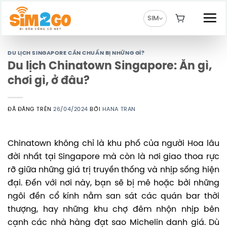
Chuyển
đến
SIM
nội
dung
DU LỊCH SINGAPORE CẦN CHUẨN BỊ NHỮNG GÌ?
Du lịch Chinatown Singapore: Ăn gì,
chơi gì, ở đâu?
ĐÃ ĐĂNG TRÊN
26/04/2024
BỞI
HANA TRAN
Chinatown không chỉ là khu phố của người Hoa lâu
đời nhất tại Singapore mà còn là nơi giao thoa rực
rỡ giữa những giá trị truyền thống và nhịp sống hiện
đại. Đến với nơi này, bạn sẽ bị mê hoặc bởi những
ngôi đền cổ kính nằm san sát các quán bar thời
thượng, hay những khu chợ đêm nhộn nhịp bên
cạnh các nhà hàng đạt sao Michelin danh giá. Dù