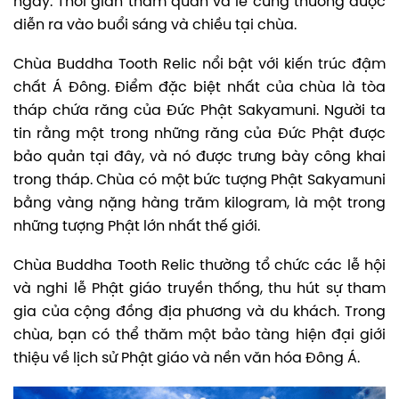
ngày. Thời gian tham quan và lễ cúng thường được
diễn ra vào buổi sáng và chiều tại chùa.
Chùa Buddha Tooth Relic nổi bật với kiến trúc đậm
chất Á Đông. Điểm đặc biệt nhất của chùa là tòa
tháp chứa răng của Đức Phật Sakyamuni. Người ta
tin rằng một trong những răng của Đức Phật được
bảo quản tại đây, và nó được trưng bày công khai
trong tháp. Chùa có một bức tượng Phật Sakyamuni
bằng vàng nặng hàng trăm kilogram, là một trong
những tượng Phật lớn nhất thế giới.
Chùa Buddha Tooth Relic thường tổ chức các lễ hội
và nghi lễ Phật giáo truyền thống, thu hút sự tham
gia của cộng đồng địa phương và du khách. Trong
chùa, bạn có thể thăm một bảo tàng hiện đại giới
thiệu về lịch sử Phật giáo và nền văn hóa Đông Á.