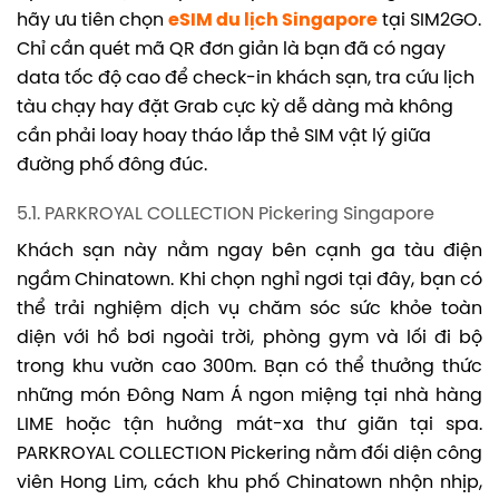
hãy ưu tiên chọn
eSIM du lịch Singapore
tại SIM2GO.
Chỉ cần quét mã QR đơn giản là bạn đã có ngay
data tốc độ cao để check-in khách sạn, tra cứu lịch
tàu chạy hay đặt Grab cực kỳ dễ dàng mà không
cần phải loay hoay tháo lắp thẻ SIM vật lý giữa
đường phố đông đúc.
5.1. PARKROYAL COLLECTION Pickering Singapore
Khách sạn này nằm ngay bên cạnh ga tàu điện
ngầm Chinatown. Khi chọn nghỉ ngơi tại đây, bạn có
thể trải nghiệm dịch vụ chăm sóc sức khỏe toàn
diện với hồ bơi ngoài trời, phòng gym và lối đi bộ
trong khu vườn cao 300m. Bạn có thể thưởng thức
những món Đông Nam Á ngon miệng tại nhà hàng
LIME hoặc tận hưởng mát-xa thư giãn tại spa.
PARKROYAL COLLECTION Pickering nằm đối diện công
viên Hong Lim, cách khu phố Chinatown nhộn nhịp,