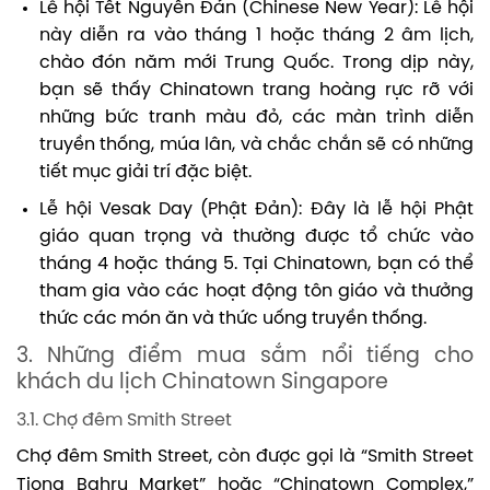
Lễ hội Tết Nguyên Đán (Chinese New Year): Lễ hội
này diễn ra vào tháng 1 hoặc tháng 2 âm lịch,
chào đón năm mới Trung Quốc. Trong dịp này,
bạn sẽ thấy Chinatown trang hoàng rực rỡ với
những bức tranh màu đỏ, các màn trình diễn
truyền thống, múa lân, và chắc chắn sẽ có những
tiết mục giải trí đặc biệt.
Lễ hội Vesak Day (Phật Đản): Đây là lễ hội Phật
giáo quan trọng và thường được tổ chức vào
tháng 4 hoặc tháng 5. Tại Chinatown, bạn có thể
tham gia vào các hoạt động tôn giáo và thưởng
thức các món ăn và thức uống truyền thống.
3. Những điểm mua sắm nổi tiếng cho
khách du lịch Chinatown Singapore
3.1. Chợ đêm Smith Street
Chợ đêm Smith Street, còn được gọi là “Smith Street
Tiong Bahru Market” hoặc “Chinatown Complex,”