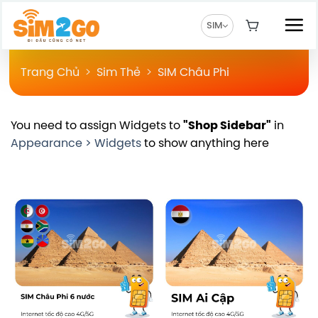
Chuyển
đến
SIM
nội
dung
Trang Chủ
>
Sim Thẻ
>
SIM Châu Phi
You need to assign Widgets to
"Shop Sidebar"
in
Appearance > Widgets
to show anything here