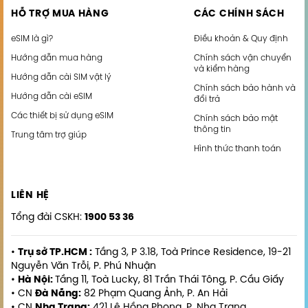
HỖ TRỢ MUA HÀNG
CÁC CHÍNH SÁCH
eSIM là gì?
Điều khoản & Quy định
Hướng dẫn mua hàng
Chính sách vận chuyển
và kiểm hàng
Hướng dẫn cài SIM vật lý
Chính sách bảo hành và
Hướng dẫn cài eSIM
đổi trả
Các thiết bị sử dụng eSIM
Chính sách bảo mật
thông tin
Trung tâm trợ giúp
Hình thức thanh toán
LIÊN HỆ
Tổng đài CSKH:
1900 53 36
•
Trụ sở TP.HCM :
Tầng 3, P 3.18, Toà Prince Residence, 19-21
Nguyễn Văn Trỗi, P. Phú Nhuận
•
Hà Nội:
Tầng 11, Toà Lucky, 81 Trần Thái Tông, P. Cầu Giấy
• CN
Đà Nẵng:
82 Phạm Quang Ảnh, P. An Hải
• CN
Nha Trang:
421 Lê Hồng Phong, P. Nha Trang