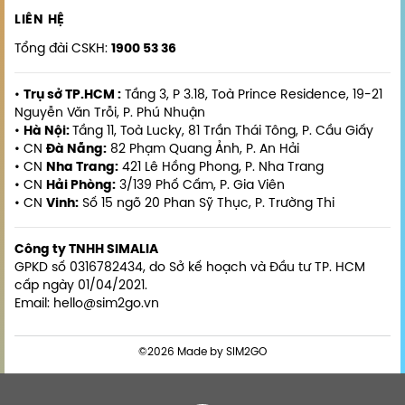
LIÊN HỆ
Tổng đài CSKH:
1900 53 36
•
Trụ sở TP.HCM :
Tầng 3, P 3.18, Toà Prince Residence, 19-21
Nguyễn Văn Trỗi, P. Phú Nhuận
•
Hà Nội:
Tầng 11, Toà Lucky, 81 Trần Thái Tông, P. Cầu Giấy
• CN
Đà Nẵng:
82 Phạm Quang Ảnh, P. An Hải
• CN
Nha Trang:
421 Lê Hồng Phong, P. Nha Trang
• CN
Hải Phòng:
3/139 Phố Cấm, P. Gia Viên
• CN
Vinh:
Số 15 ngõ 20 Phan Sỹ Thục, P. Trường Thi
Công ty TNHH SIMALIA
GPKD số 0316782434, do Sở kế hoạch và Đầu tư TP. HCM
cấp ngày 01/04/2021.
Email: hello@sim2go.vn
©2026 Made by SIM2GO