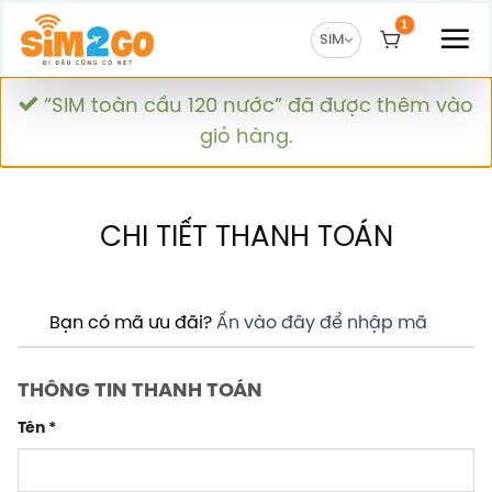
Chuyển
đến
SIM
nội
dung
“SIM toàn cầu 120 nước” đã được thêm vào
giỏ hàng.
CHI TIẾT THANH TOÁN
Bạn có mã ưu đãi?
Ấn vào đây để nhập mã
THÔNG TIN THANH TOÁN
Tên
*