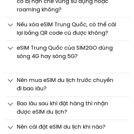
có bị hạn chế vùng sử dụng hoặc
roaming không?
Nếu xóa eSIM Trung Quốc, có thể cài
lại bằng QR code cũ được không?
eSIM Trung Quốc của SIM2GO dùng
sóng 4G hay sóng 5G?
Nên mua eSIM du lịch trước chuyến
đi bao lâu?
Bao lâu sau khi đặt hàng thì nhận
được eSIM du lịch?
Nên cài đặt eSIM du lịch khi nào?