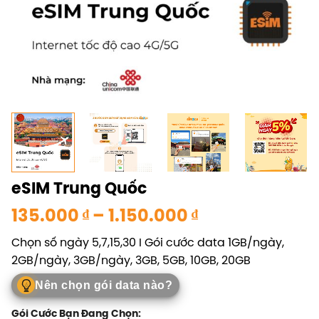
eSIM Trung Quốc
Khoảng
135.000
₫
–
1.150.000
₫
giá:
Chọn số ngày 5,7,15,30 I Gói cước data 1GB/ngày,
từ
2GB/ngày, 3GB/ngày, 3GB, 5GB, 10GB, 20GB
135.000 ₫
đến
Nên chọn gói data nào?
1.150.000 ₫
Gói Cước Bạn Đang Chọn: