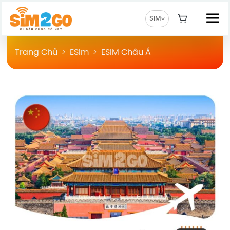
Chuyển
đến
SIM
nội
dung
Trang Chủ
>
ESim
>
ESIM Châu Á