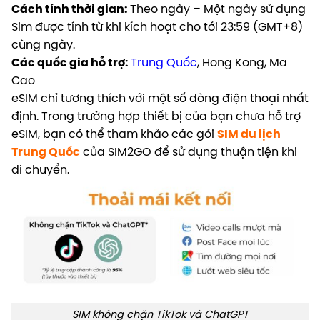
Cách tính thời gian:
Theo ngày – Một ngày sử dụng
Sim được tính từ khi kích hoạt cho tới
23:59 (GMT+8)
cùng ngày.
Các quốc gia hỗ trợ:
Trung Quốc
, Hong Kong, Ma
Cao
eSIM chỉ tương thích với một số dòng điện thoại nhất
định. Trong trường hợp thiết bị của bạn chưa hỗ trợ
eSIM, bạn có thể tham khảo các gói
SIM du lịch
Trung Quốc
của SIM2GO để sử dụng thuận tiện khi
di chuyển.
SIM không chặn TikTok và ChatGPT