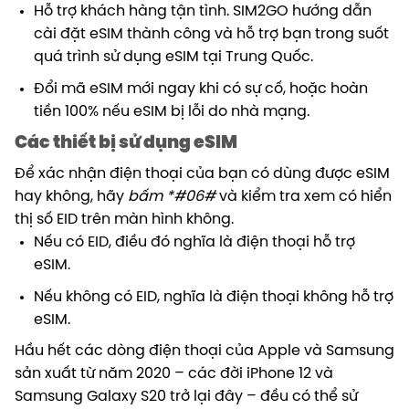
Hỗ trợ khách hàng tận tình. SIM2GO hướng dẫn
cài đặt eSIM thành công và hỗ trợ bạn trong suốt
quá trình sử dụng eSIM tại Trung Quốc.
Đổi mã eSIM mới ngay khi có sự cố, hoặc hoàn
tiền 100% nếu eSIM bị lỗi do nhà mạng.
Các thiết bị sử dụng eSIM
Để xác nhận điện thoại của bạn có dùng được eSIM
hay không, hãy
bấm *#06#
và kiểm tra xem có hiển
thị số EID trên màn hình không.
Nếu có EID, điều đó nghĩa là điện thoại hỗ trợ
eSIM.
Nếu không có EID, nghĩa là điện thoại không hỗ trợ
eSIM.
Hầu hết các dòng điện thoại của Apple và Samsung
sản xuất từ năm 2020 – các đời iPhone 12 và
Samsung Galaxy S20 trở lại đây – đều có thể sử