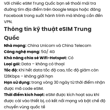
Với chiếc eSIM Trung Quốc bạn sẽ thoải mái tra
đường tìm địa điểm trên Google Maps hoặc đăng
Facebook trong suốt hành trình mà không cần đến
VPN.
Thông tin kỹ thuật eSIM Trung
Quốc
Nhà mạng:
China Unicom và China Telecom
Công nghệ mạng:
5G/ 4G
Khả năng chia sẻ Wifi-Hotspot:
Có
Loại gói:
Data – không có thoại
Tốc độ:
Khi hết data tốc độ cao, tốc độ giảm còn
128Kbps – không giới hạn
Hạn sử dụng:
trong vòng 30 ngày từ thời điểm nhận
được mã code eSIM.
Thời điểm kích hoạt:
eSIM được kích hoạt sau khi
được cài vào thiết bị, có kết nối mạng và bật chế độ
chuyển vùng quốc tế