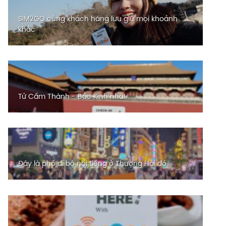
SIM2GO cùng khách hàng lưu giữ mọi khoảnh
khắc
Tử Cấm Thành - Bắc Kinh nha!
Đây là phố đi bộ nổi tiếng ở Thượng Hải đó