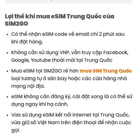
Lợi thế khi mua eSIM Trung Quốc của
SIM2GO
Có thể nhận eSIM code về email chỉ 2 phút sau
khi đặt hàng.
Không cần sử dụng VNP, vẫn truy cập Facebook,
Google, Youtube thoải mái tại Trung Quốc
Mua eSIM tại SIM2GO rẻ hơn
mua SIM Trung Quốc
loại tương tự ở sân bay hoặc các cửa hàng nhà
mạng nội địa.
eSIM không cần đăng ký, cài đặt xong là có thể sử
dụng ngay khi hạ cánh.
Vừa sử dụng eSIM kết nối internet tại Trung Quốc,
vừa giữ số Việt Nam trên điện thoại để nhận cuộc
gọi.