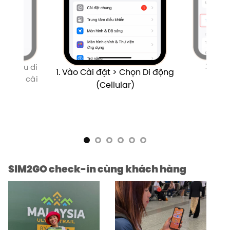
2. Ch
 Dữ liệu di
1. Vào Cài đặt > Chọn Di động
IM vừa cài
(Cellular)
SIM2GO check-in cùng khách hàng