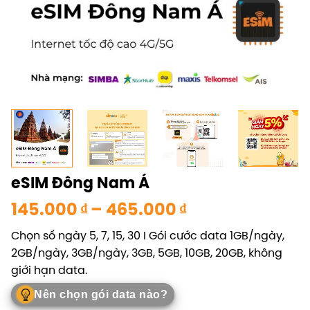
eSIM Đông Nam Á
Khoảng
145.000
₫
–
465.000
₫
giá:
Chọn số ngày 5, 7, 15, 30 I Gói cước data 1GB/ngày,
từ
2GB/ngày, 3GB/ngày, 3GB, 5GB, 10GB, 20GB, không
145.000 ₫
giới hạn data.
đến
465.000 ₫
Nên chọn gói data nào?