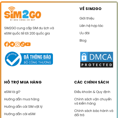
VỀ SIM2GO
Giới thiệu
Liên hệ hợp tác
SIM2GO cung cấp SIM du lịch và
Ưu đãi
eSIM quốc tế tới 200 quốc gia
Blog
HỖ TRỢ MUA HÀNG
CÁC CHÍNH SÁCH
eSIM là gì?
Điều khoản & Quy định
Hướng dẫn mua hàng
Chính sách vận chuyển
và kiểm hàng
Hướng dẫn cài SIM vật lý
Chính sách bảo hành và
Hướng dẫn cài eSIM
đổi trả