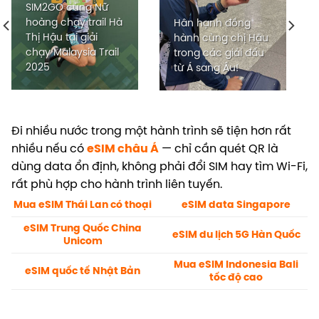
SIM2GO cùng Nữ
hoàng chạy trail Hà
Hân hạnh đồng
Thị Hậu tại giải
hành cùng chị Hậu
chạy Malaysia Trail
trong các giải đấu
2025
từ Á sang Âu!
Đi nhiều nước trong một hành trình sẽ tiện hơn rất
nhiều nếu có
eSIM châu Á
— chỉ cần quét QR là
dùng data ổn định, không phải đổi SIM hay tìm Wi-Fi,
rất phù hợp cho hành trình liên tuyến.
Mua eSIM Thái Lan có thoại
eSIM data Singapore
eSIM Trung Quốc China
eSIM du lịch 5G Hàn Quốc
Unicom
Mua eSIM Indonesia Bali
eSIM quốc tế Nhật Bản
tốc độ cao