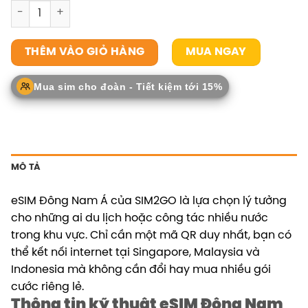
eSIM Đông Nam Á số lượng
MUA NGAY
THÊM VÀO GIỎ HÀNG
Mua sim cho đoàn - Tiết kiệm tới 15%
MÔ TẢ
eSIM Đông Nam Á của SIM2GO là lựa chọn lý tưởng
cho những ai du lịch hoặc công tác nhiều nước
trong khu vực. Chỉ cần một mã QR duy nhất, bạn có
thể kết nối internet tại Singapore, Malaysia và
Indonesia mà không cần đổi hay mua nhiều gói
cước riêng lẻ.
Thông tin kỹ thuật eSIM Đông Nam