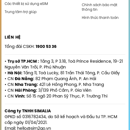
Các thiết bị sử dụng eSIM
Chính sách bảo mật
thông tin
Trung tâm trợ giúp
Hình thức thanh toán
LIÊN HỆ
Tổng đài CSKH:
1900 53 36
•
Trụ sở TP.HCM :
Tầng 3, P 3.18, Toà Prince Residence, 19-21
Nguyễn Văn Trỗi, P. Phú Nhuận
•
Hà Nội:
Tầng 11, Toà Lucky, 81 Trần Thái Tông, P. Cầu Giấy
• CN
Đà Nẵng:
82 Phạm Quang Ảnh, P. An Hải
• CN
Nha Trang:
421 Lê Hồng Phong, P. Nha Trang
• CN
Hải Phòng:
3/139 Phố Cấm, P. Gia Viên
• CN
Vinh:
Số 15 ngõ 20 Phan Sỹ Thục, P. Trường Thi
Công ty TNHH SIMALIA
GPKD số 0316782434, do Sở kế hoạch và Đầu tư TP. HCM
cấp ngày 01/04/2021.
Email: hello@sim2go.vn