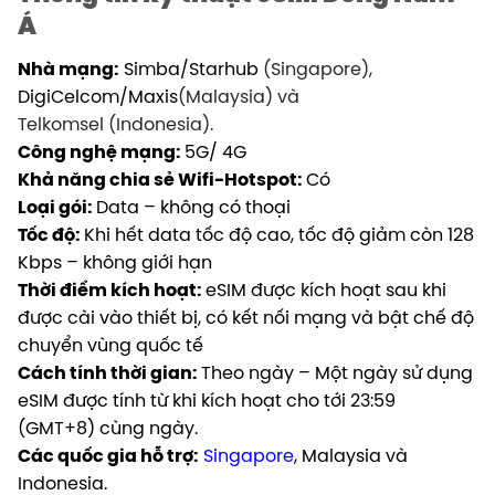
Á
Nhà mạng:
Simba/Starhub
(Singapore)
,
DigiCelcom/Maxis
(Malaysia)
và
Telkomsel
(Indonesia)
.
Công nghệ mạng:
5G/ 4G
Khả năng chia sẻ Wifi-Hotspot:
Có
Loại gói:
Data – không có thoại
Tốc độ:
Khi hết data tốc độ cao, tốc độ giảm còn 128
Kbps – không giới hạn
Thời điểm kích hoạt:
eSIM được kích hoạt sau khi
được cài vào thiết bị, có kết nối mạng và bật chế độ
chuyển vùng quốc tế
Cách tính thời gian:
Theo ngày – Một ngày sử dụng
eSIM được tính từ khi kích hoạt cho tới 23:59
(GMT+8) cùng ngày.
Các quốc gia hỗ trợ:
Singapore
, Malaysia và
Indonesia.