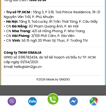
Tổng đài CSKH:
1900 53 36
•
Trụ sở TP.HCM :
Tầng 3, P 3.18, Toà Prince Residence, 19-21
Nguyễn Văn Trỗi, P. Phú Nhuận
•
Hà Nội:
Tầng 11, Toà Lucky, 81 Trần Thái Tông, P. Cầu Giấy
• CN
Đà Nẵng:
82 Phạm Quang Ảnh, P. An Hải
• CN
Nha Trang:
421 Lê Hồng Phong, P. Nha Trang
• CN
Hải Phòng:
3/139 Phố Cấm, P. Gia Viên
• CN
Vinh:
Số 15 ngõ 20 Phan Sỹ Thục, P. Trường Thi
Công ty TNHH SIMALIA
GPKD số 0316782434, do Sở kế hoạch và Đầu tư TP. HCM
cấp ngày 01/04/2021.
Email: hello@sim2go.vn
©2026 Made by SIM2GO