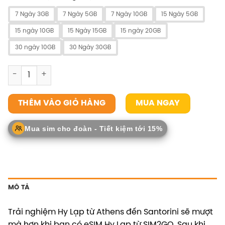
7 Ngày 3GB
7 Ngày 5GB
7 Ngày 10GB
15 Ngày 5GB
15 ngày 10GB
15 Ngày 15GB
15 ngày 20GB
30 ngày 10GB
30 Ngày 30GB
eSIM Hy Lạp số lượng
MUA NGAY
THÊM VÀO GIỎ HÀNG
Mua sim cho đoàn - Tiết kiệm tới 15%
MÔ TẢ
Trải nghiệm Hy Lạp từ Athens đến Santorini sẽ mượt
mà hơn khi bạn có eSIM Hy Lạp từ SIM2GO. Sau khi