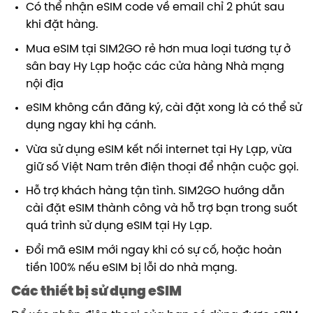
Có thể nhận eSIM code về email chỉ 2 phút sau
khi đặt hàng.
Mua eSIM tại SIM2GO rẻ hơn mua loại tương tự ở
sân bay Hy Lạp hoặc các cửa hàng Nhà mạng
nội địa
eSIM không cần đăng ký, cài đặt xong là có thể sử
dụng ngay khi hạ cánh.
Vừa sử dụng eSIM kết nối internet tại Hy Lạp, vừa
giữ số Việt Nam trên điện thoại để nhận cuộc gọi.
Hỗ trợ khách hàng tận tình. SIM2GO hướng dẫn
cài đặt eSIM thành công và hỗ trợ bạn trong suốt
quá trình sử dụng eSIM tại Hy Lạp.
Đổi mã eSIM mới ngay khi có sự cố, hoặc hoàn
tiền 100% nếu eSIM bị lỗi do nhà mạng.
Các thiết bị sử dụng eSIM