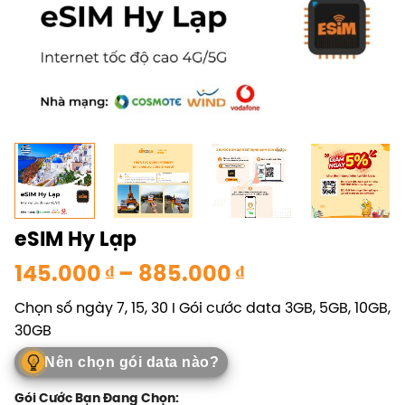
eSIM Hy Lạp
Khoảng
145.000
₫
–
885.000
₫
giá:
Chọn số ngày 7, 15, 30 I Gói cước data 3GB, 5GB, 10GB,
từ
30GB
145.000 ₫
đến
Nên chọn gói data nào?
885.000 ₫
Gói Cước Bạn Đang Chọn: