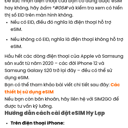
Để xác nhận điện thoại của bạn có dùng được eSIM
hay không, hãy
bấm *#06#
và kiểm tra xem có hiển
thị số EID trên màn hình không.
Nếu có EID, điều đó nghĩa là điện thoại hỗ trợ
eSIM.
Nếu không có EID, nghĩa là điện thoại không hỗ trợ
eSIM.
Hầu hết các dòng điện thoại của Apple và Samsung
sản xuất từ năm 2020 – các đời iPhone 12 và
Samsung Galaxy S20 trở lại đây – đều có thể sử
dụng eSIM.
Bạn có thể tham khảo bài viết chi tiết sau đây:
Các
thiết bị sử dụng eSIM
Nếu bạn còn băn khoăn, hãy liên hệ với SIM2GO để
được tư vấn kỹ lưỡng.
Hướng dẫn cách cài đặt eSIM Hy Lạp
Trên điện thoại iPhone: