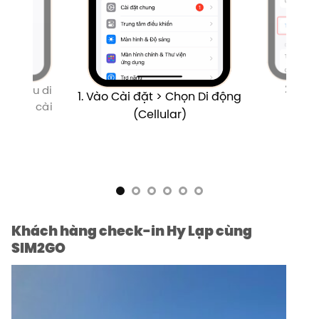
2. Ch
 Dữ liệu di
1. Vào Cài đặt > Chọn Di động
IM vừa cài
(Cellular)
Khách hàng check-in Hy Lạp cùng
SIM2GO