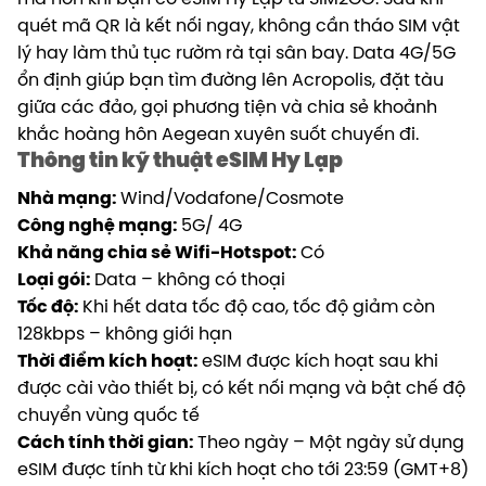
quét mã QR là kết nối ngay, không cần tháo SIM vật
lý hay làm thủ tục rườm rà tại sân bay. Data 4G/5G
ổn định giúp bạn tìm đường lên Acropolis, đặt tàu
giữa các đảo, gọi phương tiện và chia sẻ khoảnh
khắc hoàng hôn Aegean xuyên suốt chuyến đi.
Thông tin kỹ thuật eSIM Hy Lạp
Nhà mạng:
Wind
/Vodafone/Cosmote
Công nghệ mạng:
5G/ 4G
Khả năng chia sẻ Wifi-Hotspot:
Có
Loại gói:
Data – không có thoại
Tốc độ:
Khi hết data tốc độ cao, tốc độ giảm còn
128kbps – không giới hạn
Thời điểm kích hoạt:
eSIM được kích hoạt sau khi
được cài vào thiết bị, có kết nối mạng và bật chế độ
chuyển vùng quốc tế
Cách tính thời gian:
Theo ngày – Một ngày sử dụng
eSIM được tính từ khi kích hoạt cho tới
23:59 (GMT+8)