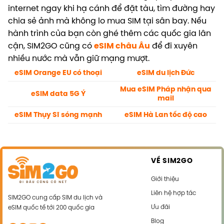
internet ngay khi hạ cánh để đặt tàu, tìm đường hay
chia sẻ ảnh mà không lo mua SIM tại sân bay. Nếu
hành trình của bạn còn ghé thêm các quốc gia lân
cận, SIM2GO cũng có
eSIM châu Âu
để đi xuyên
nhiều nước mà vẫn giữ mạng mượt.
eSIM Orange EU có thoại
eSIM du lịch Đức
Mua eSIM Pháp nhận qua
eSIM data 5G Ý
mail
eSIM Thụy Sĩ sóng mạnh
eSIM Hà Lan tốc độ cao
VỀ SIM2GO
Giới thiệu
Liên hệ hợp tác
SIM2GO cung cấp SIM du lịch và
Ưu đãi
eSIM quốc tế tới 200 quốc gia
Blog