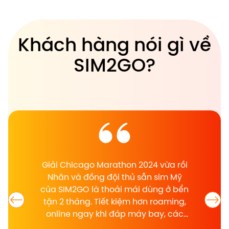
Khách hàng nói gì về
SIM2GO?
Giải Chicago Marathon 2024 vừa rồi
Nhân và đồng đội thủ sẵn sim Mỹ
của SIM2GO là thoải mái dùng ở bển
tận 2 tháng. Tiết kiệm hơn roaming,
online ngay khi đáp máy bay, các
bạn support nhiệt tình và trách