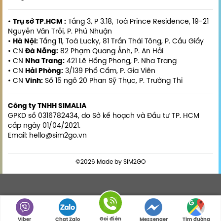
•
Trụ sở TP.HCM :
Tầng 3, P 3.18, Toà Prince Residence, 19-21
Nguyễn Văn Trỗi, P. Phú Nhuận
•
Hà Nội:
Tầng 11, Toà Lucky, 81 Trần Thái Tông, P. Cầu Giấy
• CN
Đà Nẵng:
82 Phạm Quang Ảnh, P. An Hải
• CN
Nha Trang:
421 Lê Hồng Phong, P. Nha Trang
• CN
Hải Phòng:
3/139 Phố Cấm, P. Gia Viên
• CN
Vinh:
Số 15 ngõ 20 Phan Sỹ Thục, P. Trường Thi
Công ty TNHH SIMALIA
GPKD số 0316782434, do Sở kế hoạch và Đầu tư TP. HCM
cấp ngày 01/04/2021.
Email: hello@sim2go.vn
©2026 Made by SIM2GO
Gọi điện
Viber
Chat Zalo
Messenger
Tìm đường