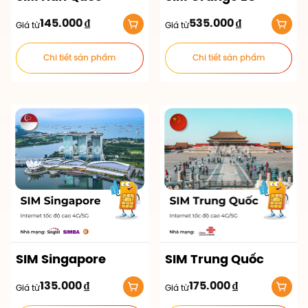
145.000
₫
535.000
₫
Giá từ
Giá từ
Chi tiết sản phẩm
Chi tiết sản phẩm
SIM Singapore
SIM Trung Quốc
135.000
₫
175.000
₫
Giá từ
Giá từ