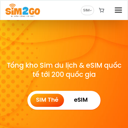
Chuyển
đến
SIM
nội
dung
Tổng kho Sim du lịch & eSIM quốc
tế tới 200 quốc gia
SIM Thẻ
eSIM