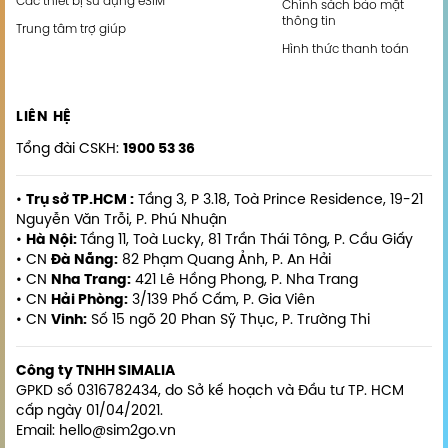
Các thiết bị sử dụng eSIM
Chính sách bảo mật
thông tin
Trung tâm trợ giúp
Hình thức thanh toán
LIÊN HỆ
Tổng đài CSKH:
1900 53 36
•
Trụ sở TP.HCM :
Tầng 3, P 3.18, Toà Prince Residence, 19-21
Nguyễn Văn Trỗi, P. Phú Nhuận
•
Hà Nội:
Tầng 11, Toà Lucky, 81 Trần Thái Tông, P. Cầu Giấy
• CN
Đà Nẵng:
82 Phạm Quang Ảnh, P. An Hải
• CN
Nha Trang:
421 Lê Hồng Phong, P. Nha Trang
• CN
Hải Phòng:
3/139 Phố Cấm, P. Gia Viên
• CN
Vinh:
Số 15 ngõ 20 Phan Sỹ Thục, P. Trường Thi
Công ty TNHH SIMALIA
GPKD số 0316782434, do Sở kế hoạch và Đầu tư TP. HCM
cấp ngày 01/04/2021.
Email: hello@sim2go.vn