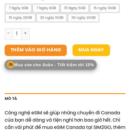
7 Ngày 3GB
7 Ngày 8GB
15 Ngày 5GB
15 ngày 10GB
15 ngày 20GB
30 ngày 10GB
30 ngày 20GB
eSIM Canada số lượng
MUA NGAY
THÊM VÀO GIỎ HÀNG
Mua sim cho đoàn - Tiết kiệm tới 15%
MÔ TẢ
Công nghệ eSIM sẽ giúp những chuyến đi Canada
của bạn dễ dàng và tiện nghi hơn bao giờ hết. Chỉ
cần vài phút để mua eSIM Canada tại SIM2GO, thêm