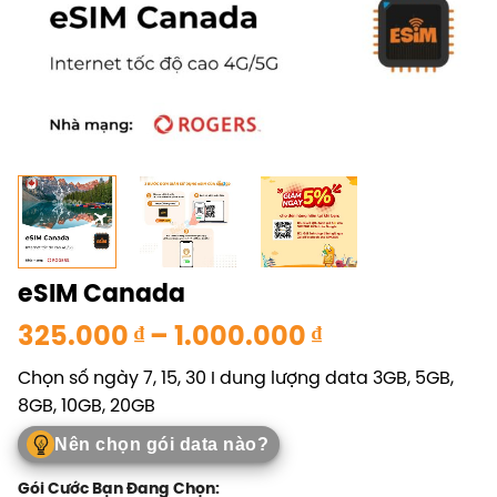
eSIM Canada
Khoảng
325.000
₫
–
1.000.000
₫
giá:
Chọn số ngày 7, 15, 30 I dung lượng data 3GB, 5GB,
từ
8GB, 10GB, 20GB
325.000 ₫
đến
Nên chọn gói data nào?
1.000.000 ₫
Gói Cước Bạn Đang Chọn: