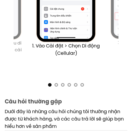
2. Ch
 Dữ liệu di
1. Vào Cài đặt > Chọn Di động
IM vừa cài
(Cellular)
Câu hỏi thường gặp
Dưới đây là những câu hỏi chúng tôi thường nhận
được từ khách hàng, và các câu trả lời sẽ giúp bạn
hiểu hơn về sản phẩm