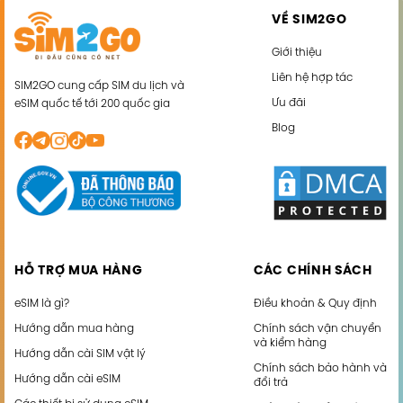
VỀ SIM2GO
Giới thiệu
Liên hệ hợp tác
SIM2GO cung cấp SIM du lịch và
Ưu đãi
eSIM quốc tế tới 200 quốc gia
Blog
HỖ TRỢ MUA HÀNG
CÁC CHÍNH SÁCH
eSIM là gì?
Điều khoản & Quy định
Hướng dẫn mua hàng
Chính sách vận chuyển
và kiểm hàng
Hướng dẫn cài SIM vật lý
Chính sách bảo hành và
Hướng dẫn cài eSIM
đổi trả