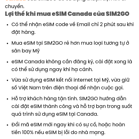
chuyển.
Lợi thế khi mua eSIM Canada của SIM2GO
Có thể nhận eSIM code về Email chỉ 2 phút sau khi
đặt hàng.
Mua eSIM tại SIM2GO rẻ hơn mua loại tương tự ở
sân bay Mỹ
eSIM Canada không cần đăng ký, cài đặt xong là
có thể sử dụng ngay khi hạ cánh.
Vừa sử dụng eSIM kết nối internet tại Mỹ, vừa giữ
số Việt Nam trên điện thoại để nhận cuộc gọi.
Hỗ trợ khách hàng tận tình. SIM2GO hướng dẫn
cài đặt eSIM thành công và hỗ trợ bạn trong suốt
quá trình sử dụng eSIM tại Canada.
Đổi mã eSIM mới ngay khi có sự cố, hoặc hoàn
tiền 100% nếu eSIM bị lỗi do nhà mạng.