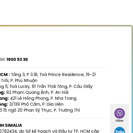
KH:
1900 53 36
HCM :
Tầng 3, P 3.18, Toà Prince Residence, 19-21
Trỗi, P. Phú Nhuận
g 11, Toà Lucky, 81 Trần Thái Tông, P. Cầu Giấy
ng:
82 Phạm Quang Ảnh, P. An Hải
ang:
421 Lê Hồng Phong, P. Nha Trang
òng:
3/139 Phố Cấm, P. Gia Viên
ố 15 ngõ 20 Phan Sỹ Thục, P. Trường Thi
Viber
HH SIMALIA
6782434, do Sở kế hoạch và Đầu tư TP. HCM cấp