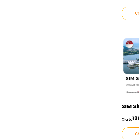
Ch
SIM S
13
Giá từ
Ch