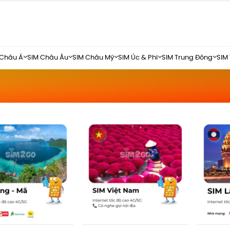
 Châu Á
SIM Châu Âu
SIM Châu Mỹ
SIM Úc & Phi
SIM Trung Đông
SIM