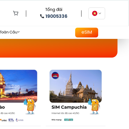
Tổng đài
19005336
eSIM
 Toàn Cầu