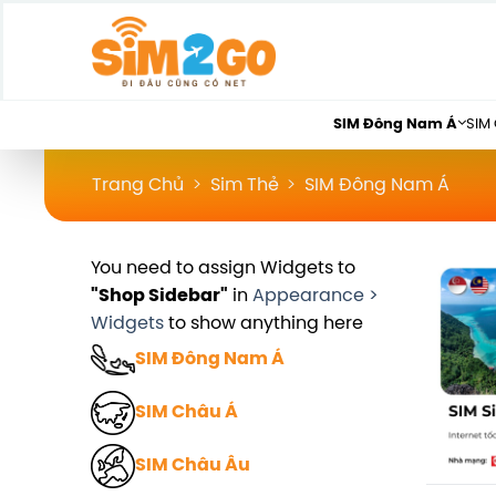
Chuyển
đến
nội
dung
SIM Đông Nam Á
SIM
Trang Chủ
>
Sim Thẻ
>
SIM Đông Nam Á
You need to assign Widgets to
"Shop Sidebar"
in
Appearance >
Widgets
to show anything here
SIM Đông Nam Á
SIM Châu Á
SIM Châu Âu