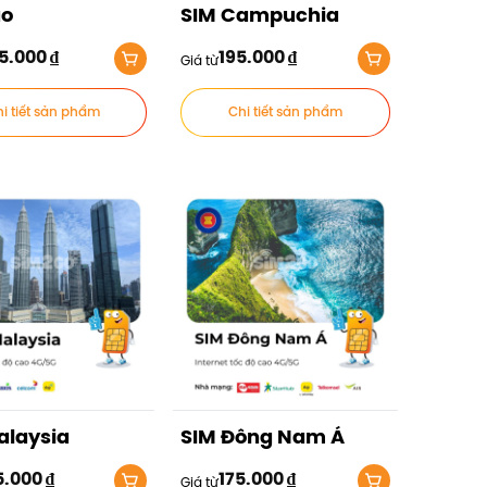
ào
SIM Campuchia
5.000
₫
195.000
₫
Giá từ
i tiết sản phẩm
Chi tiết sản phẩm
alaysia
SIM Đông Nam Á
5.000
₫
175.000
₫
Giá từ