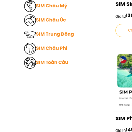
SIM S
SIM Châu Mỹ
13
Giá từ
SIM Châu Úc
Ch
SIM Trung Đông
SIM Châu Phi
SIM Toàn Cầu
SIM Ph
14
Giá từ