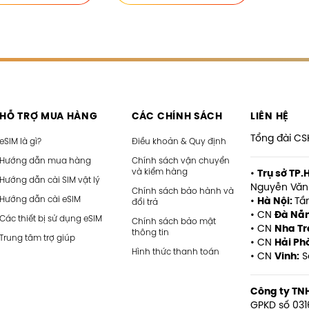
HỖ TRỢ MUA HÀNG
CÁC CHÍNH SÁCH
LIÊN HỆ
Tổng đài CS
eSIM là gì?
Điều khoản & Quy định
Hướng dẫn mua hàng
Chính sách vận chuyển
và kiểm hàng
•
Trụ sở TP.
Hướng dẫn cài SIM vật lý
Nguyễn Văn 
Chính sách bảo hành và
Hướng dẫn cài eSIM
•
Hà Nội:
Tần
đổi trả
• CN
Đà Nẵ
Các thiết bị sử dụng eSIM
Chính sách bảo mật
• CN
Nha Tr
thông tin
Trung tâm trợ giúp
• CN
Hải Ph
Hình thức thanh toán
• CN
Vinh:
S
Công ty TN
GPKD số 031