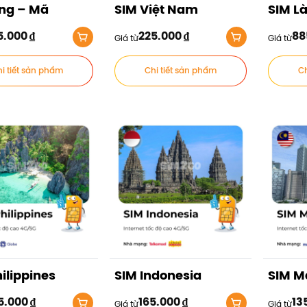
ing – Mã
SIM Việt Nam
SIM L
5.000
₫
225.000
₫
88
Giá từ
Giá từ
i tiết sản phẩm
Chi tiết sản phẩm
Ch
ilippines
SIM Indonesia
SIM M
5.000
₫
165.000
₫
13
Giá từ
Giá từ