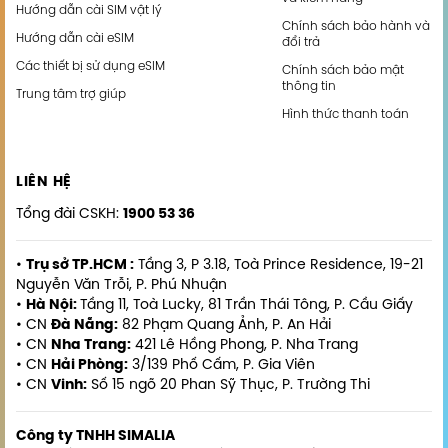
Hướng dẫn cài SIM vật lý
Chính sách bảo hành và
Hướng dẫn cài eSIM
đổi trả
Các thiết bị sử dụng eSIM
Chính sách bảo mật
thông tin
Trung tâm trợ giúp
Hình thức thanh toán
LIÊN HỆ
Tổng đài CSKH:
1900 53 36
•
Trụ sở TP.HCM :
Tầng 3, P 3.18, Toà Prince Residence, 19-21
Nguyễn Văn Trỗi, P. Phú Nhuận
•
Hà Nội:
Tầng 11, Toà Lucky, 81 Trần Thái Tông, P. Cầu Giấy
• CN
Đà Nẵng:
82 Phạm Quang Ảnh, P. An Hải
• CN
Nha Trang:
421 Lê Hồng Phong, P. Nha Trang
• CN
Hải Phòng:
3/139 Phố Cấm, P. Gia Viên
• CN
Vinh:
Số 15 ngõ 20 Phan Sỹ Thục, P. Trường Thi
Công ty TNHH SIMALIA