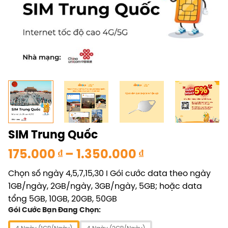
SIM Trung Quốc
Khoảng
175.000
₫
–
1.350.000
₫
giá:
Chọn số ngày 4,5,7,15,30 I Gói cước data theo ngày
từ
1GB/ngày, 2GB/ngày, 3GB/ngày, 5GB; hoặc data
175.000 ₫
tổng 5GB, 10GB, 20GB, 50GB
đến
Gói Cước Bạn Đang Chọn:
1.350.000 ₫