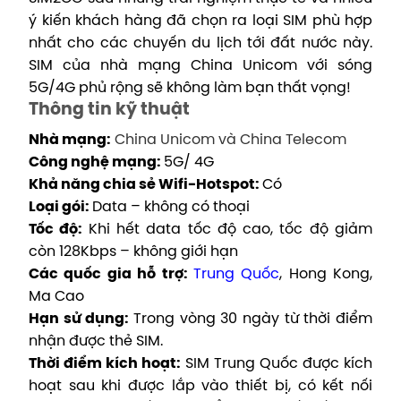
ý kiến khách hàng đã chọn ra loại SIM phù hợp
nhất cho các chuyến du lịch tới đất nước này.
SIM của nhà mạng China Unicom với sóng
5G/4G phủ rộng sẽ không làm bạn thất vọng!
Thông tin kỹ thuật
Nhà mạng:
China Unicom và China Telecom
Công nghệ mạng:
5G/ 4G
Khả năng chia sẻ Wifi-Hotspot:
Có
Loại gói:
Data – không có thoại
Tốc độ:
Khi hết data tốc độ cao, tốc độ giảm
còn 128Kbps – không giới hạn
Các quốc gia hỗ trợ:
Trung Quốc
, Hong Kong,
Ma Cao
Hạn sử dụng:
T
rong vòng 30 ngày từ thời điểm
nhận được thẻ SIM.
Thời điểm kích hoạt:
SIM
Trung Quốc được kích
hoạt sau khi được lắp vào thiết bị, có kết nối