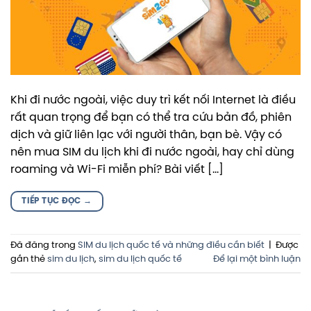
Khi đi nước ngoài, việc duy trì kết nối Internet là điều
rất quan trọng để bạn có thể tra cứu bản đồ, phiên
dịch và giữ liên lạc với người thân, bạn bè. Vậy có
nên mua SIM du lịch khi đi nước ngoài, hay chỉ dùng
roaming và Wi-Fi miễn phí? Bài viết […]
TIẾP TỤC ĐỌC
→
Đã đăng trong
SIM du lịch quốc tế và những điều cần biết
|
Được
gắn thẻ
sim du lịch
,
sim du lịch quốc tế
Để lại một bình luận