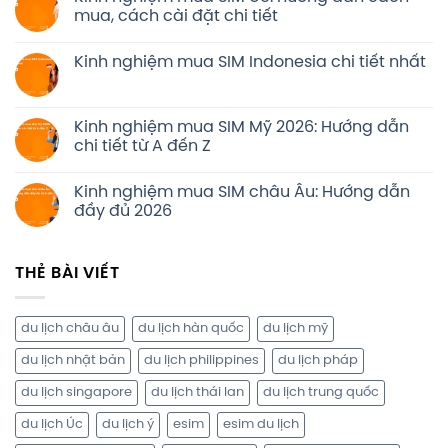
mua, cách cài đặt chi tiết
Kinh nghiệm mua SIM Indonesia chi tiết nhất
Kinh nghiệm mua SIM Mỹ 2026: Hướng dẫn
chi tiết từ A đến Z
Kinh nghiệm mua SIM châu Âu: Hướng dẫn
đầy đủ 2026
THẺ BÀI VIẾT
du lịch châu âu
du lịch hàn quốc
du lịch mỹ
du lịch nhật bản
du lịch philippines
du lịch pháp
du lịch singapore
du lịch thái lan
du lịch trung quốc
du lịch Úc
du lịch ý
esim
esim du lịch