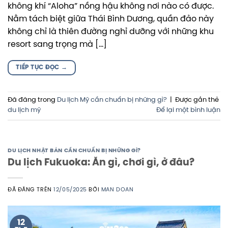
không khí “Aloha” nồng hậu không nơi nào có được.
Nằm tách biệt giữa Thái Bình Dương, quần đảo này
không chỉ là thiên đường nghỉ dưỡng với những khu
resort sang trọng mà […]
TIẾP TỤC ĐỌC
→
Đã đăng trong
Du lịch Mỹ cần chuẩn bị những gì?
|
Được gắn thẻ
du lịch mỹ
Để lại một bình luận
DU LỊCH NHẬT BẢN CẦN CHUẨN BỊ NHỮNG GÌ?
Du lịch Fukuoka: Ăn gì, chơi gì, ở đâu?
ĐÃ ĐĂNG TRÊN
12/05/2025
BỞI
MAN DOAN
12