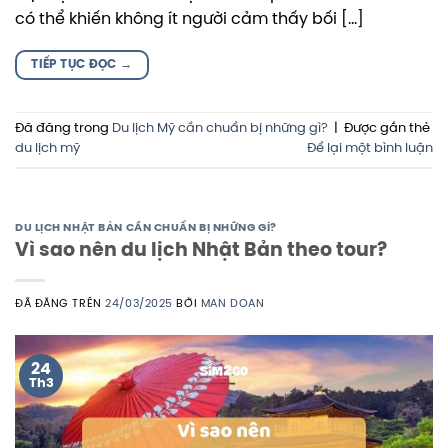
có thể khiến không ít người cảm thấy bối […]
TIẾP TỤC ĐỌC
→
Đã đăng trong
Du lịch Mỹ cần chuẩn bị những gì?
|
Được gắn thẻ
du lịch mỹ
Để lại một bình luận
DU LỊCH NHẬT BẢN CẦN CHUẨN BỊ NHỮNG GÌ?
Vì sao nên du lịch Nhật Bản theo tour?
ĐÃ ĐĂNG TRÊN
24/03/2025
BỞI
MAN DOAN
24
Th3