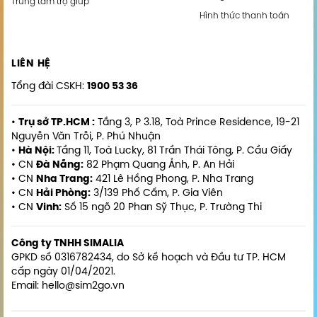
Trung tâm trợ giúp
Hình thức thanh toán
LIÊN HỆ
Tổng đài CSKH:
1900 53 36
•
Trụ sở TP.HCM :
Tầng 3, P 3.18, Toà Prince Residence, 19-21
Nguyễn Văn Trỗi, P. Phú Nhuận
•
Hà Nội:
Tầng 11, Toà Lucky, 81 Trần Thái Tông, P. Cầu Giấy
• CN
Đà Nẵng:
82 Phạm Quang Ảnh, P. An Hải
• CN
Nha Trang:
421 Lê Hồng Phong, P. Nha Trang
• CN
Hải Phòng:
3/139 Phố Cấm, P. Gia Viên
• CN
Vinh:
Số 15 ngõ 20 Phan Sỹ Thục, P. Trường Thi
Công ty TNHH SIMALIA
GPKD số 0316782434, do Sở kế hoạch và Đầu tư TP. HCM
cấp ngày 01/04/2021.
Email: hello@sim2go.vn