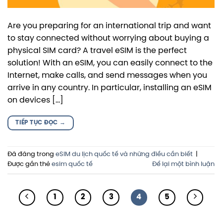
Are you preparing for an international trip and want
to stay connected without worrying about buying a
physical SIM card? A travel eSIM is the perfect
solution! With an eSIM, you can easily connect to the
Internet, make calls, and send messages when you
arrive in any country. In particular, installing an eSIM
on devices […]
TIẾP TỤC ĐỌC
→
Đã đăng trong
eSIM du lịch quốc tế và những điều cần biết
|
Được gắn thẻ
esim quốc tế
Để lại một bình luận
1
2
3
4
5