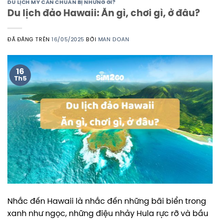
DU LỊCH MỸ CẦN CHUẨN BỊ NHỮNG GÌ?
Du lịch đảo Hawaii: Ăn gì, chơi gì, ở đâu?
ĐÃ ĐĂNG TRÊN
16/05/2025
BỞI
MAN DOAN
16
Th5
Nhắc đến Hawaii là nhắc đến những bãi biển trong
xanh như ngọc, những điệu nhảy Hula rực rỡ và bầu