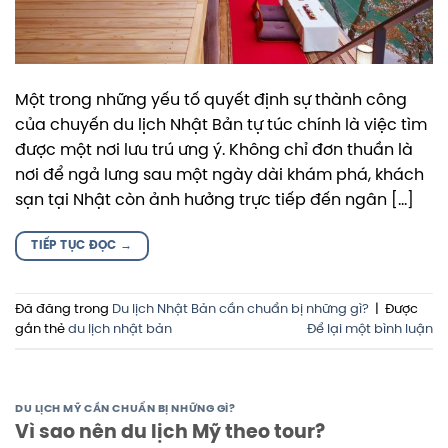
Một trong những yếu tố quyết định sự thành công
của chuyến du lịch Nhật Bản tự túc chính là việc tìm
được một nơi lưu trú ưng ý. Không chỉ đơn thuần là
nơi để ngả lưng sau một ngày dài khám phá, khách
sạn tại Nhật còn ảnh hưởng trực tiếp đến ngân […]
TIẾP TỤC ĐỌC
→
Đã đăng trong
Du lịch Nhật Bản cần chuẩn bị những gì?
|
Được
gắn thẻ
du lịch nhật bản
Để lại một bình luận
DU LỊCH MỸ CẦN CHUẨN BỊ NHỮNG GÌ?
Vì sao nên du lịch Mỹ theo tour?