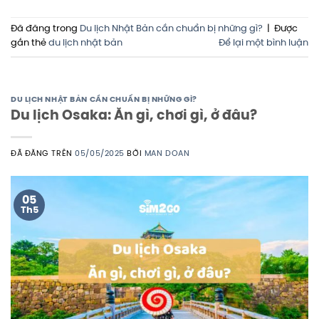
Đã đăng trong
Du lịch Nhật Bản cần chuẩn bị những gì?
|
Được
gắn thẻ
du lịch nhật bản
Để lại một bình luận
DU LỊCH NHẬT BẢN CẦN CHUẨN BỊ NHỮNG GÌ?
Du lịch Osaka: Ăn gì, chơi gì, ở đâu?
ĐÃ ĐĂNG TRÊN
05/05/2025
BỞI
MAN DOAN
05
Th5