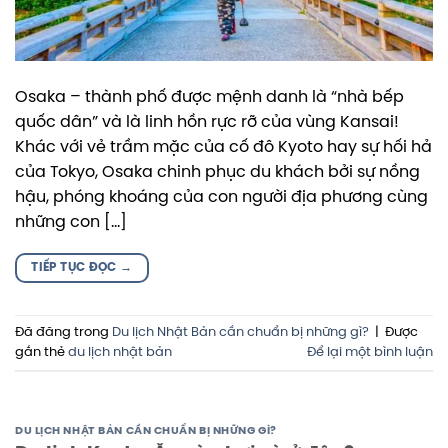
Osaka – thành phố được mệnh danh là “nhà bếp
quốc dân” và là linh hồn rực rỡ của vùng Kansai!
Khác với vẻ trầm mặc của cố đô Kyoto hay sự hối hả
của Tokyo, Osaka chinh phục du khách bởi sự nồng
hậu, phóng khoáng của con người địa phương cùng
những con […]
TIẾP TỤC ĐỌC
→
Đã đăng trong
Du lịch Nhật Bản cần chuẩn bị những gì?
|
Được
gắn thẻ
du lịch nhật bản
Để lại một bình luận
DU LỊCH NHẬT BẢN CẦN CHUẨN BỊ NHỮNG GÌ?