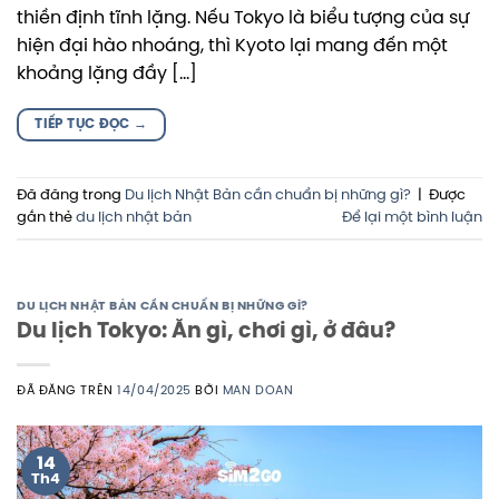
thiền định tĩnh lặng. Nếu Tokyo là biểu tượng của sự
hiện đại hào nhoáng, thì Kyoto lại mang đến một
khoảng lặng đầy […]
TIẾP TỤC ĐỌC
→
Đã đăng trong
Du lịch Nhật Bản cần chuẩn bị những gì?
|
Được
gắn thẻ
du lịch nhật bản
Để lại một bình luận
DU LỊCH NHẬT BẢN CẦN CHUẨN BỊ NHỮNG GÌ?
Du lịch Tokyo: Ăn gì, chơi gì, ở đâu?
ĐÃ ĐĂNG TRÊN
14/04/2025
BỞI
MAN DOAN
14
Th4