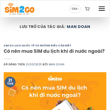
Chuyển
đến
SIM
nội
dung
LƯU TRỮ CỦA TÁC GIẢ:
MAN DOAN
SIM DU LỊCH QUỐC TẾ VÀ NHỮNG ĐIỀU CẦN BIẾT
Có nên mua SIM du lịch khi đi nước ngoài?
ĐÃ ĐĂNG TRÊN
21/05/2025
BỞI
MAN DOAN
21
Th5