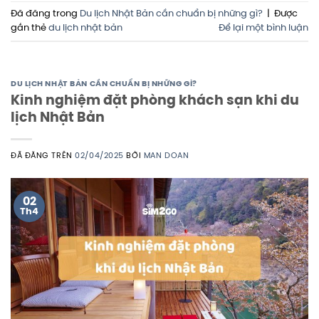
Đã đăng trong
Du lịch Nhật Bản cần chuẩn bị những gì?
|
Được
gắn thẻ
du lịch nhật bản
Để lại một bình luận
DU LỊCH NHẬT BẢN CẦN CHUẨN BỊ NHỮNG GÌ?
Kinh nghiệm đặt phòng khách sạn khi du
lịch Nhật Bản
ĐÃ ĐĂNG TRÊN
02/04/2025
BỞI
MAN DOAN
02
Th4