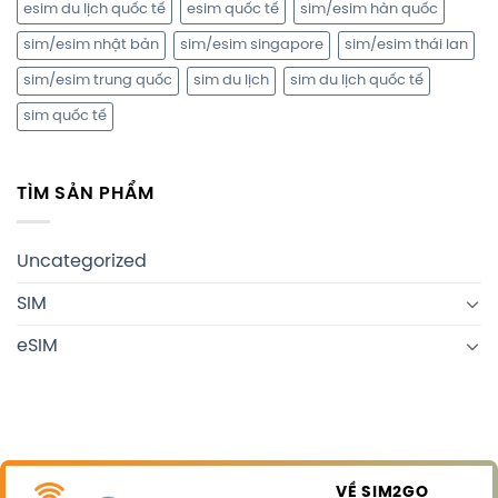
esim du lịch quốc tế
esim quốc tế
sim/esim hàn quốc
sim/esim nhật bản
sim/esim singapore
sim/esim thái lan
sim/esim trung quốc
sim du lịch
sim du lịch quốc tế
sim quốc tế
TÌM SẢN PHẨM
Uncategorized
SIM
eSIM
VỀ SIM2GO