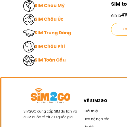
SIM t
SIM Châu Mỹ
41
Giá từ
SIM Châu Úc
Ch
SIM Trung Đông
SIM Châu Phi
SIM Toàn Cầu
VỀ SIM2GO
Giới thiệu
SIM2GO cung cấp SIM du lịch và
eSIM quốc tế tới 200 quốc gia
Liên hệ hợp tác