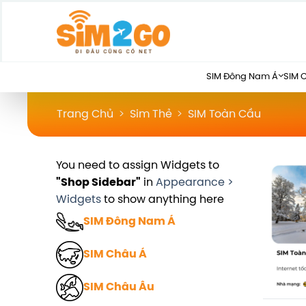
Chuyển
đến
nội
dung
SIM Đông Nam Á
SIM 
Trang Chủ
>
Sim Thẻ
>
SIM Toàn Cầu
You need to assign Widgets to
"Shop Sidebar"
in
Appearance >
Widgets
to show anything here
SIM Đông Nam Á
SIM Châu Á
SIM Châu Âu