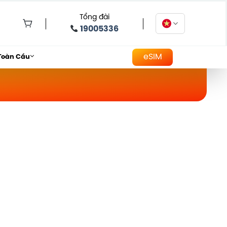
Tổng đài
19005336
eSIM
Toàn Cầu