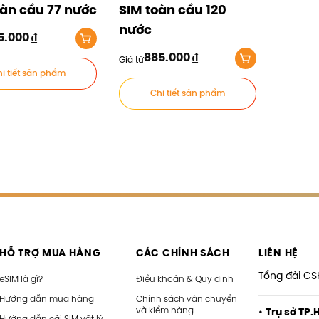
oàn cầu 77 nước
SIM toàn cầu 120
nước
5.000
₫
885.000
₫
Giá từ
i tiết sản phẩm
Chi tiết sản phẩm
HỖ TRỢ MUA HÀNG
CÁC CHÍNH SÁCH
LIÊN HỆ
Tổng đài CS
eSIM là gì?
Điều khoản & Quy định
Hướng dẫn mua hàng
Chính sách vận chuyển
và kiểm hàng
•
Trụ sở TP.