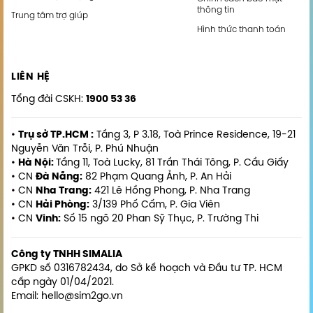
thông tin
Trung tâm trợ giúp
Hình thức thanh toán
LIÊN HỆ
Tổng đài CSKH:
1900 53 36
•
Trụ sở TP.HCM :
Tầng 3, P 3.18, Toà Prince Residence, 19-21
Nguyễn Văn Trỗi, P. Phú Nhuận
•
Hà Nội:
Tầng 11, Toà Lucky, 81 Trần Thái Tông, P. Cầu Giấy
• CN
Đà Nẵng:
82 Phạm Quang Ảnh, P. An Hải
• CN
Nha Trang:
421 Lê Hồng Phong, P. Nha Trang
• CN
Hải Phòng:
3/139 Phố Cấm, P. Gia Viên
• CN
Vinh:
Số 15 ngõ 20 Phan Sỹ Thục, P. Trường Thi
Công ty TNHH SIMALIA
GPKD số 0316782434, do Sở kế hoạch và Đầu tư TP. HCM
cấp ngày 01/04/2021.
Email: hello@sim2go.vn