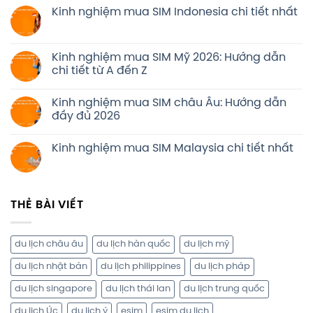
Kinh nghiệm mua SIM Indonesia chi tiết nhất
Kinh nghiệm mua SIM Mỹ 2026: Hướng dẫn
chi tiết từ A đến Z
Kinh nghiệm mua SIM châu Âu: Hướng dẫn
đầy đủ 2026
Kinh nghiệm mua SIM Malaysia chi tiết nhất
THẺ BÀI VIẾT
du lịch châu âu
du lịch hàn quốc
du lịch mỹ
du lịch nhật bản
du lịch philippines
du lịch pháp
du lịch singapore
du lịch thái lan
du lịch trung quốc
du lịch Úc
du lịch ý
esim
esim du lịch