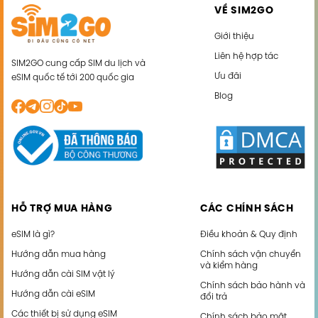
VỀ SIM2GO
Giới thiệu
Liên hệ hợp tác
SIM2GO cung cấp SIM du lịch và
Ưu đãi
eSIM quốc tế tới 200 quốc gia
Blog
HỖ TRỢ MUA HÀNG
CÁC CHÍNH SÁCH
eSIM là gì?
Điều khoản & Quy định
Hướng dẫn mua hàng
Chính sách vận chuyển
và kiểm hàng
Hướng dẫn cài SIM vật lý
Chính sách bảo hành và
Hướng dẫn cài eSIM
đổi trả
Các thiết bị sử dụng eSIM
Chính sách bảo mật