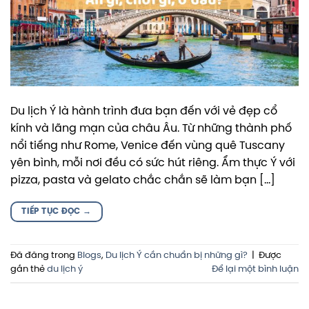
Du lịch Ý là hành trình đưa bạn đến với vẻ đẹp cổ
kính và lãng mạn của châu Âu. Từ những thành phố
nổi tiếng như Rome, Venice đến vùng quê Tuscany
yên bình, mỗi nơi đều có sức hút riêng. Ẩm thực Ý với
pizza, pasta và gelato chắc chắn sẽ làm bạn […]
TIẾP TỤC ĐỌC
→
Đã đăng trong
Blogs
,
Du lịch Ý cần chuẩn bị những gì?
|
Được
gắn thẻ
du lịch ý
Để lại một bình luận