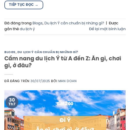
TIẾP TỤC ĐỌC
→
Đã đăng trong
Blogs
,
Du lịch Ý cần chuẩn bị những gì?
|
Được
gắn thẻ
du lịch ý
Để lại một bình luận
BLOGS
,
DU LỊCH Ý CẦN CHUẨN BỊ NHỮNG GÌ?
Cẩm nang du lịch Ý từ A đến Z: Ăn gì, chơi
gì, ở đâu?
ĐÃ ĐĂNG TRÊN
30/07/2025
BỞI
MAN DOAN
30
Th7