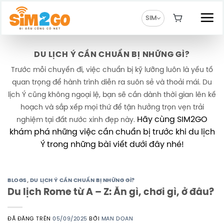
Chuyển
đến
SIM
nội
dung
DU LỊCH Ý CẦN CHUẨN BỊ NHỮNG GÌ?
Trước mỗi chuyến đi, việc chuẩn bị kỹ lưỡng luôn là yếu tố
quan trọng để hành trình diễn ra suôn sẻ và thoải mái. Du
lịch Ý cũng không ngoại lệ, bạn sẽ cần dành thời gian lên kế
hoạch và sắp xếp mọi thứ để tận hưởng trọn vẹn trải
Hãy cùng SIM2GO
nghiệm tại đất nước xinh đẹp này.
khám phá những việc cần chuẩn bị trước khi du lịch
Ý trong những bài viết dưới đây nhé!
BLOGS
,
DU LỊCH Ý CẦN CHUẨN BỊ NHỮNG GÌ?
Du lịch Rome từ A – Z: Ăn gì, chơi gì, ở đâu?
ĐÃ ĐĂNG TRÊN
05/09/2025
BỞI
MAN DOAN