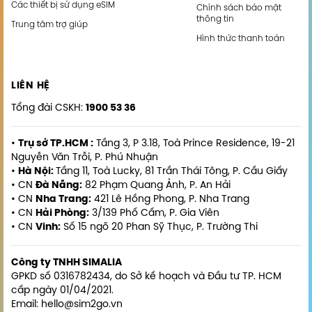
Các thiết bị sử dụng eSIM
Chính sách bảo mật
thông tin
Trung tâm trợ giúp
Hình thức thanh toán
LIÊN HỆ
Tổng đài CSKH:
1900 53 36
•
Trụ sở TP.HCM :
Tầng 3, P 3.18, Toà Prince Residence, 19-21
Nguyễn Văn Trỗi, P. Phú Nhuận
•
Hà Nội:
Tầng 11, Toà Lucky, 81 Trần Thái Tông, P. Cầu Giấy
• CN
Đà Nẵng:
82 Phạm Quang Ảnh, P. An Hải
• CN
Nha Trang:
421 Lê Hồng Phong, P. Nha Trang
• CN
Hải Phòng:
3/139 Phố Cấm, P. Gia Viên
• CN
Vinh:
Số 15 ngõ 20 Phan Sỹ Thục, P. Trường Thi
Công ty TNHH SIMALIA
GPKD số 0316782434, do Sở kế hoạch và Đầu tư TP. HCM
cấp ngày 01/04/2021.
Email: hello@sim2go.vn