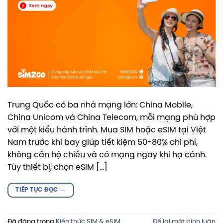
Trung Quốc có ba nhà mạng lớn: China Mobile,
China Unicom và China Telecom, mỗi mạng phù hợp
với một kiểu hành trình. Mua SIM hoặc eSIM tại Việt
Nam trước khi bay giúp tiết kiệm 50-80% chi phí,
không cần hộ chiếu và có mạng ngay khi hạ cánh.
Tùy thiết bị, chọn eSIM […]
TIẾP TỤC ĐỌC
→
Đã đăng trong
Kiến thức SIM & eSIM
Để lại một bình luận