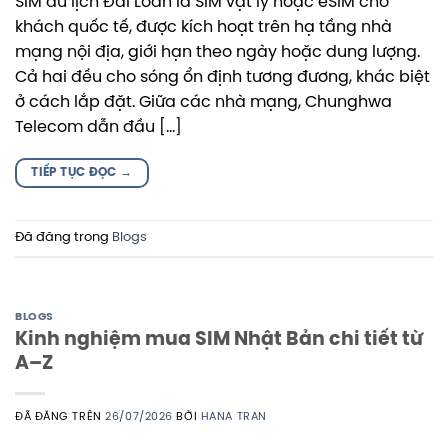
SIM du lịch Đài Loan là SIM vật lý hoặc eSIM cho
khách quốc tế, được kích hoạt trên hạ tầng nhà
mạng nội địa, giới hạn theo ngày hoặc dung lượng.
Cả hai đều cho sóng ổn định tương đương, khác biệt
ở cách lắp đặt. Giữa các nhà mạng, Chunghwa
Telecom dẫn đầu […]
TIẾP TỤC ĐỌC
→
Đã đăng trong
Blogs
BLOGS
Kinh nghiệm mua SIM Nhật Bản chi tiết từ
A–Z
ĐÃ ĐĂNG TRÊN
26/07/2026
BỞI
HANA TRAN