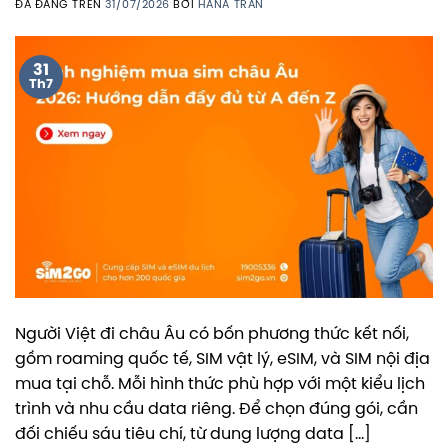
ĐÃ ĐĂNG TRÊN
31/07/2026
BỞI
HANA TRAN
31
Th7
Người Việt đi châu Âu có bốn phương thức kết nối,
gồm roaming quốc tế, SIM vật lý, eSIM, và SIM nội địa
mua tại chỗ. Mỗi hình thức phù hợp với một kiểu lịch
trình và nhu cầu data riêng. Để chọn đúng gói, cần
đối chiếu sáu tiêu chí, từ dung lượng data […]