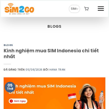
Chuyển
đến
SIM
nội
dung
BLOGS
BLOGS
Kinh nghiệm mua SIM Indonesia chi tiết
nhất
ĐÃ ĐĂNG TRÊN
05/08/2026
BỞI
HANA TRAN
05
Th8