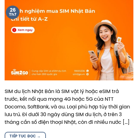
26
Th7
SIM du lịch Nhật Bản là SIM vật lý hoặc eSIM trả
trước, kết nối qua mạng 4G hoặc 5G của NTT
Docomo, SoftBank, và au. Loại phù hợp tùy thời gian
lưu trú. Đi dưới 30 ngày dùng SIM du lịch, ở trên 3
tháng cần số điện thoại Nhật, còn đi nhiều nước […]
TIẾP TỤC ĐỌC
→