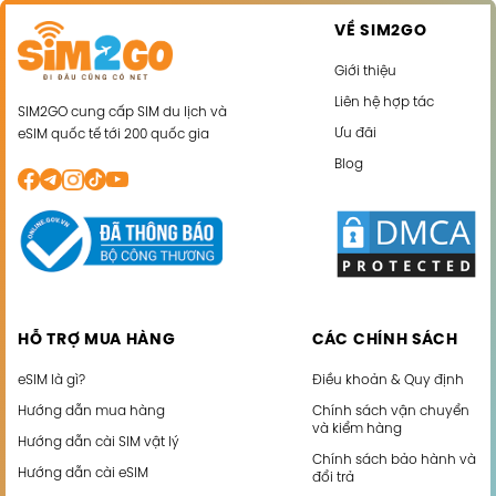
VỀ SIM2GO
Giới thiệu
Liên hệ hợp tác
SIM2GO cung cấp SIM du lịch và
Ưu đãi
eSIM quốc tế tới 200 quốc gia
Blog
HỖ TRỢ MUA HÀNG
CÁC CHÍNH SÁCH
eSIM là gì?
Điều khoản & Quy định
Hướng dẫn mua hàng
Chính sách vận chuyển
và kiểm hàng
Hướng dẫn cài SIM vật lý
Chính sách bảo hành và
Hướng dẫn cài eSIM
đổi trả