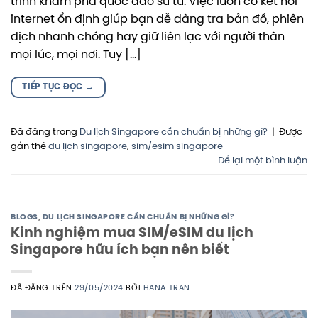
trình khám phá quốc đảo sư tử. Việc luôn có kết nối
internet ổn định giúp bạn dễ dàng tra bản đồ, phiên
dịch nhanh chóng hay giữ liên lạc với người thân
mọi lúc, mọi nơi. Tuy […]
TIẾP TỤC ĐỌC
→
Đã đăng trong
Du lịch Singapore cần chuẩn bị những gì?
|
Được
gắn thẻ
du lịch singapore
,
sim/esim singapore
Để lại một bình luận
BLOGS
,
DU LỊCH SINGAPORE CẦN CHUẨN BỊ NHỮNG GÌ?
Kinh nghiệm mua SIM/eSIM du lịch
Singapore hữu ích bạn nên biết
ĐÃ ĐĂNG TRÊN
29/05/2024
BỞI
HANA TRAN