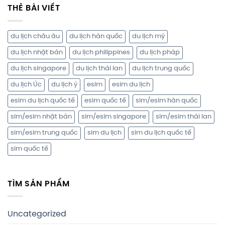
THẺ BÀI VIẾT
du lịch châu âu
du lịch hàn quốc
du lịch mỹ
du lịch nhật bản
du lịch philippines
du lịch pháp
du lịch singapore
du lịch thái lan
du lịch trung quốc
du lịch Úc
du lịch ý
esim
esim du lịch
esim du lịch quốc tế
esim quốc tế
sim/esim hàn quốc
sim/esim nhật bản
sim/esim singapore
sim/esim thái lan
sim/esim trung quốc
sim du lịch
sim du lịch quốc tế
sim quốc tế
TÌM SẢN PHẨM
Uncategorized