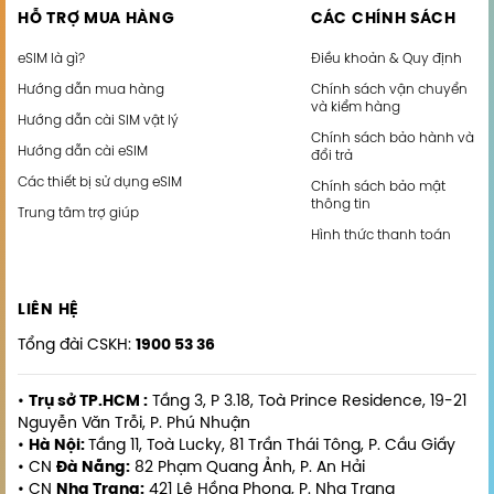
HỖ TRỢ MUA HÀNG
CÁC CHÍNH SÁCH
eSIM là gì?
Điều khoản & Quy định
Hướng dẫn mua hàng
Chính sách vận chuyển
và kiểm hàng
Hướng dẫn cài SIM vật lý
Chính sách bảo hành và
Hướng dẫn cài eSIM
đổi trả
Các thiết bị sử dụng eSIM
Chính sách bảo mật
thông tin
Trung tâm trợ giúp
Hình thức thanh toán
LIÊN HỆ
Tổng đài CSKH:
1900 53 36
•
Trụ sở TP.HCM :
Tầng 3, P 3.18, Toà Prince Residence, 19-21
Nguyễn Văn Trỗi, P. Phú Nhuận
•
Hà Nội:
Tầng 11, Toà Lucky, 81 Trần Thái Tông, P. Cầu Giấy
• CN
Đà Nẵng:
82 Phạm Quang Ảnh, P. An Hải
• CN
Nha Trang:
421 Lê Hồng Phong, P. Nha Trang