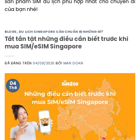
sản phẩm SIM du lịch phù hợp nhất cho chuyến đi
của bạn nhé!
BLOGS
,
DU LỊCH SINGAPORE CẦN CHUẨN BỊ NHỮNG GÌ?
Tất tần tật những điều cần biết trước khi
mua SIM/eSIM Singapore
ĐÃ ĐĂNG TRÊN
04/08/2025
BỞI
MAN DOAN
04
Th8