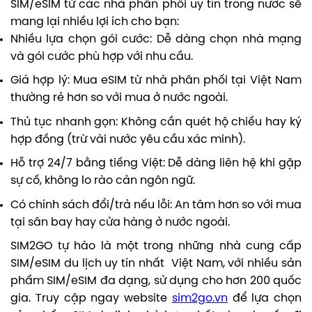
SIM/eSIM từ các nhà phân phối uy tín trong nước sẽ
mang lại nhiều lợi ích cho bạn:
Nhiều lựa chọn gói cước: Dễ dàng chọn nhà mạng
và gói cước phù hợp với nhu cầu.
Giá hợp lý: Mua eSIM từ nhà phân phối tại Việt Nam
thường rẻ hơn so với mua ở nước ngoài.
Thủ tục nhanh gọn: Không cần quét hộ chiếu hay ký
hợp đồng (trừ vài nước yêu cầu xác minh).
Hỗ trợ 24/7 bằng tiếng Việt: Dễ dàng liên hệ khi gặp
sự cố, không lo rào cản ngôn ngữ.
Có chính sách đổi/trả nếu lỗi: An tâm hơn so với mua
tại sân bay hay cửa hàng ở nước ngoài.
SIM2GO tự hào là một trong những nhà cung cấp
SIM/eSIM du lịch uy tín nhất Việt Nam, với nhiều sản
phẩm SIM/eSIM đa dạng, sử dụng cho hơn 200 quốc
gia. Truy cập ngay website
sim2go.vn
để lựa chọn