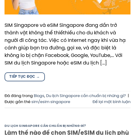
SIM Singapore và eSIM Singapore đang dần trở
thành vật không thể thiếthiếu cho du khách và
người đi công tác. Việc có Internet ngay khi vừa hạ
cánh giúp bạn tra đường, gọi xe, và đặc biệt là
không lo bị chặn Facebook, Google, YouTube,… Với
SIM du lịch Singapore hoặc eSIM du lịch […]
TIẾP TỤC ĐỌC
→
Đã đăng trong
Blogs
,
Du lịch Singapore cần chuẩn bị những gì?
|
Được gắn thẻ
sim/esim singapore
Để lại một bình luận
DU LỊCH SINGAPORE CẦN CHUẨN BỊ NHỮNG GÌ?
Làm thế nào để chọn SIM/eSIM du lịch phù