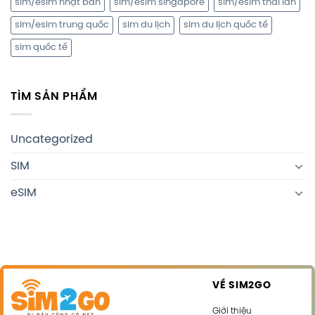
sim/esim nhật bản
sim/esim singapore
sim/esim thái lan
sim/esim trung quốc
sim du lịch
sim du lịch quốc tế
sim quốc tế
TÌM SẢN PHẨM
Uncategorized
SIM
eSIM
VỀ SIM2GO
Giới thiệu