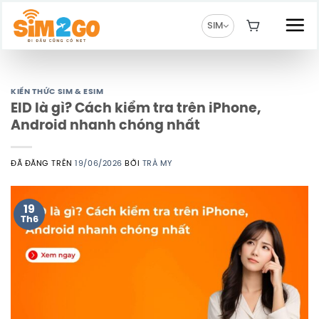
Chuyển
đến
SIM
nội
dung
KIẾN THỨC SIM & ESIM
EID là gì? Cách kiểm tra trên iPhone,
Android nhanh chóng nhất
ĐÃ ĐĂNG TRÊN
19/06/2026
BỞI
TRÀ MY
19
Th6