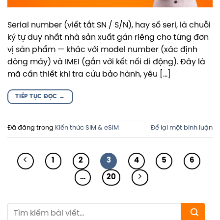
Serial number (viết tắt SN / S/N), hay số seri, là chuỗi
ký tự duy nhất nhà sản xuất gán riêng cho từng đơn
vị sản phẩm — khác với model number (xác định
dòng máy) và IMEI (gắn với kết nối di động). Đây là
mã cần thiết khi tra cứu bảo hành, yêu […]
TIẾP TỤC ĐỌC
→
Đã đăng trong
Kiến thức SIM & eSIM
Để lại một bình luận
1
2
3
4
5
6
…
20