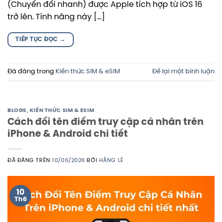
(Chuyển đổi nhanh) được Apple tích hợp từ iOS 16
trở lên. Tính năng này […]
TIẾP TỤC ĐỌC
→
Đã đăng trong
Kiến thức SIM & eSIM
Để lại một bình luận
BLOGS
,
KIẾN THỨC SIM & ESIM
Cách đổi tên điểm truy cập cá nhân trên
iPhone & Android chi tiết
ĐÃ ĐĂNG TRÊN
10/06/2026
BỞI
HẰNG LÊ
10
Th6