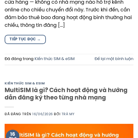
cửa hàng — không có nhà mạng nào hỗ trợ kênh
online cho chiều chuyển đổi này. Trước khi đến, cần
đảm bảo thuê bao đang hoạt động bình thường hai
chiều, thông tin đăng […]
TIẾP TỤC ĐỌC
→
Đã đăng trong
Kiến thức SIM & eSIM
Để lại một bình luận
KIẾN THỨC SIM & ESIM
MultiSIM là gì? Cách hoạt động và hướng
dẫn đăng ký theo từng nhà mạng
ĐÃ ĐĂNG TRÊN
16/06/2026
BỞI
TRÀ MY
16