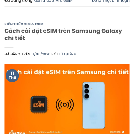
Đã đăng trong
Kiến thức SIM & eSIM
Để lại một bình luận
KIẾN THỨC SIM & ESIM
Cách cài đặt eSIM trên Samsung Galaxy
chi tiết
ĐÃ ĐĂNG TRÊN
11/06/2026
BỞI
TÚ QUỲNH
11
Th6