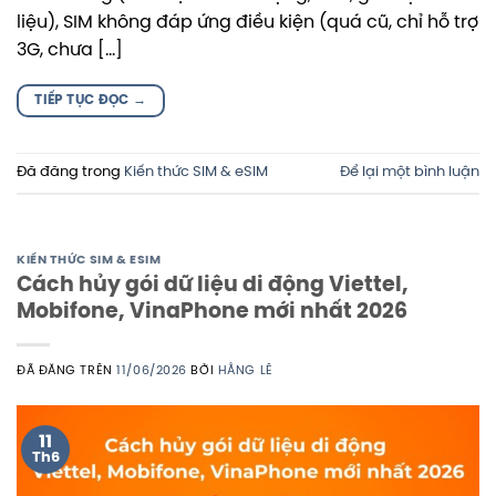
liệu), SIM không đáp ứng điều kiện (quá cũ, chỉ hỗ trợ
3G, chưa […]
TIẾP TỤC ĐỌC
→
Đã đăng trong
Kiến thức SIM & eSIM
Để lại một bình luận
KIẾN THỨC SIM & ESIM
Cách hủy gói dữ liệu di động Viettel,
Mobifone, VinaPhone mới nhất 2026
ĐÃ ĐĂNG TRÊN
11/06/2026
BỞI
HẰNG LÊ
11
Th6