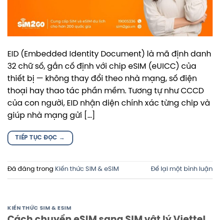
EID (Embedded Identity Document) là mã định danh
32 chữ số, gắn cố định với chip eSIM (eUICC) của
thiết bị — không thay đổi theo nhà mạng, số điện
thoại hay thao tác phần mềm. Tương tự như CCCD
của con người, EID nhận diện chính xác từng chip và
giúp nhà mạng gửi […]
TIẾP TỤC ĐỌC
→
Đã đăng trong
Kiến thức SIM & eSIM
Để lại một bình luận
KIẾN THỨC SIM & ESIM
Cách chuyển eSIM sang SIM vật lý Viettel,