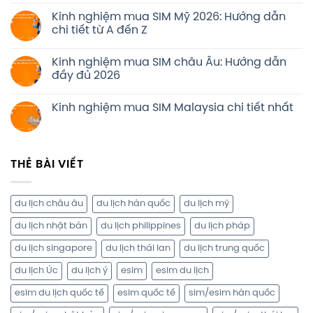
Kinh nghiệm mua SIM Mỹ 2026: Hướng dẫn
chi tiết từ A đến Z
Kinh nghiệm mua SIM châu Âu: Hướng dẫn
đầy đủ 2026
Kinh nghiệm mua SIM Malaysia chi tiết nhất
THẺ BÀI VIẾT
du lịch châu âu
du lịch hàn quốc
du lịch mỹ
du lịch nhật bản
du lịch philippines
du lịch pháp
du lịch singapore
du lịch thái lan
du lịch trung quốc
du lịch Úc
du lịch ý
esim
esim du lịch
esim du lịch quốc tế
esim quốc tế
sim/esim hàn quốc