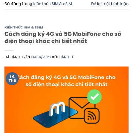
Đã đăng trong
Kiến thức SIM & eSIM
Để lại một bình luận
KIẾN THỨC SIM & ESIM
Cách đăng ký 4G và 5G MobiFone cho số
điện thoại khác chi tiết nhất
ĐÃ ĐĂNG TRÊN
14/06/2026
BỞI
HẰNG LÊ
14
Th6