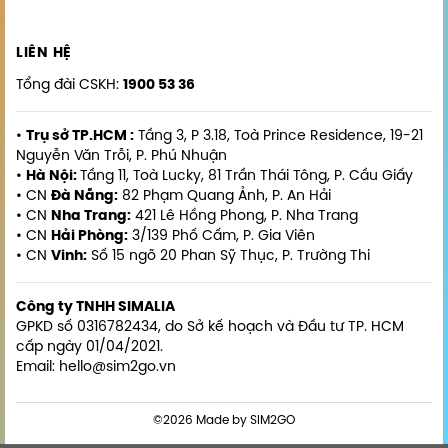
LIÊN HỆ
Tổng đài CSKH:
1900 53 36
•
Trụ sở TP.HCM :
Tầng 3, P 3.18, Toà Prince Residence, 19-21
Nguyễn Văn Trỗi, P. Phú Nhuận
•
Hà Nội:
Tầng 11, Toà Lucky, 81 Trần Thái Tông, P. Cầu Giấy
• CN
Đà Nẵng:
82 Phạm Quang Ảnh, P. An Hải
• CN
Nha Trang:
421 Lê Hồng Phong, P. Nha Trang
• CN
Hải Phòng:
3/139 Phố Cấm, P. Gia Viên
• CN
Vinh:
Số 15 ngõ 20 Phan Sỹ Thục, P. Trường Thi
Công ty TNHH SIMALIA
GPKD số 0316782434, do Sở kế hoạch và Đầu tư TP. HCM
cấp ngày 01/04/2021.
Email: hello@sim2go.vn
©2026 Made by SIM2GO