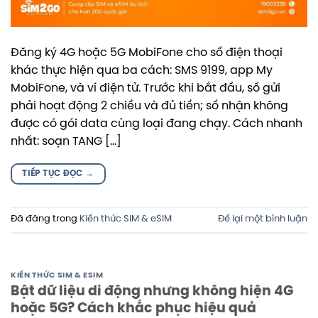
Đăng ký 4G hoặc 5G MobiFone cho số điện thoại
khác thực hiện qua ba cách: SMS 9199, app My
MobiFone, và ví điện tử. Trước khi bắt đầu, số gửi
phải hoạt động 2 chiều và đủ tiền; số nhận không
được có gói data cùng loại đang chạy. Cách nhanh
nhất: soạn TANG […]
TIẾP TỤC ĐỌC
→
Đã đăng trong
Kiến thức SIM & eSIM
Để lại một bình luận
KIẾN THỨC SIM & ESIM
Bật dữ liệu di động nhưng không hiện 4G
hoặc 5G? Cách khắc phục hiệu quả