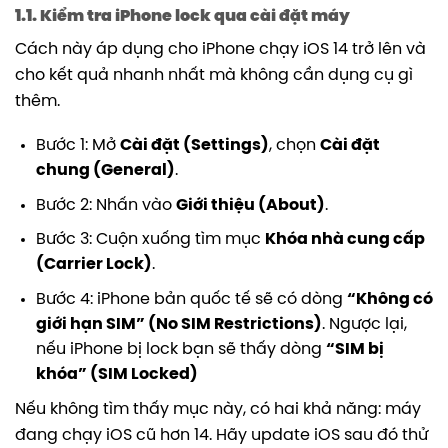
1.1. Kiểm tra iPhone lock qua cài đặt máy
Cách này áp dụng cho iPhone chạy iOS 14 trở lên và
cho kết quả nhanh nhất mà không cần dụng cụ gì
thêm.
Bước 1: Mở
Cài đặt (Settings)
, chọn
Cài đặt
chung (General)
.
Bước 2: Nhấn vào
Giới thiệu (About)
.
Bước 3: Cuộn xuống tìm mục
Khóa nhà cung cấp
(Carrier Lock)
.
Bước 4: iPhone bản quốc tế sẽ có dòng
“Không có
giới hạn SIM” (No SIM Restrictions)
. Ngược lại,
nếu iPhone bị lock bạn sẽ thấy dòng
“SIM bị
khóa” (SIM Locked)
Nếu không tìm thấy mục này, có hai khả năng: máy
đang chạy iOS cũ hơn 14. Hãy update iOS sau đó thử