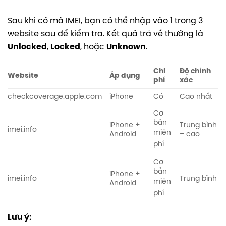
Sau khi có mã IMEI, bạn có thể nhập vào 1 trong 3
website sau để kiểm tra. Kết quả trả về thường là
Unlocked
,
Locked
, hoặc
Unknown
.
Chi
Độ chính
Website
Áp dụng
phí
xác
checkcoverage.apple.com
iPhone
Có
Cao nhất
Cơ
bản
iPhone +
Trung bình
imei.info
miễn
Android
– cao
phí
Cơ
bản
iPhone +
imei.info
Trung bình
miễn
Android
phí
Lưu ý: