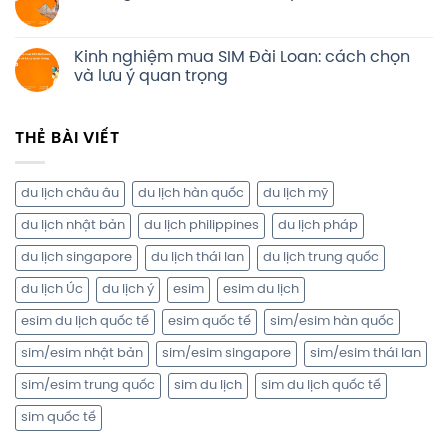
Kinh nghiệm mua SIM Đài Loan: cách chọn
và lưu ý quan trọng
THẺ BÀI VIẾT
du lịch châu âu
du lịch hàn quốc
du lịch mỹ
du lịch nhật bản
du lịch philippines
du lịch pháp
du lịch singapore
du lịch thái lan
du lịch trung quốc
du lịch Úc
du lịch ý
esim
esim du lịch
esim du lịch quốc tế
esim quốc tế
sim/esim hàn quốc
sim/esim nhật bản
sim/esim singapore
sim/esim thái lan
sim/esim trung quốc
sim du lịch
sim du lịch quốc tế
sim quốc tế