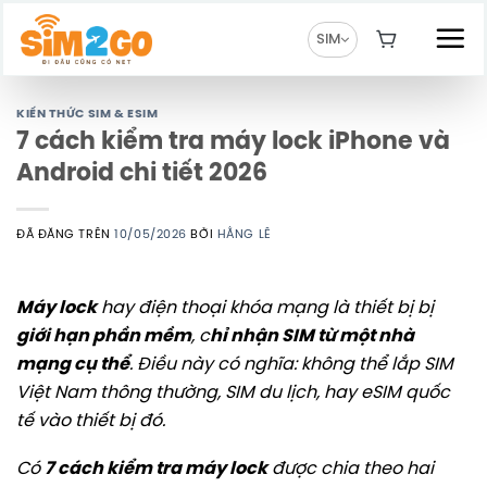
Chuyển
đến
SIM
nội
dung
KIẾN THỨC SIM & ESIM
7 cách kiểm tra máy lock iPhone và
Android chi tiết 2026
ĐÃ ĐĂNG TRÊN
10/05/2026
BỞI
HẰNG LÊ
Máy lock
hay điện thoại khóa mạng là thiết bị bị
giới hạn phần mềm
, c
hỉ nhận SIM từ một nhà
mạng cụ thể
. Điều này có nghĩa: không thể lắp SIM
Việt Nam thông thường, SIM du lịch, hay eSIM quốc
tế vào thiết bị đó.
Có
7 cách kiểm tra máy lock
được chia theo hai