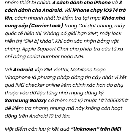
nhóm thiết bị chính:
4 cách dành cho iPhone
và
3
cách dành cho Android
. Với
iPhone chạy iOS 14 trở
lên
, cách nhanh nhất là kiểm tra tại mục
Khóa nhà
cung cấp (Carrier Lock)
trong Cài đặt chung, máy
quốc tế hiển thị “Không có giới hạn SIM”, máy lock
hiển thị “SIM bị khóa”. Khi cần xác nhận bằng vật
chứng, Apple Support Chat cho phép tra cứu từ xa
chỉ bằng serial number hoặc IMEI.
Với
Android
, lắp SIM Viettel, Mobifone hoặc
Vinaphone là phương pháp đáng tin cậy nhất vì kết
quả IMEI checker online kém chính xác hơn do phụ
thuộc vào dữ liệu từng nhà mạng đăng ký.
Samsung Galaxy
có thêm mã kỹ thuật *#7465625#
để kiểm tra nhanh, nhưng mã này không còn hoạt
động trên Android 10 trở lên.
Một điểm cần lưu ý: kết quả
“Unknown” trên IMEI