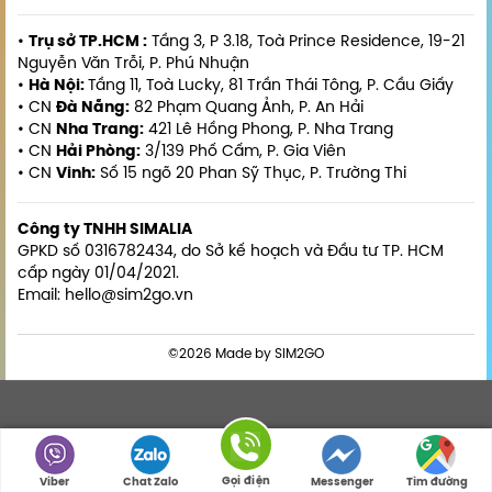
•
Trụ sở TP.HCM :
Tầng 3, P 3.18, Toà Prince Residence, 19-21
Nguyễn Văn Trỗi, P. Phú Nhuận
•
Hà Nội:
Tầng 11, Toà Lucky, 81 Trần Thái Tông, P. Cầu Giấy
• CN
Đà Nẵng:
82 Phạm Quang Ảnh, P. An Hải
• CN
Nha Trang:
421 Lê Hồng Phong, P. Nha Trang
• CN
Hải Phòng:
3/139 Phố Cấm, P. Gia Viên
• CN
Vinh:
Số 15 ngõ 20 Phan Sỹ Thục, P. Trường Thi
Công ty TNHH SIMALIA
GPKD số 0316782434, do Sở kế hoạch và Đầu tư TP. HCM
cấp ngày 01/04/2021.
Email: hello@sim2go.vn
©2026 Made by SIM2GO
Gọi điện
Viber
Chat Zalo
Messenger
Tìm đường