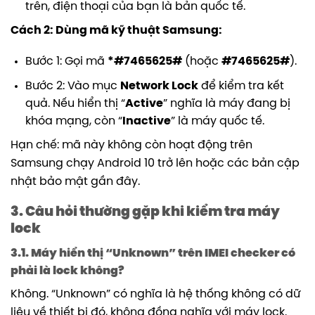
trên, điện thoại của bạn là bản quốc tế.
Cách 2: Dùng mã kỹ thuật Samsung:
Bước 1: Gọi mã
*#7465625#
(hoặc
#7465625#
).
Bước 2: Vào mục
Network Lock
để kiểm tra kết
quả. Nếu hiển thị “
Active
” nghĩa là máy đang bị
khóa mạng, còn “
Inactive
” là máy quốc tế.
Hạn chế: mã này không còn hoạt động trên
Samsung chạy Android 10 trở lên hoặc các bản cập
nhật bảo mật gần đây.
3. Câu hỏi thường gặp khi kiểm tra máy
lock
3.1. Máy hiển thị “Unknown” trên IMEI checker có
phải là lock không?
Không. “Unknown” có nghĩa là hệ thống không có dữ
liệu về thiết bị đó, không đồng nghĩa với máy lock.