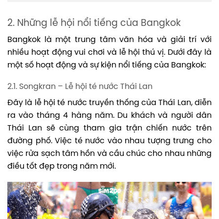
2. Những lễ hội nổi tiếng của Bangkok
Bangkok là một trung tâm văn hóa và giải trí với
nhiều hoạt động vui chơi và lễ hội thú vị. Dưới đây là
một số hoạt động và sự kiện nổi tiếng của Bangkok:
2.1. Songkran – Lễ hội té nước Thái Lan
Đây là lễ hội té nước truyền thống của Thái Lan, diễn
ra vào tháng 4 hàng năm. Du khách và người dân
Thái Lan sẽ cùng tham gia trận chiến nước trên
đường phố. Việc té nước vào nhau tượng trưng cho
việc rửa sạch tâm hồn và cầu chúc cho nhau những
điều tốt đẹp trong năm mới.