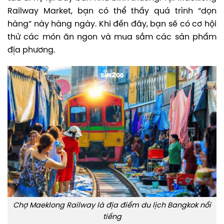
Railway Market, bạn có thể thấy quá trình “dọn
hàng” này hàng ngày. Khi đến đây, bạn sẽ có cơ hội
thử các món ăn ngon và mua sắm các sản phẩm
địa phương.
Chợ Maeklong Railway là địa điểm du lịch Bangkok nổi
tiếng