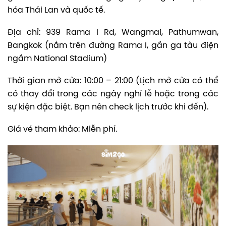
hóa Thái Lan và quốc tế.
Địa chỉ: 939 Rama I Rd, Wangmai, Pathumwan,
Bangkok (nằm trên đường Rama I, gần ga tàu điện
ngầm National Stadium)
Thời gian mở cửa: 10:00 – 21:00 (Lịch mở cửa có thể
có thay đổi trong các ngày nghỉ lễ hoặc trong các
sự kiện đặc biệt. Bạn nên check lịch trước khi đến).
Giá vé tham khảo: Miễn phí.