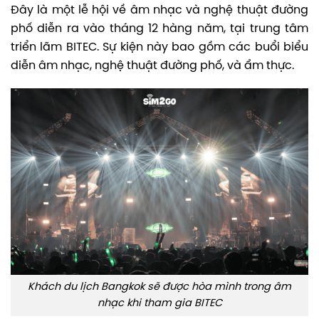
Đây là một lễ hội về âm nhạc và nghệ thuật đường
phố diễn ra vào tháng 12 hàng năm, tại trung tâm
triển lãm BITEC. Sự kiện này bao gồm các buổi biểu
diễn âm nhạc, nghệ thuật đường phố, và ẩm thực.
Khách du lịch Bangkok sẽ được hòa mình trong âm
nhạc khi tham gia BITEC