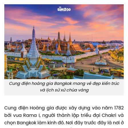
Cung điện hoàng gia Bangkok mang vẻ đẹp kiến trúc
và lịch sử xứ chùa vàng
Cung điện Hoàng gia được xây dựng vào năm 1782
bởi vua Rama I, người thành lập triều đại Chakri và
chọn Bangkok làm kinh đô. Nơi đây trước đây là nơi ở