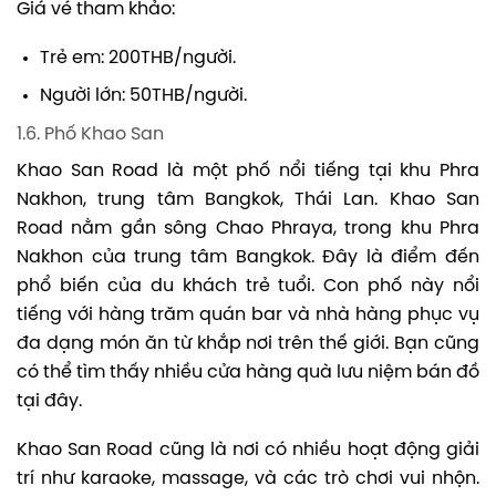
Giá vé tham khảo:
Trẻ em: 200THB/người.
Người lớn: 50THB/người.
1.6. Phố Khao San
Khao San Road là một phố nổi tiếng tại khu Phra
Nakhon, trung tâm Bangkok, Thái Lan. Khao San
Road nằm gần sông Chao Phraya, trong khu Phra
Nakhon của trung tâm Bangkok.
Đây là điểm đến
phổ biến của du khách trẻ tuổi. Con phố này nổi
tiếng với hàng trăm quán bar và nhà hàng phục vụ
đa dạng món ăn từ khắp nơi trên thế giới. Bạn cũng
có thể tìm thấy nhiều cửa hàng quà lưu niệm bán đồ
tại đây.
Khao San Road cũng là nơi có nhiều hoạt động giải
trí như karaoke, massage, và các trò chơi vui nhộn.