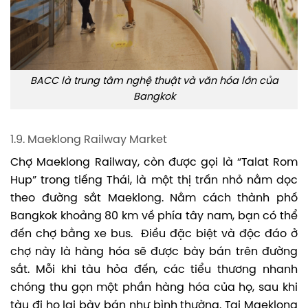
BACC là trung tâm nghệ thuật và văn hóa lớn của
Bangkok
1.9. Maeklong Railway Market
Chợ Maeklong Railway, còn được gọi là “Talat Rom
Hup” trong tiếng Thái, là một thị trấn nhỏ nằm dọc
theo đường sắt Maeklong. Nằm cách thành phố
Bangkok khoảng 80 km về phía tây nam, bạn có thể
đến chợ bằng xe bus.
Điều đặc biệt và độc đáo ở
chợ này là hàng hóa sẽ được bày bán trên đường
sắt. Mỗi khi tàu hỏa đến, các tiểu thương nhanh
chóng thu gọn một phần hàng hóa của họ, sau khi
tàu đi họ lại bày bán như bình thường.
Tại Maeklong