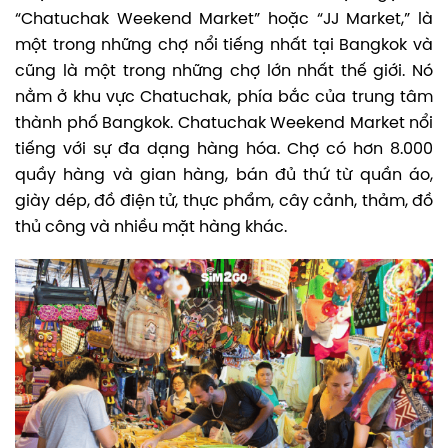
“Chatuchak Weekend Market” hoặc “JJ Market,” là
một trong những chợ nổi tiếng nhất tại Bangkok và
cũng là một trong những chợ lớn nhất thế giới. Nó
nằm ở khu vực Chatuchak, phía bắc của trung tâm
thành phố Bangkok.
Chatuchak Weekend Market nổi
tiếng với sự đa dạng hàng hóa. Chợ có hơn 8.000
quầy hàng và gian hàng, bán đủ thứ từ quần áo,
giày dép, đồ điện tử, thực phẩm, cây cảnh, thảm, đồ
thủ công và nhiều mặt hàng khác.