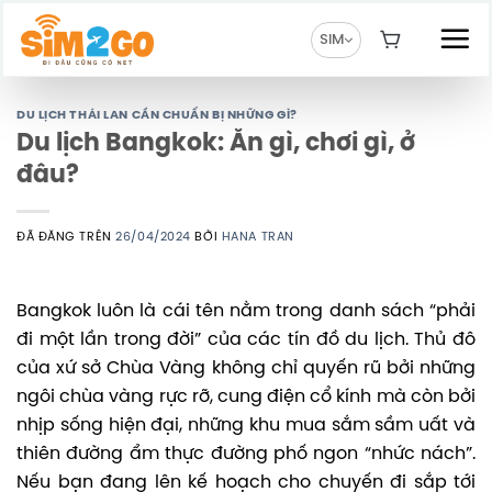
Chuyển
đến
SIM
nội
dung
DU LỊCH THÁI LAN CẦN CHUẨN BỊ NHỮNG GÌ?
Du lịch Bangkok: Ăn gì, chơi gì, ở
đâu?
ĐÃ ĐĂNG TRÊN
26/04/2024
BỞI
HANA TRAN
Bangkok luôn là cái tên nằm trong danh sách “phải
đi một lần trong đời” của các tín đồ du lịch. Thủ đô
của xứ sở Chùa Vàng không chỉ quyến rũ bởi những
ngôi chùa vàng rực rỡ, cung điện cổ kính mà còn bởi
nhịp sống hiện đại, những khu mua sắm sầm uất và
thiên đường ẩm thực đường phố ngon “nhức nách”.
Nếu bạn đang lên kế hoạch cho chuyến đi sắp tới