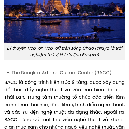
Đi thuyền Hop-on Hop-off trên sông Chao Phraya là trải
nghiệm thú vị khi du lịch Bangkok
1.8. The Bangkok Art and Culture Center (BACC)
BACC là công trình kiến trúc 9 tầng, được xây dựng
để thúc đẩy nghệ thuật và văn hóa hiện đại của
Thái Lan. Trung tâm thường tổ chức các triển lãm
nghệ thuật hội họa, điêu khắc, trình diễn nghệ thuật,
và các sự kiện nghệ thuật đa dạng khác.
Ngoài ra,
BACC cũng có một thư viện nghệ thuật và không
gian mua sắm cho những người yêu nghệ thuật, văn