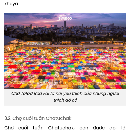
khuya.
Chợ Talad Rod Fai là nơi yêu thích của những người
thích đồ cổ
3.2. Chợ cuối tuần Chatuchak
Chợ cuối tuần Chatuchak, còn được gọi là