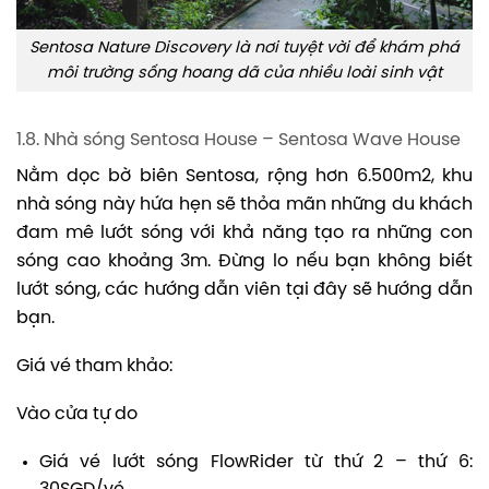
Sentosa Nature Discovery là nơi tuyệt vời để khám phá
môi trường sống hoang dã của nhiều loài sinh vật
1.8. Nhà sóng Sentosa House – Sentosa Wave House
Nằm dọc bờ biên Sentosa, rộng hơn 6.500m2, khu
nhà sóng này hứa hẹn sẽ thỏa mãn những du khách
đam mê lướt sóng với khả năng tạo ra những con
sóng cao khoảng 3m. Đừng lo nếu bạn không biết
lướt sóng, các hướng dẫn viên tại đây sẽ hướng dẫn
bạn.
Giá vé tham khảo:
Vào cửa tự do
Giá vé lướt sóng FlowRider từ thứ 2 – thứ 6: