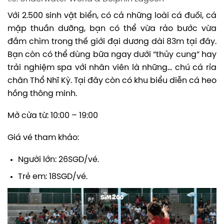
Với 2.500 sinh vật biển, có cả những loài cá đuối, cá
mập thuần dưỡng, bạn có thể vừa rảo bước vừa
đắm chìm trong thế giới đại dương dài 83m tại đây.
Bạn còn có thể dùng bữa ngay dưới “thủy cung” hay
trải nghiệm spa với nhân viên là những… chú cá rỉa
chân Thổ Nhĩ Kỳ. Tại đây còn có khu biểu diễn cá heo
hồng thông minh.
Mở cửa từ: 10:00 – 19:00
Giá vé tham khảo:
Người lớn: 26SGD/vé.
Trẻ em: 18SGD/vé.