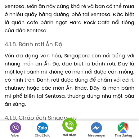
Sentosa. Món ăn này cũng khá rẻ và bạn có thể mua
ở nhiều quầy hàng đường phố tại Sentosa. Đặc biệt
là quán cafe bánh ngọt Hard Rock Cafe nổi tiếng
của đảo Sentosa.
4.1.8. Bánh roti Ấn Độ
Vốn đa dạng văn hóa, Singapore còn nổi tiếng với
những món ăn Ấn Độ, đặc biệt là bánh roti. Đây là
một loại bánh mì không có men nổi được cán mỏng,
có hình tròn. Bánh roti được dùng để chấm với cà ri,
chutney hoặc các món Ấn khác. Đây là món bánh
mì phổ biến tại Sentosa, thường dùng như một bữa
ăn sáng.
4.1.9. Cháo ếch Singapore
Nếu đã đến Singapore thì bạn không thể nào bỏ qua
Gọi điện
Viber
Chat Zalo
Messenger
Tìm đường
món cháo ếch nổi tiếng này. Thịt ếch được nấu cùng