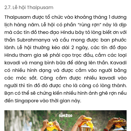
2.7. Lễ hội Thaipusam
Thaipusam được tổ chức vào khoảng tháng 1 dương
lịch hàng năm. Lễ hội có phần “rùng rợn” này là dịp
mà các tín đồ theo đạo Hindu bày tỏ lòng biết ơn với
thần Subrahmanya và cầu mong được ban phước
lành. Lễ hội thường kéo dài 2 ngày, các tín đồ đạo
Hindu tham gia sẽ phải cạo trọc đầu, cắm các loại
kavadi và mang bình bữa để dâng lên thần. Kavadi
có nhiều hình dạng và được cắm vào người bằng
các móc sắt. Càng cắm được nhiều kavadi vào
người thì tín đồ đó được cho là càng có lòng thành.
Bạn có thể sẽ chứng kiến nhiều hình ảnh ghê rợn nếu
đến Singapore vào thời gian này.