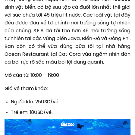
sinh vật biển, có bộ sưu tập cá đuối lớn nhất thế giới
với sức chứa tới 45 triệu lít nước. Các loài vật tại đây
đều được đưa về từ chính môi trường sống tự nhiên
của chúng. S.E.A đã tái tạo hơn 49 môi trường sống
tự nhiên tại các vùng biển Java, Biển Đỏ và Đông Phi.
Bạn còn có thể vừa dùng bữa tối tại nhà hàng
Ocean Restaurant tại Cat Cora vừa ngắm nhìn đàn
cá bơi rực rỡ sắc màu bơi lội dung quanh.
Mở cửa từ: 10:00 – 19:00
Giá vé tham khảo:
Người lớn: 25USD/vé.
Trẻ em: 18USD/vé.