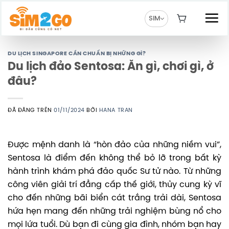
Chuyển
đến
SIM
nội
dung
DU LỊCH SINGAPORE CẦN CHUẨN BỊ NHỮNG GÌ?
Du lịch đảo Sentosa: Ăn gì, chơi gì, ở
đâu?
ĐÃ ĐĂNG TRÊN
01/11/2024
BỞI
HANA TRAN
Được mệnh danh là “hòn đảo của những niềm vui”,
Sentosa là điểm đến không thể bỏ lỡ trong bất kỳ
hành trình khám phá đảo quốc Sư tử nào. Từ những
công viên giải trí đẳng cấp thế giới, thủy cung kỳ vĩ
cho đến những bãi biển cát trắng trải dài, Sentosa
hứa hẹn mang đến những trải nghiệm bùng nổ cho
mọi lứa tuổi. Dù bạn đi cùng gia đình, nhóm bạn hay