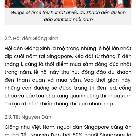
Wings of time thu hút rất nhiều du khách đến du lịch
đảo Sentosa mỗi năm
2.2. Hội đèn Giáng Sinh
Hội đèn Giáng Sinh là mộ trong những lễ hội lớn nhất
dịp cuối năm tại Singapore. Kéo dài từ tháng 11 đến
tháng 1, cũng là thời điểm mua sắm đông đúc nhất
trong năm, lễ hội này thu hút đông đảo du khách
đến tham quan và mua sắm. Vào thời gian này,
những con đường sẽ được trang trí đèn led, cổng
chào và các tòa nhà xung quanh cũng thi nhau xem
“ai rực rỡ hơn” khiến không khí luôn nhộn nhịp.
2.3. Tết Nguyên Đán
Giống như Việt Nam, người dân Singapore cũng ăn
mừng Tết Nguyên Đán bởi 80% người Singapore là