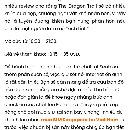
nhiều review cho rằng The Dragon Trail sẽ có nhiều
khúc cua hẹp, chướng ngại vật khó nhằn hơn, vì vậy
nó là tuyến đường khiến bạn hưng phấn hơn nếu
bạn là một người đam mê “kịch tính”.
Mở cửa từ: 10:00 – 21:30.
Giá vé tham khảo: Từ 15 – 35 USD.
Để hành trình chinh phục các trò chơi tại Sentosa
thêm phần suôn sẻ, việc giữ kết nối internet ổn định
là rất cần thiết. Bạn sẽ cần mạng để tra cứu bản đồ
hòn đảo, xem thời gian chờ đợi tại các khu trò chơi
hoặc đơn giản là để khoe ngay những bức ảnh
check-in cực chất lên Facebook. Thay vì phải xếp
hàng chờ đợi mua SIM tại sân bay Changi, nhiều du
khách lựa chọn
mua SIM Singapore tại Việt Nam
từ
trước. Việc chuẩn bị sẵn này không chỉ giúp bạn tiết