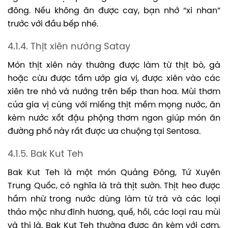
đông. Nếu không ăn được cay, bạn nhớ “xi nhan”
trước với đầu bếp nhé.
4.1.4. Thịt xiên nướng Satay
Món thịt xiên này thường được làm từ thịt bò, gà
hoặc cừu được tẩm ướp gia vị, được xiên vào các
xiên tre nhỏ và nướng trên bếp than hoa. Mùi thơm
của gia vị cùng với miếng thịt mềm mọng nước, ăn
kèm nước xốt đậu phộng thơm ngon giúp món ăn
đường phố này rất được ưa chuộng tại Sentosa.
4.1.5. Bak Kut Teh
Bak Kut Teh là một món Quảng Đông, Tứ Xuyên
Trung Quốc, có nghĩa là trà thịt sườn. Thịt heo được
hầm nhừ trong nước dùng làm từ trà và các loại
thảo mộc như đinh hương, quế, hồi, các loại rau mùi
và thì là. Bak Kut Teh thường được ăn kèm với cơm,