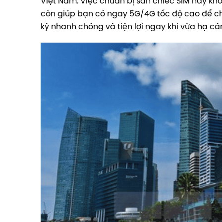
Việt Nam. Việc chuẩn bị sẵn chiếc SIM này khô
còn giúp bạn có ngay 5G/4G tốc độ cao để che
kỳ nhanh chóng và tiện lợi ngay khi vừa hạ cá