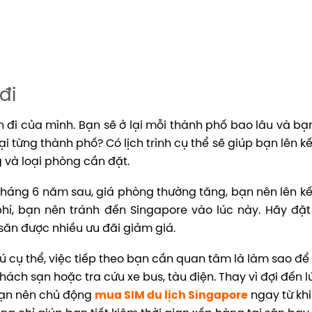
đi
ến đi của mình. Bạn sẽ ở lại mỗi thành phố bao lâu và b
 từng thành phố? Có lịch trình cụ thể sẽ giúp bạn lên k
g và loại phòng cần đặt.
 tháng 6 năm sau, giá phòng thường tăng, bạn nên lên k
hí, bạn nên tránh đến Singapore vào lúc này. Hãy đặ
 săn được nhiều ưu đãi giảm giá.
 trú cụ thể, việc tiếp theo bạn cần quan tâm là làm sao để 
hách sạn hoặc tra cứu xe bus, tàu điện. Thay vì đợi đến l
 bạn nên chủ động
mua SIM du lịch Singapore
ngay từ khi