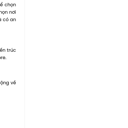
để chọn
họn nơi
à có an
ến trúc
re.
động về