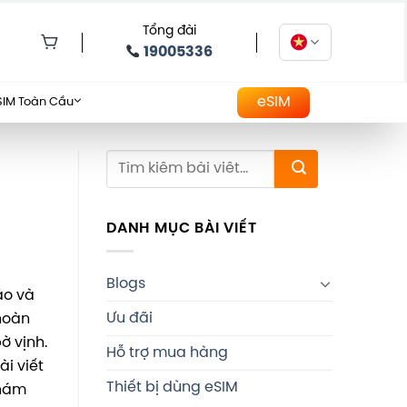
Tổng đài
19005336
eSIM
SIM Toàn Cầu
DANH MỤC BÀI VIẾT
Blogs
ảo và
Ưu đãi
hoàn
ờ vịnh.
Hỗ trợ mua hàng
i viết
Thiết bị dùng eSIM
khám