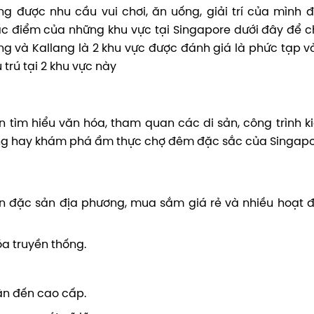
 được nhu cầu vui chơi, ăn uống, giải trí của mình 
c điểm của những khu vực tại Singapore dưới đây để c
ang và Kallang là 2 khu vực được đánh giá là phức tạp v
trú tại 2 khu vực này
tìm hiểu văn hóa, tham quan các di sản, công trình ki
g hay khám phá ẩm thực chợ đêm đặc sắc của Singapo
ăn đặc sản địa phương, mua sắm giá rẻ và nhiều hoạt 
a truyền thống.
ân đến cao cấp.