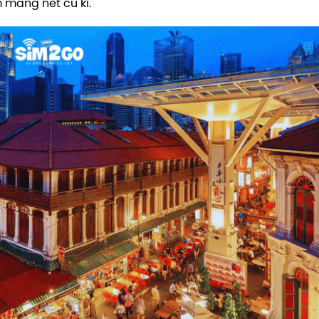
 mang nét cũ kĩ.