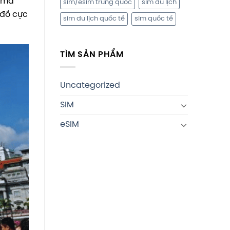
y mà
sim/esim trung quốc
sim du lịch
 đồ cực
sim du lịch quốc tế
sim quốc tế
TÌM SẢN PHẨM
Uncategorized
SIM
eSIM