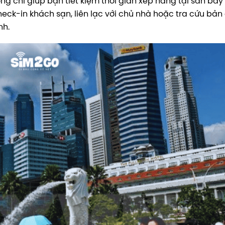
ng chỉ giúp bạn tiết kiệm thời gian xếp hàng tại sân ba
ck-in khách sạn, liên lạc với chủ nhà hoặc tra cứu bản
nh.