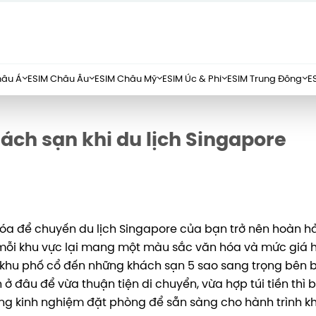
hâu Á
ESIM Châu Âu
ESIM Châu Mỹ
ESIM Úc & Phi
ESIM Trung Đông
E
ch sạn khi du lịch Singapore
khóa để chuyến du lịch Singapore của bạn trở nên hoàn h
 mỗi khu vực lại mang một màu sắc văn hóa và mức giá 
 khu phố cổ đến những khách sạn 5 sao sang trọng bên b
đâu để vừa thuận tiện di chuyển, vừa hợp túi tiền thì bà
ng kinh nghiệm đặt phòng để sẵn sàng cho hành trình 