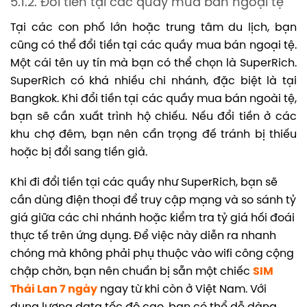
5.1.2. Đổi tiền tại các quầy mua bán ngoại tệ
Tại các con phố lớn hoặc trung tâm du lịch, bạn
cũng có thể đổi tiền tại các quầy mua bán ngoại tệ.
Một cái tên uy tín mà bạn có thể chọn là SuperRich.
SuperRich có khá nhiều chi nhánh, đặc biệt là tại
Bangkok. Khi đổi tiền tại các quầy mua bán ngoài tệ,
bạn sẽ cần xuất trình hộ chiếu.
Nếu đổi tiền ở các
khu chợ đêm, bạn nên cẩn trọng đế tránh bị thiếu
hoặc bị đổi sang tiền giả.
Khi đi đổi tiền tại các quầy như SuperRich, bạn sẽ
cần dùng điện thoại để truy cập mạng và so sánh tỷ
giá giữa các chi nhánh hoặc kiểm tra tỷ giá hối đoái
thực tế trên ứng dụng. Để việc này diễn ra nhanh
chóng mà không phải phụ thuộc vào wifi công cộng
chập chờn, bạn nên chuẩn bị sẵn một chiếc
SIM
Thái Lan 7 ngày
ngay từ khi còn ở Việt Nam. Với