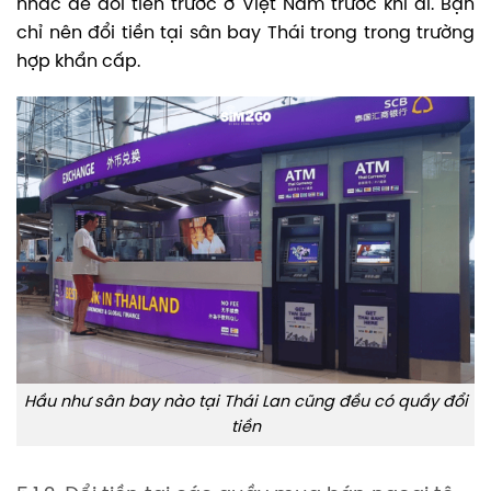
nhắc để đổi tiền trước ở Việt Nam trước khi đi. Bạn
chỉ nên đổi tiền tại sân bay Thái trong trong trường
hợp khẩn cấp.
Hầu như sân bay nào tại Thái Lan cũng đều có quầy đổi
tiền