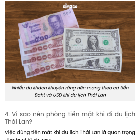
Nhiều du khách khuyên rằng nên mang theo cả tiền
Baht và USD khi du lịch Thái Lan
4. Vì sao nên phòng tiền mặt khi đi du lịch
Thái Lan?
Việc dùng tiền mặt khi du lịch Thái Lan là quan trọng