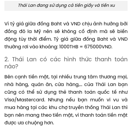
Thái Lan đang sử dụng cả tiền giấy và tiền xu
Vì tỷ giá giữa đồng Baht và VND chịu ảnh hưởng bởi
đồng đô la Mỹ nên sẽ không cố định mà sẽ biến
động tùy thời điểm. Tỷ giá giữa đồng Baht và VND
thường rơi vào khoảng: 1000THB = 675000VND.
2. Thái Lan có các hình thức thanh toán
nào?
Bên cạnh tiền mặt, tại nhiều trung tâm thương mại,
nhà hàng, quán ăn, cửa hàng,… của Thái Lan bạn
cũng có thể sử dụng thẻ thanh toán quốc tế như
Visa/Mastercard. Nhưng nếu bạn muốn vi vu và
mua hàng tại các khu chợ truyền thống Thái Lan thì
bạn nên mang theo tiền mặt, vì thanh toán tiền mặt
được ưa chuộng hơn.