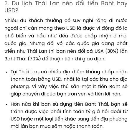
3. Du lịch Thái Lan nên đổi tiền Baht hay
USD?
Nhiều du khách thường có suy nghĩ rằng đi nước
ngoài chỉ cần mang theo USD là được vì đồng đô la
phổ biến và hầu như đều được chấp nhận ở mọi
quốc gia. Nhưng đối với các quốc gia đang phát
triển như Thái Lan thì bạn nên đổi cả USA (30%) lẫn
Baht Thái (70%) để thuận tiện khi giao dịch:
Tại Thái Lan, có nhiều địa điểm không chấp nhận
thanh toán bằng USD, nhất là tại các khu chợ địa
phương. Vì vậy việc thủ sẵn một ít tiền Baht sẽ
giúp chuyến đi của bạn trọn vẹn và tiện lợi hơn.
Hơn nữa khi bạn sử dụng tiền Baht Thái, bạn sẽ
tránh được việc phải tính toán tỷ giá hối đoái từ
USD hoặc một loại tiền khác sang tiền địa phương
mỗi lần bạn mua sắm hoặc thanh toán.