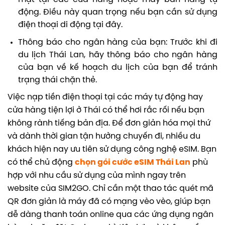
động. Điều này quan trọng nếu bạn cần sử dụng
điện thoại di động tại đây.
Thông báo cho ngân hàng của bạn: Trước khi đi
du lịch Thái Lan, hãy thông báo cho ngân hàng
của bạn về kế hoạch du lịch của bạn để tránh
trạng thái chặn thẻ.
Việc nạp tiền điện thoại tại các máy tự động hay
cửa hàng tiện lợi ở Thái có thể hơi rắc rối nếu bạn
không rành tiếng bản địa. Để đơn giản hóa mọi thứ
và dành thời gian tận hưởng chuyến đi, nhiều du
khách hiện nay ưu tiên sử dụng công nghệ eSIM. Bạn
có thể chủ động
chọn gói cước eSIM Thái Lan
phù
hợp với nhu cầu sử dụng của mình ngay trên
website của SIM2GO. Chỉ cần một thao tác quét mã
QR đơn giản là máy đã có mạng vèo vèo, giúp bạn
dễ dàng thanh toán online qua các ứng dụng ngân