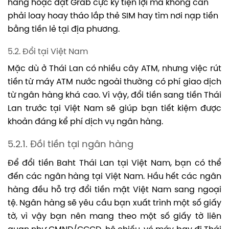
hàng hoặc đặt Grab cực kỳ tiện lợi mà không cần
phải loay hoay tháo lắp thẻ SIM hay tìm nơi nạp tiền
bằng tiền lẻ tại địa phương.
5.2. Đổi tại Việt Nam
Mặc dù ở Thái Lan có nhiều cây ATM, nhưng việc rút
tiền từ máy ATM nước ngoài thường có phí giao dịch
từ ngân hàng khá cao. Vì vậy, đổi tiền sang tiền Thái
Lan trước tại Việt Nam sẽ giúp bạn tiết kiệm được
khoản đáng kể phí dịch vụ ngân hàng.
5.2.1. Đồi tiền tại ngân hàng
Để đổi tiền Baht Thái Lan tại Việt Nam, bạn có thể
đến các ngân hàng tại Việt Nam. Hầu hết các ngân
hàng đều hỗ trợ đổi tiền mặt Việt Nam sang ngoại
tệ. Ngân hàng sẽ yêu cầu bạn xuất trình một số giấy
tờ, vì vậy bạn nên mang theo một số giấy tờ liên