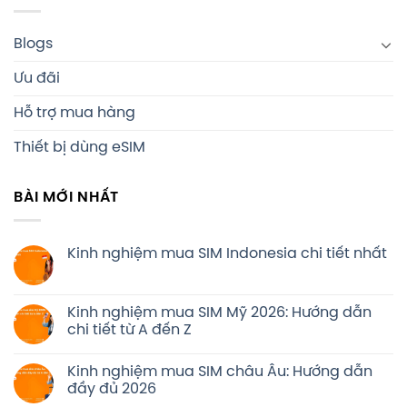
Blogs
Ưu đãi
Hỗ trợ mua hàng
Thiết bị dùng eSIM
BÀI MỚI NHẤT
Kinh nghiệm mua SIM Indonesia chi tiết nhất
Kinh nghiệm mua SIM Mỹ 2026: Hướng dẫn
chi tiết từ A đến Z
Kinh nghiệm mua SIM châu Âu: Hướng dẫn
đầy đủ 2026