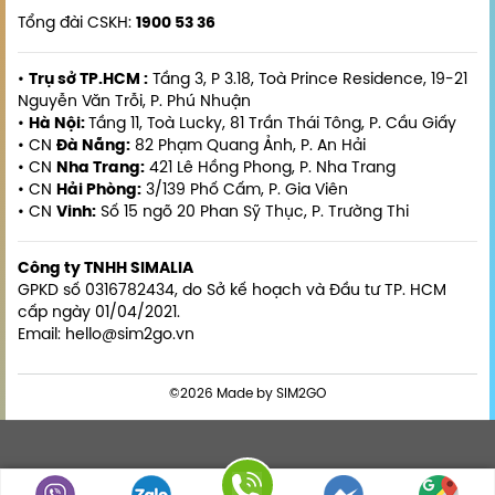
Tổng đài CSKH:
1900 53 36
•
Trụ sở TP.HCM :
Tầng 3, P 3.18, Toà Prince Residence, 19-21
Nguyễn Văn Trỗi, P. Phú Nhuận
•
Hà Nội:
Tầng 11, Toà Lucky, 81 Trần Thái Tông, P. Cầu Giấy
• CN
Đà Nẵng:
82 Phạm Quang Ảnh, P. An Hải
• CN
Nha Trang:
421 Lê Hồng Phong, P. Nha Trang
• CN
Hải Phòng:
3/139 Phố Cấm, P. Gia Viên
• CN
Vinh:
Số 15 ngõ 20 Phan Sỹ Thục, P. Trường Thi
Công ty TNHH SIMALIA
GPKD số 0316782434, do Sở kế hoạch và Đầu tư TP. HCM
cấp ngày 01/04/2021.
Email: hello@sim2go.vn
©2026 Made by SIM2GO