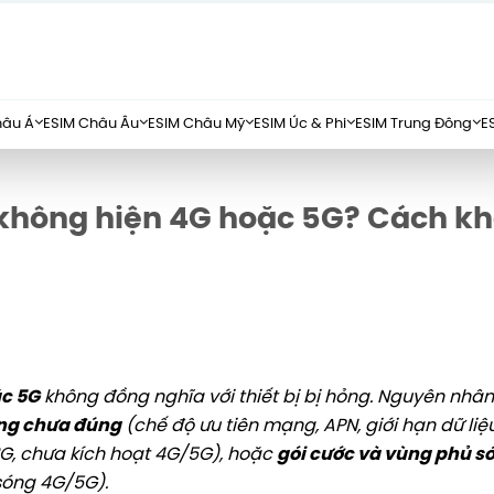
hâu Á
ESIM Châu Âu
ESIM Châu Mỹ
ESIM Úc & Phi
ESIM Trung Đông
E
 không hiện 4G hoặc 5G? Cách k
ặc 5G
không đồng nghĩa với thiết bị bị hỏng. Nguyên nhân
ng chưa đúng
(chế độ ưu tiên mạng, APN, giới hạn dữ liệ
3G, chưa kích hoạt 4G/5G), hoặc
gói cước và vùng phủ s
sóng 4G/5G).