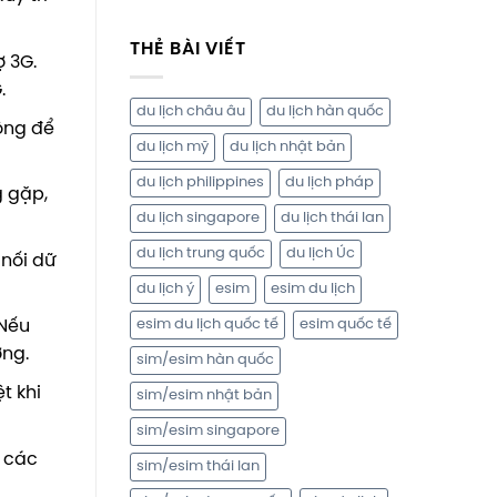
THẺ BÀI VIẾT
ợ 3G.
G.
du lịch châu âu
du lịch hàn quốc
ông để
du lịch mỹ
du lịch nhật bản
du lịch philippines
du lịch pháp
g gặp,
du lịch singapore
du lịch thái lan
du lịch trung quốc
du lịch Úc
nối dữ
du lịch ý
esim
esim du lịch
esim du lịch quốc tế
esim quốc tế
 Nếu
ờng.
sim/esim hàn quốc
t khi
sim/esim nhật bản
sim/esim singapore
t các
sim/esim thái lan