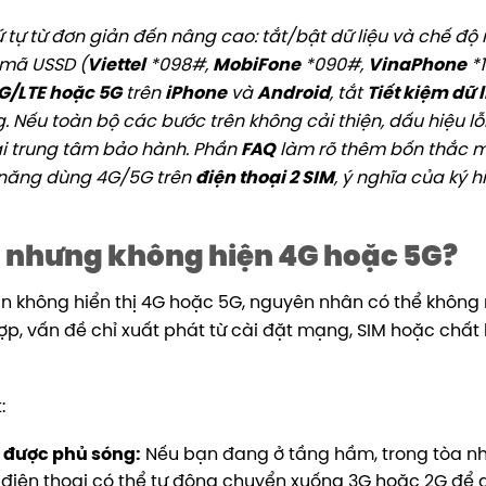
 tự từ đơn giản đến nâng cao: tắt/bật dữ liệu và chế độ
 mã USSD (
Viettel
*098#,
MobiFone
*090#,
VinaPhone
*1
G/LTE hoặc 5G
trên
iPhone
và
Android
, tắt
Tiết kiệm dữ 
. Nếu toàn bộ các bước trên không cải thiện, dấu hiệu lỗ
i trung tâm bảo hành. Phần
FAQ
làm rõ thêm bốn thắc 
 năng dùng 4G/5G trên
điện thoại 2 SIM
, ý nghĩa của ký 
ộng nhưng không hiện 4G hoặc 5G?
vẫn không hiển thị 4G hoặc 5G, nguyên nhân có thể không
g hợp, vấn đề chỉ xuất phát từ cài đặt mạng, SIM hoặc chất
:
 được phủ sóng:
Nếu bạn đang ở tầng hầm, trong tòa n
điện thoại có thể tự động chuyển xuống 3G hoặc 2G để d