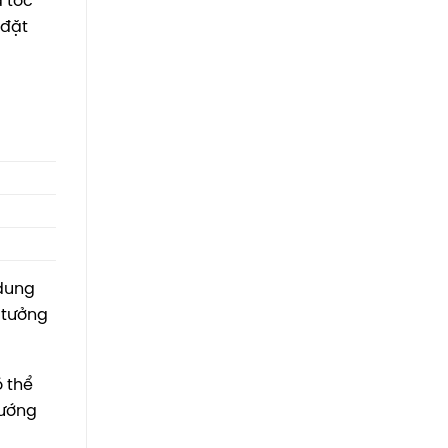
a tốc
 đặt
 dung
 tưởng
ó thể
ướng