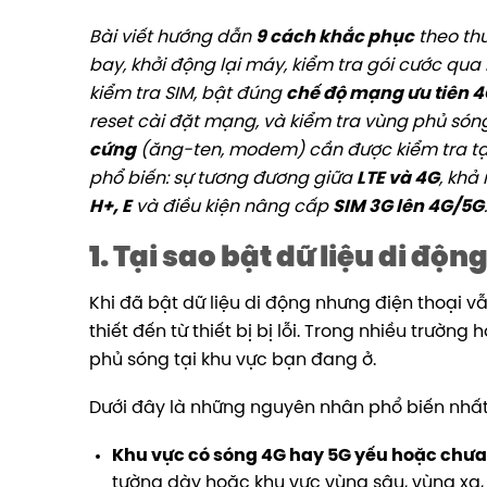
Bài viết hướng dẫn
9 cách khắc phục
theo thứ
bay, khởi động lại máy, kiểm tra gói cước qua
kiểm tra SIM, bật đúng
chế độ mạng ưu tiên 4
reset cài đặt mạng, và kiểm tra vùng phủ sóng
cứng
(ăng-ten, modem) cần được kiểm tra tạ
phổ biến: sự tương đương giữa
LTE và 4G
, khả
H+, E
và điều kiện nâng cấp
SIM 3G lên 4G/5G
.
1. Tại sao bật dữ liệu di đ
Khi đã bật dữ liệu di động nhưng điện thoại 
thiết đến từ thiết bị bị lỗi. Trong nhiều trườn
phủ sóng tại khu vực bạn đang ở.
Dưới đây là những nguyên nhân phổ biến nhất
Khu vực có sóng 4G hay 5G yếu hoặc chưa
tường dày hoặc khu vực vùng sâu, vùng xa, 