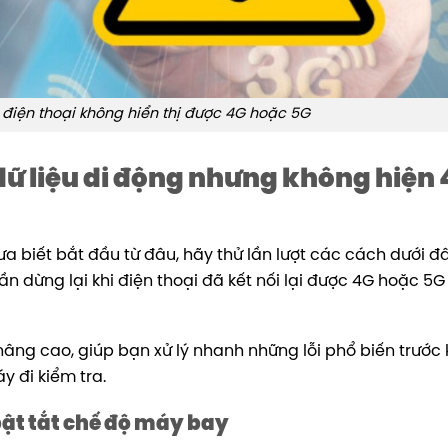
 điện thoại không hiển thị được 4G hoặc 5G
 dữ liệu di động nhưng không hiện
biết bắt đầu từ đâu, hãy thử lần lượt các cách dưới đ
n dừng lại khi điện thoại đã kết nối lại được 4G hoặc 5G
âng cao, giúp bạn xử lý nhanh những lỗi phổ biến trước 
y đi kiểm tra.
à bật tắt chế độ máy bay