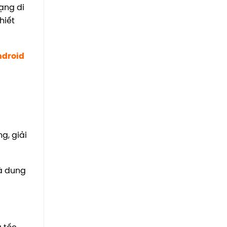
mạng di
hiết
ndroid
g, giải
và dung