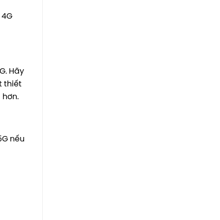
ị 4G
3G. Hãy
 thiết
 hơn.
 5G nếu