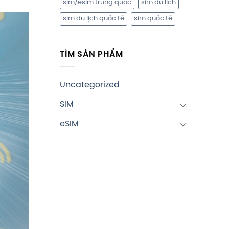
sim/esim trung quốc
sim du lịch
sim du lịch quốc tế
sim quốc tế
TÌM SẢN PHẨM
Uncategorized
SIM
eSIM