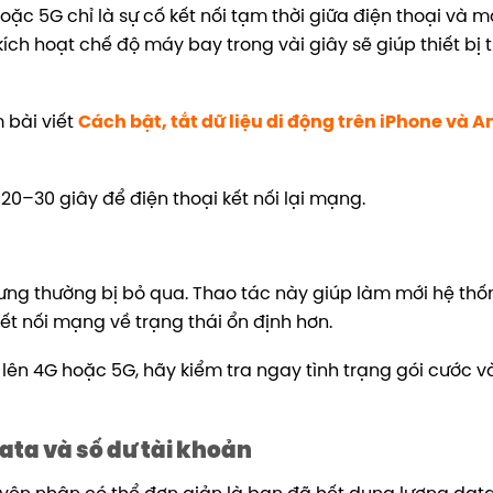
hoặc 5G chỉ là sự cố kết nối tạm thời giữa điện thoại và 
 kích hoạt chế độ máy bay trong vài giây sẽ giúp thiết bị t
 bài viết
Cách bật, tắt dữ liệu di động trên iPhone và A
 20–30 giây để điện thoại kết nối lại mạng.
ưng thường bị bỏ qua. Thao tác này giúp làm mới hệ thốn
kết nối mạng về trạng thái ổn định hơn.
a lên 4G hoặc 5G, hãy kiểm tra ngay tình trạng gói cước 
data và số dư tài khoản