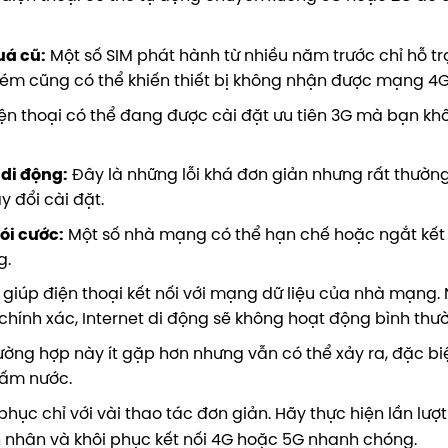
uá cũ:
Một số SIM phát hành từ nhiều năm trước chỉ hỗ tr
 kém cũng có thể khiến thiết bị không nhận được mạng 4
ện thoại có thể đang được cài đặt ưu tiên 3G mà bạn kh
 di động:
Đây là những lỗi khá đơn giản nhưng rất thườn
y đổi cài đặt.
ói cước:
Một số nhà mạng có thể hạn chế hoặc ngắt kết 
g.
 giúp điện thoại kết nối với mạng dữ liệu của nhà mạng.
 chính xác, Internet di động sẽ không hoạt động bình thư
ờng hợp này ít gặp hơn nhưng vẫn có thể xảy ra, đặc biệ
gấm nước.
hục chỉ với vài thao tác đơn giản. Hãy thực hiện lần lượ
 nhân và khôi phục kết nối 4G hoặc 5G nhanh chóng.