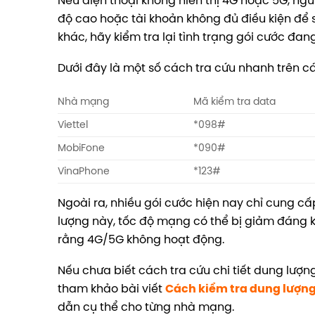
Nếu điện thoại không hiển thị 4G hoặc 5G, ng
độ cao hoặc tài khoản không đủ điều kiện để sử
khác, hãy kiểm tra lại tình trạng gói cước đan
Dưới đây là một số cách tra cứu nhanh trên 
Nhà mạng
Mã kiểm tra data
Viettel
*098#
MobiFone
*090#
VinaPhone
*123#
Ngoài ra, nhiều gói cước hiện nay chỉ cung c
lượng này, tốc độ mạng có thể bị giảm đáng 
rằng 4G/5G không hoạt động.
Nếu chưa biết cách tra cứu chi tiết dung lượn
tham khảo bài viết
Cách kiểm tra dung lượng
dẫn cụ thể cho từng nhà mạng.