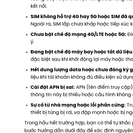
kết nối.
SIM không hỗ trợ 4G hay 5G hoặc SIM đã q
Ngoài ra, SIM lắp chưa khớp hoặc tiếp xúc
Chưa bật chế độ mạng 4G/LTE hoặc 5G:
Đi
ý.
Đang bật chế độ máy bay hoặc tắt dữ liệu
đặc biệt sau khi khởi động lại máy hoặc tha
Hết dung lượng data hoặc chưa đăng ký g
liệu khi tài khoản không đủ điều kiện sử dụn
Cài đặt APN bị sai:
APN (tên điểm truy cập)
thông tin này bị thiếu hoặc cấu hình không
Sự cố từ nhà mạng hoặc lỗi phần cứng:
Trư
thiết bị từng bị rơi, va đập mạnh hoặc bị n
Trong hầu hết trường hợp, bạn có thể tự khắc p
bước hướng dẫn dưới đây để xác định nguyên