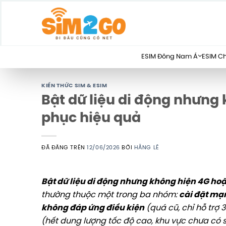
Chuyển
đến
nội
dung
ESIM Đông Nam Á
ESIM C
KIẾN THỨC SIM & ESIM
Bật dữ liệu di động nhưng
phục hiệu quả
ĐÃ ĐĂNG TRÊN
12/06/2026
BỞI
HẰNG LÊ
Bật dữ liệu di động nhưng không hiện 4G ho
thường thuộc một trong ba nhóm:
cài đặt mạ
không đáp ứng điều kiện
(quá cũ, chỉ hỗ trợ 
(hết dung lượng tốc độ cao, khu vực chưa có 