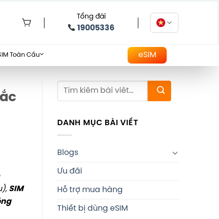
Tổng đài
19005336
eSIM
SIM Toàn Cầu
hắc
DANH MỤC BÀI VIẾT
Blogs
Ưu đãi
u),
SIM
Hỗ trợ mua hàng
óng
Thiết bị dùng eSIM