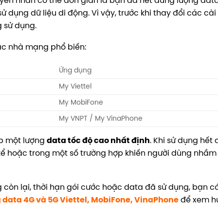
uyên nhân có thể đơn giản là bạn đã hết dung lượng dat
 dụng dữ liệu di động. Vì vậy, trước khi thay đổi các cài
g sử dụng.
các nhà mạng phổ biến:
Ứng dụng
My Viettel
My MobiFone
My VNPT / My VinaPhone
ấp một lượng
data tốc độ cao nhất định
. Khi sử dụng hết
kể hoặc trong một số trường hợp khiến người dùng nhầm
g còn lại, thời hạn gói cước hoặc data đã sử dụng, bạn c
 data 4G và 5G Viettel, MobiFone, VinaPhone
để xem h