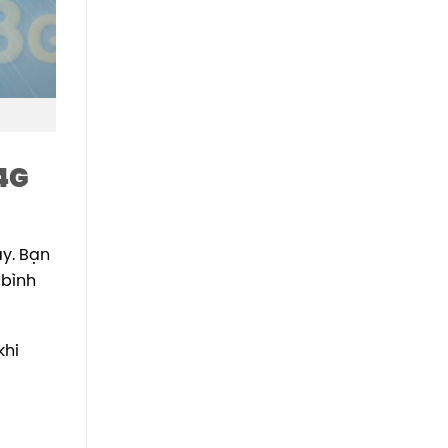
 4G
ây. Bạn
 bình
khi