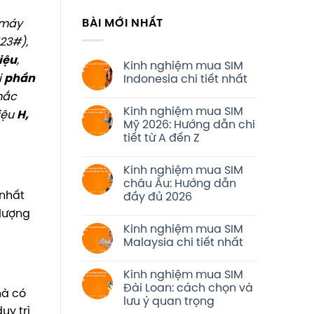
BÀI MỚI NHẤT
 máy
23#),
liệu
,
Kinh nghiệm mua SIM
i
phần
Indonesia chi tiết nhất
mắc
Kinh nghiệm mua SIM
hiệu
H,
Mỹ 2026: Hướng dẫn chi
tiết từ A đến Z
Kinh nghiệm mua SIM
châu Âu: Hướng dẫn
 nhất
đầy đủ 2026
 lượng
Kinh nghiệm mua SIM
Malaysia chi tiết nhất
Kinh nghiệm mua SIM
Đài Loan: cách chọn và
hà có
lưu ý quan trọng
uy trì