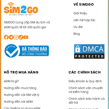
VỀ SIM2GO
Giới thiệu
Liên hệ hợp tác
SIM2GO cung cấp SIM du lịch và
Ưu đãi
eSIM quốc tế tới 200 quốc gia
Blog
HỖ TRỢ MUA HÀNG
CÁC CHÍNH SÁCH
eSIM là gì?
Điều khoản & Quy định
Hướng dẫn mua hàng
Chính sách vận chuyển
và kiểm hàng
Hướng dẫn cài SIM vật lý
Chính sách bảo hành và
Hướng dẫn cài eSIM
đổi trả
Các thiết bị sử dụng eSIM