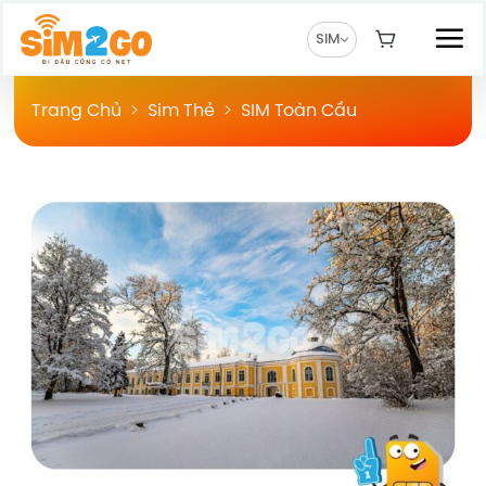
Chuyển
đến
SIM
nội
dung
Trang Chủ
>
Sim Thẻ
>
SIM Toàn Cầu