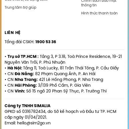
Chính sách bảo mật
thông tin
Trung tâm trợ giúp
Hình thức thanh toán
LIÊN HỆ
Tổng đài CSKH:
1900 53 36
•
Trụ sở TP.HCM :
Tầng 3, P 3.18, Toà Prince Residence, 19-21
Nguyễn Văn Trỗi, P. Phú Nhuận
•
Hà Nội:
Tầng 11, Toà Lucky, 81 Trần Thái Tông, P. Cầu Giấy
• CN
Đà Nẵng:
82 Phạm Quang Ảnh, P. An Hải
• CN
Nha Trang:
421 Lê Hồng Phong, P. Nha Trang
• CN
Hải Phòng:
3/139 Phố Cấm, P. Gia Viên
• CN
Vinh:
Số 15 ngõ 20 Phan Sỹ Thục, P. Trường Thi
Công ty TNHH SIMALIA
GPKD số 0316782434, do Sở kế hoạch và Đầu tư TP. HCM
cấp ngày 01/04/2021.
Email: hello@sim2go.vn