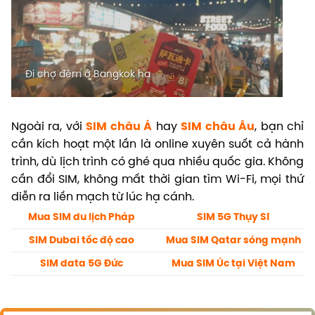
Đi chợ đêm ở Bangkok ha
Ngoài ra, với
SIM châu Á
hay
SIM châu Âu
, bạn chỉ
cần kích hoạt một lần là online xuyên suốt cả hành
trình, dù lịch trình có ghé qua nhiều quốc gia. Không
cần đổi SIM, không mất thời gian tìm Wi-Fi, mọi thứ
diễn ra liền mạch từ lúc hạ cánh.
Mua SIM du lịch Pháp
SIM 5G Thụy Sĩ
SIM Dubai tốc độ cao
Mua SIM Qatar sóng mạnh
SIM data 5G Đức
Mua SIM Úc tại Việt Nam