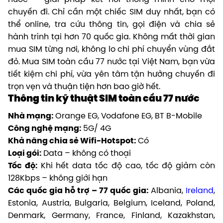
chuyến đi. Chỉ cần một chiếc SIM duy nhất, bạn có
thể online, tra cứu thông tin, gọi điện và chia sẻ
hành trình tại hơn 70 quốc gia. Không mất thời gian
mua SIM từng nơi, không lo chi phí chuyển vùng đắt
đỏ. Mua SIM toàn cầu 77 nước tại Việt Nam, bạn vừa
tiết kiệm chi phí, vừa yên tâm tận hưởng chuyến đi
trọn vẹn và thuận tiện hơn bao giờ hết.
Thông tin kỹ thuật SIM toàn cầu 77 nước
Nhà mạng:
Orange EG, Vodafone EG, BT B-Mobile
Công nghệ mạng:
5G/ 4G
Khả năng chia sẻ Wifi-Hotspot:
Có
Loại gói:
Data – không có thoại
Tốc độ:
Khi hết data tốc độ cao, tốc độ giảm còn
128Kbps – không giới hạn
Các quốc gia hỗ trợ –
77 quốc gia:
Albania,
Ireland
,
Estonia, Austria, Bulgaria, Belgium, Iceland, Poland,
Denmark, Germany, France, Finland, Kazakhstan,