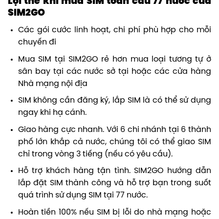
Lợi thế khi mua SIM
toàn cầu 77 nước
của
SIM2GO
Các gói cước linh hoạt, chi phí phù hợp cho mỗi
chuyến đi
Mua SIM tại SIM2GO rẻ hơn mua loại tương tự ở
sân bay tại các nước sở tại hoặc các cửa hàng
Nhà mạng nội địa
SIM không cần đăng ký, lắp SIM là có thể sử dụng
ngay khi hạ cánh.
Giao hàng cực nhanh. Với 6 chi nhánh tại 6 thành
phố lớn khắp cả nước, chúng tôi có thể giao SIM
chỉ trong vòng 3 tiếng (nếu có yêu cầu).
Hỗ trợ khách hàng
tận tình
. SIM2GO hướng dẫn
lắp đặt SIM thành công và hỗ trợ bạn trong suốt
quá trình sử dụng SIM tại 77 nước.
Hoàn tiền 100% nếu SIM bị lỗi do nhà mạng hoặc