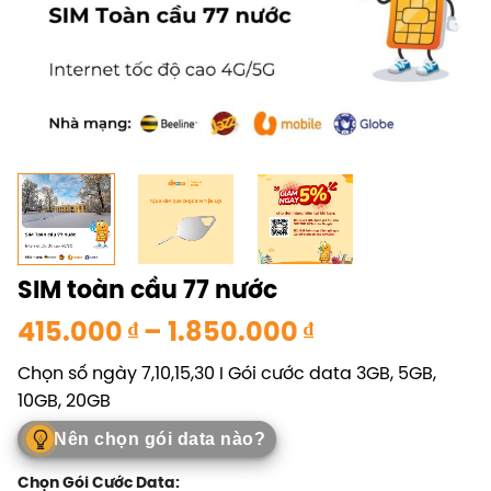
SIM toàn cầu 77 nước
Khoảng
415.000
₫
–
1.850.000
₫
giá:
Chọn số ngày 7,10,15,30 I Gói cước data 3GB, 5GB,
từ
10GB, 20GB
415.000 ₫
đến
Nên chọn gói data nào?
1.850.000 ₫
Chọn Gói Cước Data: