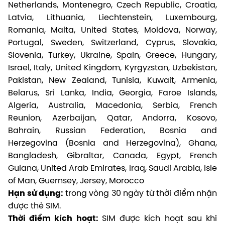
Netherlands, Montenegro, Czech Republic, Croatia,
Latvia, Lithuania, Liechtenstein, Luxembourg,
Romania, Malta, United States, Moldova, Norway,
Portugal, Sweden, Switzerland, Cyprus, Slovakia,
Slovenia, Turkey, Ukraine, Spain, Greece, Hungary,
Israel, Italy, United Kingdom, Kyrgyzstan, Uzbekistan,
Pakistan, New Zealand, Tunisia, Kuwait, Armenia,
Belarus, Sri Lanka, India, Georgia, Faroe Islands,
Algeria, Australia, Macedonia, Serbia, French
Reunion, Azerbaijan, Qatar, Andorra, Kosovo,
Bahrain, Russian Federation, Bosnia and
Herzegovina (Bosnia and Herzegovina), Ghana,
Bangladesh, Gibraltar, Canada, Egypt, French
Guiana, United Arab Emirates, Iraq, Saudi Arabia, Isle
of Man, Guernsey, Jersey, Morocco
Hạn sử dụng:
trong vòng 30 ngày từ thời điểm nhận
được thẻ SIM.
Thời điểm kích hoạt:
SIM được kích hoạt sau khi