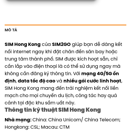
MÔ TẢ
SIM Hong Kong
của
SIM2GO
giúp bạn dễ dàng kết
nối internet ngay khi đặt chân đến sân bay hoặc
trung tâm thành phố. SIM được kích hoạt sẵn, chỉ
cần lắp vào điện thoại là có thể sử dụng ngay mà
không cần đăng ký thông tin. Với
mạng 4G/5G ổn
định
,
data tốc độ cao
và
nhiều gói cước linh hoạt
,
SIM Hong Kong mang đến trải nghiệm kết nối liền
mạch cho mọi chuyến du lịch, công tác hay quá
cảnh tại đặc khu sầm uất này.
Thông tin kỹ thuật SIM Hong Kong
Nhà mạng:
China: China Unicom/ China Telecom;
Hongkong: CSL; Macau: CTM