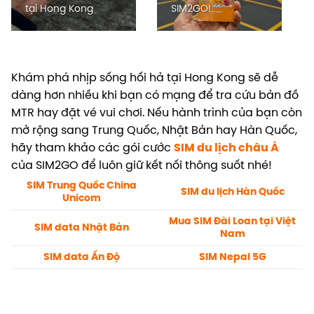
tại Hong Kong
SIM2GO!
Khám phá nhịp sống hối hả tại Hong Kong sẽ dễ
dàng hơn nhiều khi bạn có mạng để tra cứu bản đồ
MTR hay đặt vé vui chơi. Nếu hành trình của bạn còn
mở rộng sang Trung Quốc, Nhật Bản hay Hàn Quốc,
hãy tham khảo các gói cước
SIM du lịch châu Á
của SIM2GO để luôn giữ kết nối thông suốt nhé!
SIM Trung Quốc China
SIM du lịch Hàn Quốc
Unicom
Mua SIM Đài Loan tại Việt
SIM data Nhật Bản
Nam
SIM data Ấn Độ
SIM Nepal 5G