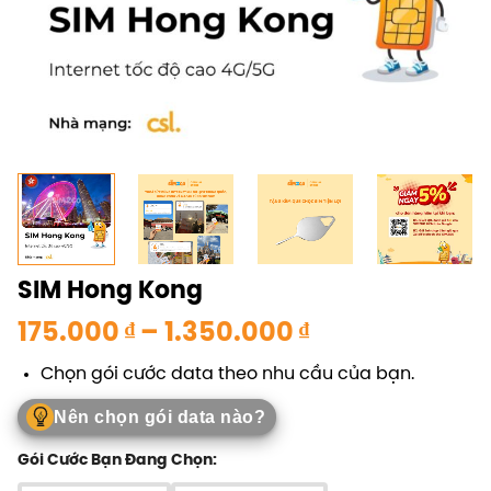
SIM Hong Kong
Khoảng
175.000
₫
–
1.350.000
₫
giá:
Chọn gói cước data theo nhu cầu của bạn.
từ
175.000 ₫
Nên chọn gói data nào?
đến
1.350.000 ₫
Gói Cước Bạn Đang Chọn: