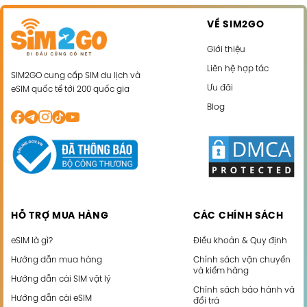
VỀ SIM2GO
Giới thiệu
Liên hệ hợp tác
SIM2GO cung cấp SIM du lịch và
Ưu đãi
eSIM quốc tế tới 200 quốc gia
Blog
HỖ TRỢ MUA HÀNG
CÁC CHÍNH SÁCH
eSIM là gì?
Điều khoản & Quy định
Hướng dẫn mua hàng
Chính sách vận chuyển
và kiểm hàng
Hướng dẫn cài SIM vật lý
Chính sách bảo hành và
Hướng dẫn cài eSIM
đổi trả