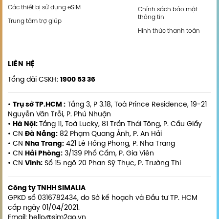
Các thiết bị sử dụng eSIM
Chính sách bảo mật
thông tin
Trung tâm trợ giúp
Hình thức thanh toán
LIÊN HỆ
Tổng đài CSKH:
1900 53 36
•
Trụ sở TP.HCM :
Tầng 3, P 3.18, Toà Prince Residence, 19-21
Nguyễn Văn Trỗi, P. Phú Nhuận
•
Hà Nội:
Tầng 11, Toà Lucky, 81 Trần Thái Tông, P. Cầu Giấy
• CN
Đà Nẵng:
82 Phạm Quang Ảnh, P. An Hải
• CN
Nha Trang:
421 Lê Hồng Phong, P. Nha Trang
• CN
Hải Phòng:
3/139 Phố Cấm, P. Gia Viên
• CN
Vinh:
Số 15 ngõ 20 Phan Sỹ Thục, P. Trường Thi
Công ty TNHH SIMALIA
GPKD số 0316782434, do Sở kế hoạch và Đầu tư TP. HCM
cấp ngày 01/04/2021.
Email: hello@sim2go.vn