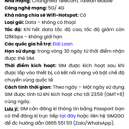
Nhà mạng:
Chunghwa Telecom, Taiwan Mobile
Công nghệ mạng:
5G/ 4G
Khả năng chia sẻ Wifi-Hotspot:
Có
Loại gói:
Data – không có thoại
Tốc độ:
Khi hết data tốc độ cao, tốc độ giảm còn
128Kbps – không giới hạn
Các quốc gia hỗ trợ:
Đài Loan
Hạn sử dụng:
trong vòng 30 ngày từ thời điểm nhận
được thẻ SIM.
Thời điểm kích hoạt:
SIM được kích hoạt sau khi
được lắp vào thiết bị, có kết nối mạng và bật chế độ
chuyển vùng quốc tế
Cách tính thời gian:
Theo ngày – Một ngày sử dụng
SIM được tính từ khi kích hoạt cho tới 23:59 (GMT+8)
cùng ngày.
Lưu ý:
SIM cần đăng kí thông tin bằng Passport bạn
có thể đăng kí trực tiếp
tại đây
hoặc liên hệ SIM2GO
để đc hướng dẫn 0865 551 511 (Zalo/WhatsApp).