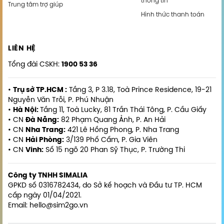
thông tin
Trung tâm trợ giúp
Hình thức thanh toán
LIÊN HỆ
Tổng đài CSKH:
1900 53 36
•
Trụ sở TP.HCM :
Tầng 3, P 3.18, Toà Prince Residence, 19-21
Nguyễn Văn Trỗi, P. Phú Nhuận
•
Hà Nội:
Tầng 11, Toà Lucky, 81 Trần Thái Tông, P. Cầu Giấy
• CN
Đà Nẵng:
82 Phạm Quang Ảnh, P. An Hải
• CN
Nha Trang:
421 Lê Hồng Phong, P. Nha Trang
• CN
Hải Phòng:
3/139 Phố Cấm, P. Gia Viên
• CN
Vinh:
Số 15 ngõ 20 Phan Sỹ Thục, P. Trường Thi
Công ty TNHH SIMALIA
GPKD số 0316782434, do Sở kế hoạch và Đầu tư TP. HCM
cấp ngày 01/04/2021.
Email: hello@sim2go.vn