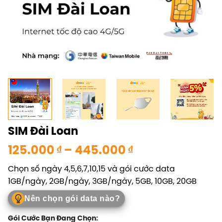
SIM Đài Loan
Khoảng
125.000
₫
–
445.000
₫
giá:
Chọn số ngày 4,5,6,7,10,15 và gói cước data
từ
1GB/ngày, 2GB/ngày, 3GB/ngày, 5GB, 10GB, 20GB
125.000 ₫
đến
Nên chọn gói data nào?
445.000 ₫
Gói Cước Bạn Đang Chọn: