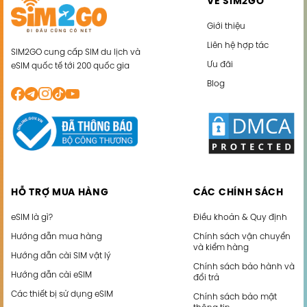
VỀ SIM2GO
Giới thiệu
Liên hệ hợp tác
SIM2GO cung cấp SIM du lịch và
Ưu đãi
eSIM quốc tế tới 200 quốc gia
Blog
HỖ TRỢ MUA HÀNG
CÁC CHÍNH SÁCH
eSIM là gì?
Điều khoản & Quy định
Hướng dẫn mua hàng
Chính sách vận chuyển
và kiểm hàng
Hướng dẫn cài SIM vật lý
Chính sách bảo hành và
Hướng dẫn cài eSIM
đổi trả
Các thiết bị sử dụng eSIM
Chính sách bảo mật