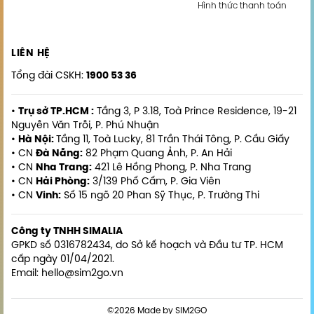
Hình thức thanh toán
LIÊN HỆ
Tổng đài CSKH:
1900 53 36
•
Trụ sở TP.HCM :
Tầng 3, P 3.18, Toà Prince Residence, 19-21
Nguyễn Văn Trỗi, P. Phú Nhuận
•
Hà Nội:
Tầng 11, Toà Lucky, 81 Trần Thái Tông, P. Cầu Giấy
• CN
Đà Nẵng:
82 Phạm Quang Ảnh, P. An Hải
• CN
Nha Trang:
421 Lê Hồng Phong, P. Nha Trang
• CN
Hải Phòng:
3/139 Phố Cấm, P. Gia Viên
• CN
Vinh:
Số 15 ngõ 20 Phan Sỹ Thục, P. Trường Thi
Công ty TNHH SIMALIA
GPKD số 0316782434, do Sở kế hoạch và Đầu tư TP. HCM
cấp ngày 01/04/2021.
Email: hello@sim2go.vn
©2026 Made by SIM2GO