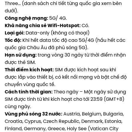
Three… (danh sách chi tiết từng quốc gia xem bên
dưới).
Công nghệ mạng:
5G/ 4G.
Khả năng chia sẻ Wifi-Hotspot:
Có.
Loại gói:
Data-only (không có thoại)
Tốc độ:
Khi hết data tốc độ cao 5G/4G (hầu hết các
quốc gia Châu Âu đã phủ sóng 5G).
Hạn sử dụng:
trong vòng 30 ngày từ thời điểm nhận
được thẻ SIM.
Thời điểm kích hoạt:
SIM
được kích hoạt sau khi
được lắp vào thiết bị, có kết nối mạng và bật chế độ
chuyển vùng quốc tế.
Cách tính thời gian:
Theo ngày – Một ngày sử dụng
SIM được tính từ khi kích hoạt cho tới
23:59 (GMT+8)
cùng ngày.
Vùng phủ sóng 32 nước:
Austria, Belgium, Bulgaria,
Croatia, Cyprus, Czech Republic, Denmark, Estonia,
Finland, Germany, Greece, Holy See (Vatican City