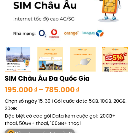
SIM Châu Âu Đa Quốc Gia
Khoảng
195.000
₫
–
785.000
₫
giá:
Chọn số ngày 15, 30 I Gói cước data 5GB, 10GB, 20GB,
từ
30GB
195.000 ₫
Đặc biệt có các gói Data kèm cuộc gọi: 20GB+
đến
thoại, 50GB+ thoại, 100GB+ thoại
785.000 ₫