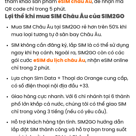
tham khảo sản phẩm
eSIM châu Âu
, để nhận mã
QR code chỉ trong 5 phút.
Lợi thế khi mua SIM Châu Âu của SIM2GO
Mua SIM Châu Âu tại SIM2GO rẻ hơn trên 50% khi
mua loại tương tự ở sân bay Châu Âu.
SIM không cần đăng ký, lắp SIM là có thể sử dụng
ngay khi hạ cánh. Ngoài ra, SIM2GO còn có các
gói cước
eSIM du lịch châu Âu
, nhận eSIM online
chỉ trong 2 phút.
Lựa chọn Sim Data + Thoại do Orange cung cấp,
có số điện thoại nội địa đầu +33.
Giao hàng cực nhanh. Với 6 chi nhánh tại 6 thành
phố lớn khắp cả nước, chúng tôi có thể giao SIM
chỉ trong vòng 3 tiếng (nếu có yêu cầu).
Hỗ trợ khách hàng tận tình. SIM2GO hướng dẫn
lắp đặt SIM thành công và hỗ trợ bạn trong suốt