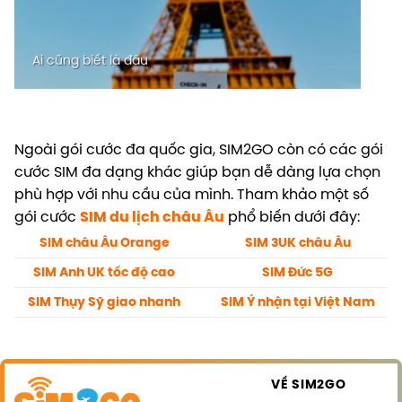
Ai cũng biết là đâu
Ngoài gói cước đa quốc gia, SIM2GO còn có các gói
cước SIM đa dạng khác giúp bạn dễ dàng lựa chọn
phù hợp với nhu cầu của mình. Tham khảo một số
gói cước
SIM du lịch châu Âu
phổ biến dưới đây:
SIM châu Âu Orange
SIM 3UK châu Âu
SIM Anh UK tốc độ cao
SIM Đức 5G
SIM Thụy Sỹ giao nhanh
SIM Ý nhận tại Việt Nam
VỀ SIM2GO