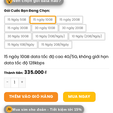
Nên chọn gói data nào?
Gói Cước Bạn Đang Chọn:
15 Ngày 5GB
15 ngày 10GB
15 ngày 20GB
15 ngày 30GB
30 ngày 10GB
30 ngày 20GB
30 Ngày 30GB
10 Ngày (1GB/Ngày)
10 Ngày (2GB/Ngày)
15 Ngày 1GB/Ngày
15 Ngày 2GB/Ngày
15 ngày 10GB data tốc độ cao 4G/5G, không giới hạn
data tốc độ 128kbps
335.000
₫
Thành tiền:
SIM Châu Âu Đa Quốc Gia số lượng
MUA NGAY
THÊM VÀO GIỎ HÀNG
Mua sim cho đoàn - Tiết kiệm tới 15%