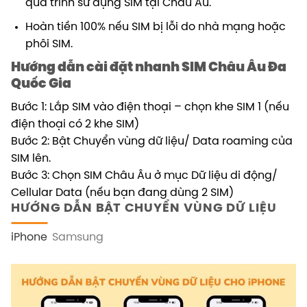
quá trình sử dụng SIM tại Châu Âu.
Hoàn tiền 100% nếu SIM bị lỗi do nhà mạng hoặc
phôi SIM.
Hướng dẫn cài đặt nhanh SIM Châu Âu Đa
Quốc Gia
Bước 1: Lắp SIM vào điện thoại – chọn khe SIM 1 (nếu
điện thoại có 2 khe SIM)
Bước 2: Bật Chuyển vùng dữ liệu/ Data roaming của
SIM lên.
Bước 3: Chọn SIM Châu Âu ở mục Dữ liệu di động/
Cellular Data (nếu bạn đang dùng 2 SIM)
HƯỚNG DẪN BẬT CHUYỂN VÙNG DỮ LIỆU
iPhone
Samsung