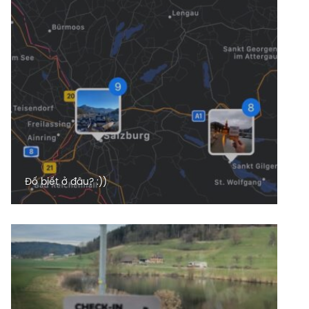
Đố biết ở đâu? :))