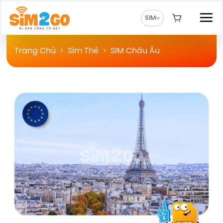
Chuyển
đến
SIM
nội
dung
Trang Chủ
>
Sim Thẻ
>
SIM Châu Âu