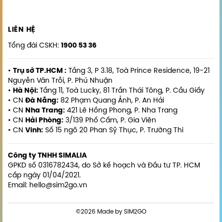
LIÊN HỆ
Tổng đài CSKH:
1900 53 36
•
Trụ sở TP.HCM :
Tầng 3, P 3.18, Toà Prince Residence, 19-21
Nguyễn Văn Trỗi, P. Phú Nhuận
•
Hà Nội:
Tầng 11, Toà Lucky, 81 Trần Thái Tông, P. Cầu Giấy
• CN
Đà Nẵng:
82 Phạm Quang Ảnh, P. An Hải
• CN
Nha Trang:
421 Lê Hồng Phong, P. Nha Trang
• CN
Hải Phòng:
3/139 Phố Cấm, P. Gia Viên
• CN
Vinh:
Số 15 ngõ 20 Phan Sỹ Thục, P. Trường Thi
Công ty TNHH SIMALIA
GPKD số 0316782434, do Sở kế hoạch và Đầu tư TP. HCM
cấp ngày 01/04/2021.
Email: hello@sim2go.vn
©2026 Made by SIM2GO