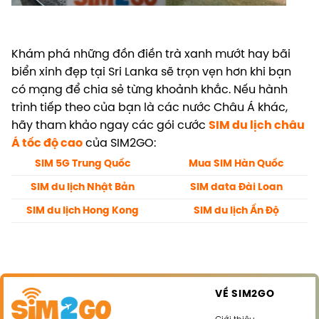
Khám phá những đồn điền trà xanh mướt hay bãi
biển xinh đẹp tại Sri Lanka sẽ trọn vẹn hơn khi bạn
có mạng để chia sẻ từng khoảnh khắc. Nếu hành
trình tiếp theo của bạn là các nước Châu Á khác,
hãy tham khảo ngay các gói cước
SIM du lịch châu
Á tốc độ cao
của SIM2GO:
SIM 5G Trung Quốc
Mua SIM Hàn Quốc
SIM du lịch Nhật Bản
SIM data Đài Loan
SIM du lịch Hong Kong
SIM du lịch Ấn Độ
VỀ SIM2GO