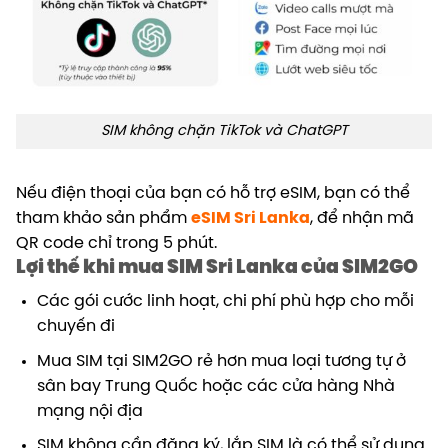
SIM không chặn TikTok và ChatGPT
Nếu điện thoại của bạn có hỗ trợ eSIM, bạn có thể
tham khảo sản phẩm
eSIM Sri Lanka
, để nhận mã
QR code chỉ trong 5 phút.
Lợi thế khi mua SIM Sri Lanka của SIM2GO
Các gói cước linh hoạt, chi phí phù hợp cho mỗi
chuyến đi
Mua SIM tại SIM2GO rẻ hơn mua loại tương tự ở
sân bay Trung Quốc hoặc các cửa hàng Nhà
mạng nội địa
SIM không cần đăng ký, lắp SIM là có thể sử dụng