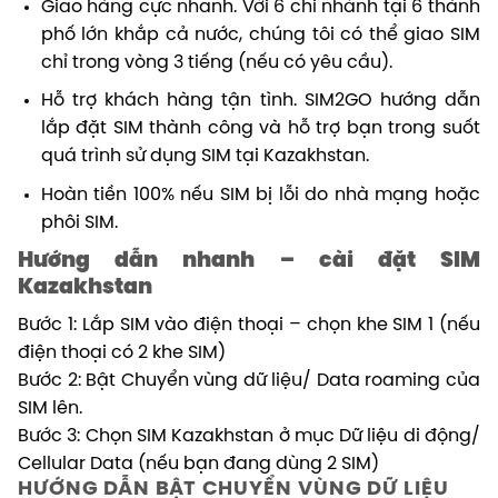
Giao hàng cực nhanh. Với 6 chi nhánh tại 6 thành
phố lớn khắp cả nước, chúng tôi có thể giao SIM
chỉ trong vòng 3 tiếng (nếu có yêu cầu).
Hỗ trợ khách hàng tận tình. SIM2GO hướng dẫn
lắp đặt SIM thành công và hỗ trợ bạn trong suốt
quá trình sử dụng SIM tại Kazakhstan.
Hoàn tiền 100% nếu SIM bị lỗi do nhà mạng hoặc
phôi SIM.
Hướng dẫn nhanh – cài đặt SIM
Kazakhstan
Bước 1: Lắp SIM vào điện thoại – chọn khe SIM 1 (nếu
điện thoại có 2 khe SIM)
Bước 2: Bật Chuyển vùng dữ liệu/ Data roaming của
SIM lên.
Bước 3: Chọn SIM Kazakhstan ở mục Dữ liệu di động/
Cellular Data (nếu bạn đang dùng 2 SIM)
HƯỚNG DẪN BẬT CHUYỂN VÙNG DỮ LIỆU