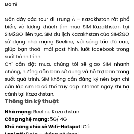
MÔ TẢ
Gần đây các tour đi Trung Á – Kazakhstan rất phổ
biến, và lượng khách tìm mua SIM Kazakhstan tại
SIM2GO liên tục. SIM du lịch Kazakhstan của SIM2GO
sử dụng nhà mạng Beeline, với sóng tốc độ cao,
giúp bạn thoải mái post hình, lướt facebook trong
suốt hành trình.
Chỉ cần đặt mua, chúng tôi sẽ giao SIM nhanh
chóng, hướng dẫn bạn sử dụng và hỗ trợ bạn trong
suốt quá trình. SIM không cần đăng ký nên bạn chỉ
cần lắp sim là có thể truy cập Internet ngay khi hạ
cánh tại Kazakhstan.
Thông tin kỹ thuật
Nhà mạng:
Beeline Kazakhstan
Công nghệ mạng:
5G/ 4G
Khả năng chia sẻ Wifi-Hotspot:
Có