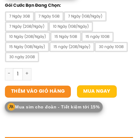
Gói Cước Bạn Đang Chọn:
7 Ngày 3GB
7 Ngày 5GB
7 Ngày (1GB/Ngày)
7 Ngày (2GB/Ngày)
10 Ngày (1GB/Ngày)
10 Ngày (2GB/Ngày)
15 Ngày 5GB
15 ngày 10GB
15 Ngày (1GB/Ngày)
15 ngày (2GB/Ngày)
30 ngày 10GB
30 ngày 20GB
SIM Kazakhstan số lượng
MUA NGAY
THÊM VÀO GIỎ HÀNG
Mua sim cho đoàn - Tiết kiệm tới 15%