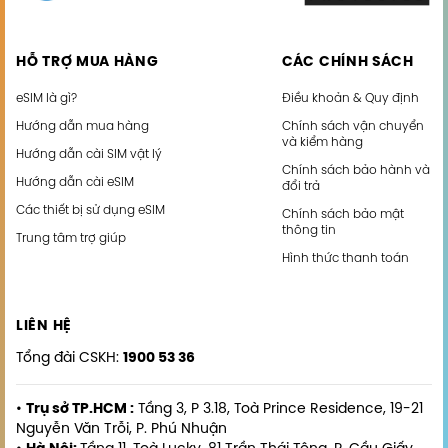
HỖ TRỢ MUA HÀNG
CÁC CHÍNH SÁCH
eSIM là gì?
Điều khoản & Quy định
Hướng dẫn mua hàng
Chính sách vận chuyển
và kiểm hàng
Hướng dẫn cài SIM vật lý
Chính sách bảo hành và
Hướng dẫn cài eSIM
đổi trả
Các thiết bị sử dụng eSIM
Chính sách bảo mật
thông tin
Trung tâm trợ giúp
Hình thức thanh toán
LIÊN HỆ
Tổng đài CSKH:
1900 53 36
•
Trụ sở TP.HCM :
Tầng 3, P 3.18, Toà Prince Residence, 19-21
Nguyễn Văn Trỗi, P. Phú Nhuận