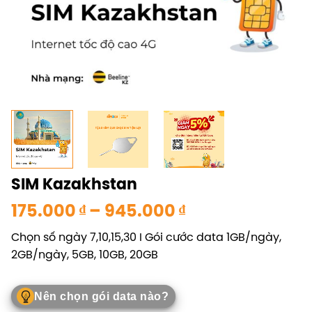
SIM Kazakhstan
Khoảng
175.000
₫
–
945.000
₫
giá:
Chọn số ngày 7,10,15,30 I Gói cước data 1GB/ngày,
từ
2GB/ngày, 5GB, 10GB, 20GB
175.000 ₫
đến
945.000 ₫
Nên chọn gói data nào?