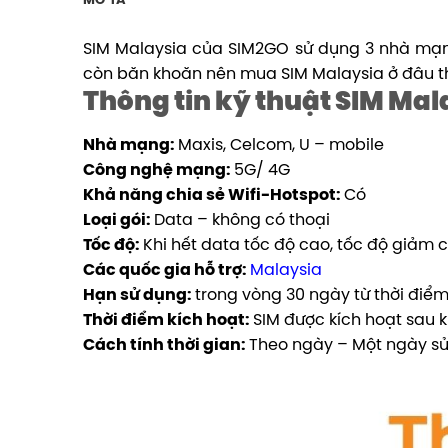
MÔ TẢ
SIM Malaysia của SIM2GO sử dụng 3 nhà mạng
còn băn khoăn nên mua SIM Malaysia ở đâu thì
Thông tin kỹ thuật SIM Mal
Nhà mạng:
Maxis, Celcom, U – mobile
Công nghệ mạng:
5G/ 4G
Khả năng chia sẻ Wifi-Hotspot:
Có
Loại gói:
Data – không có thoại
Tốc độ:
Khi hết data tốc độ cao, tốc độ giảm 
Các quốc gia hỗ trợ:
Malaysia
Hạn sử dụng:
trong vòng 30 ngày từ thời điểm
Thời điểm kích hoạt:
SIM được kích hoạt sau k
Cách tính thời gian:
Theo ngày – Một ngày sử 