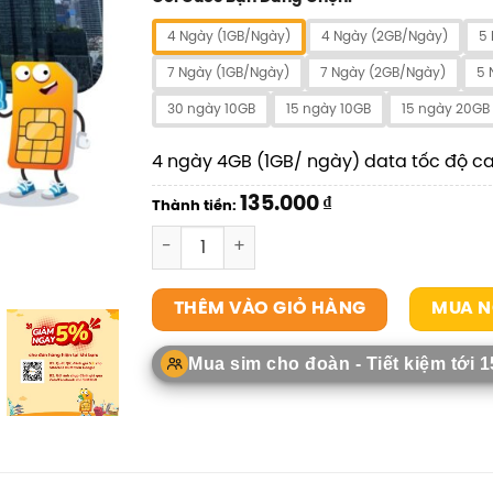
4 Ngày (1GB/Ngày)
4 Ngày (2GB/Ngày)
5
7 Ngày (1GB/Ngày)
7 Ngày (2GB/Ngày)
5 
30 ngày 10GB
15 ngày 10GB
15 ngày 20GB
4 ngày 4GB (1GB/ ngày) data tốc độ c
135.000
₫
Thành tiền:
SIM Malaysia số lượng
MUA N
THÊM VÀO GIỎ HÀNG
Mua sim cho đoàn - Tiết kiệm tới 