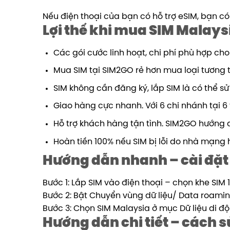
Nếu điện thoại của bạn có hỗ trợ eSIM, bạn 
Lợi thế khi mua SIM Malay
Các gói cước linh hoạt, chi phí phù hợp ch
Mua SIM tại SIM2GO rẻ hơn mua loại tương
SIM không cần đăng ký, lắp SIM là có thể s
Giao hàng cực nhanh. Với 6 chi nhánh tại 6 
Hỗ trợ khách hàng tận tình. SIM2GO hướng d
Hoàn tiền 100% nếu SIM bị lỗi do nhà mạng 
Hướng dẫn nhanh – cài đặt
Bước 1: Lắp SIM vào điện thoại – chọn khe SIM 1
Bước 2: Bật Chuyển vùng dữ liệu/ Data roamin
Bước 3: Chọn SIM Malaysia ở mục Dữ liệu di đ
Hướng dẫn chi tiết – cách 