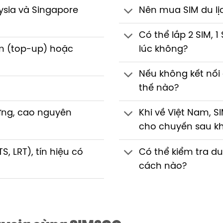
ysia và Singapore
Nên mua SIM du lị
Có thể lắp 2 SIM, 1
êm (top-up) hoặc
lúc không?
Nếu không kết nối
thế nào?
ừng, cao nguyên
Khi về Việt Nam, 
cho chuyến sau k
S, LRT), tín hiệu có
Có thể kiểm tra d
cách nào?