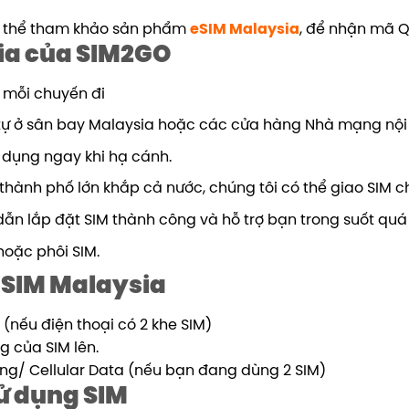
có thể tham khảo sản phẩm
eSIM Malaysia
, để nhận mã Q
sia của SIM2GO
o mỗi chuyến đi
 tự ở sân bay Malaysia hoặc các cửa hàng Nhà mạng nội
ử dụng ngay khi hạ cánh.
thành phố lớn khắp cả nước, chúng tôi có thể giao SIM ch
ẫn lắp đặt SIM thành công và hỗ trợ bạn trong suốt quá t
hoặc phôi SIM.
 SIM Malaysia
 (nếu điện thoại có 2 khe SIM)
g của SIM lên.
ộng/ Cellular Data (nếu bạn đang dùng 2 SIM)
sử dụng SIM