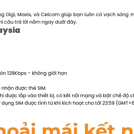
 Digi, Maxis, và Celcom giúp bạn luôn có vạch sóng m
 câu trả lời nằm ngay dưới đây.
aysia
còn 128Kbps – không giới hạn
 nhận được thẻ SIM.
hi được lắp vào thiết bị, có kết nối mạng và bật chế độ
dụng SIM được tính từ khi kích hoạt cho tới 23:59 (GMT+