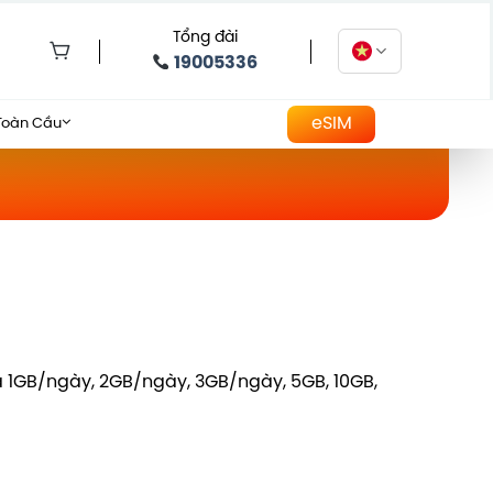
Tổng đài
19005336
eSIM
Toàn Cầu
ảng
ta 1GB/ngày, 2GB/ngày, 3GB/ngày, 5GB, 10GB,
000 ₫
000 ₫