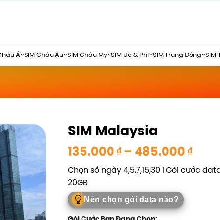
Châu Á
SIM Châu Âu
SIM Châu Mỹ
SIM Úc & Phi
SIM Trung Đông
SIM 
SIM Malaysia
Kho
135.000
₫
–
485.000
₫
giá:
Chọn số ngày 4,5,7,15,30 I Gói cước da
từ
20GB
135.
đến
Nên chọn gói data nào?
485.
Gói Cước Bạn Đang Chọn: