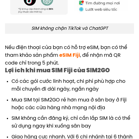
SIM không chặn TikTok và ChatGPT
Nếu điện thoại của bạn có hỗ trợ eSIM, bạn có thể
tham khảo sản phẩm
eSIM Fiji
, để nhận mã QR
code chỉ trong 5 phút.
Lợi ích khi mua SIM Fiji của SIM2GO
Có các gói cước linh hoạt, chi phí phù hợp cho
mỗi chuyến đi dài ngày, ngắn ngày
Mua SIM tại SIM2GO rẻ hơn mua ở sân bay ở Fiji
hoặc các cửa hàng nhà mạng nội địa
SIM không cần đăng ký, chỉ cần lắp SIM là có thể
sử dụng ngay khi xuống sân bay
Giao hàng cực nhanh. Với 6 chi nhánh tại 6 thành