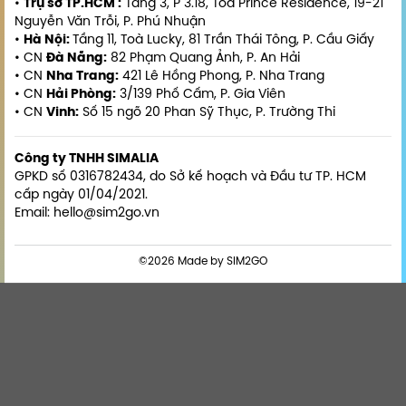
•
Trụ sở TP.HCM :
Tầng 3, P 3.18, Toà Prince Residence, 19-21
Nguyễn Văn Trỗi, P. Phú Nhuận
•
Hà Nội:
Tầng 11, Toà Lucky, 81 Trần Thái Tông, P. Cầu Giấy
• CN
Đà Nẵng:
82 Phạm Quang Ảnh, P. An Hải
• CN
Nha Trang:
421 Lê Hồng Phong, P. Nha Trang
• CN
Hải Phòng:
3/139 Phố Cấm, P. Gia Viên
• CN
Vinh:
Số 15 ngõ 20 Phan Sỹ Thục, P. Trường Thi
Công ty TNHH SIMALIA
GPKD số 0316782434, do Sở kế hoạch và Đầu tư TP. HCM
cấp ngày 01/04/2021.
Email: hello@sim2go.vn
©2026 Made by SIM2GO