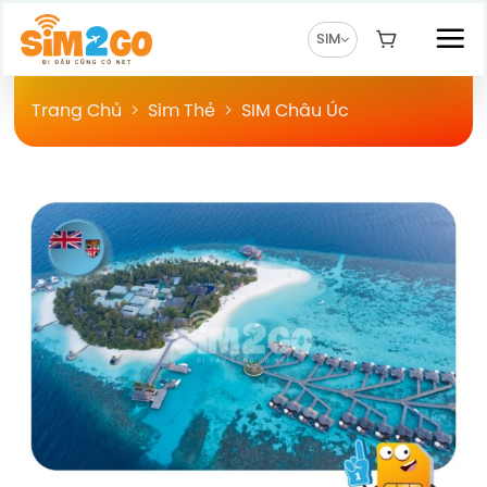
Chuyển
đến
SIM
nội
dung
Trang Chủ
>
Sim Thẻ
>
SIM Châu Úc