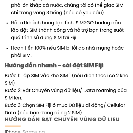
phố lớn khắp cả nước, chúng tôi có thể giao SIM
chỉ trong vòng 3 tiếng (nếu có yêu cầu).
Hỗ trợ khách hàng tận tình. SIM2GO hướng dẫn
lắp đặt SIM thành công và hỗ trợ bạn trong suốt
quá trình sử dụng SIM tại Fiji
Hoàn tiền 100% nếu SIM bị lỗi do nhà mạng hoặc
phôi SIM.
Hướng dẫn nhanh – cài đặt SIM Fiji
Bước 1: Lắp SIM vào khe SIM 1 (nếu điện thoại có 2 khe
SIM)
Bước 2: Bật Chuyển vùng dữ liệu/ Data roaming của
SIM lên.
Bước 3: Chọn SIM Fiji ở mục Dữ liệu di động/ Cellular
Data (nếu bạn đang dùng 2 SIM)
HƯỚNG DẪN BẬT CHUYỂN VÙNG DỮ LIỆU
iPhone
Samsung