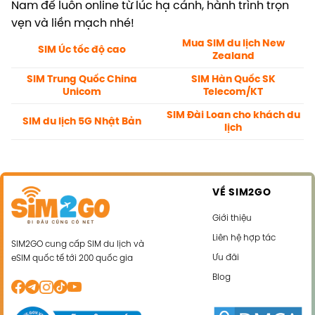
Nam để luôn online từ lúc hạ cánh, hành trình trọn
vẹn và liền mạch nhé!
Mua SIM du lịch New
SIM Úc tốc độ cao
Zealand
SIM Trung Quốc China
SIM Hàn Quốc SK
Unicom
Telecom/KT
SIM Đài Loan cho khách du
SIM du lịch 5G Nhật Bản
lịch
VỀ SIM2GO
Giới thiệu
Liên hệ hợp tác
SIM2GO cung cấp SIM du lịch và
Ưu đãi
eSIM quốc tế tới 200 quốc gia
Blog