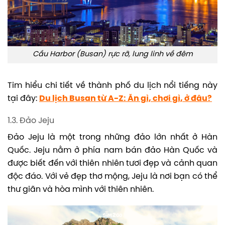
Cầu Harbor (Busan) rực rỡ, lung linh về đêm
Tim hiểu chi tiết về thành phố du lịch nổi tiếng này
tại đây:
Du lịch Busan từ A-Z: Ăn gì, chơi gì, ở đâu?
1.3. Đảo Jeju
Đảo Jeju là một trong những đảo lớn nhất ở Hàn
Quốc. Jeju nằm ở phía nam bán đảo Hàn Quốc và
được biết đến với thiên nhiên tươi đẹp và cảnh quan
độc đáo. Với vẻ đẹp thơ mộng, Jeju là nơi bạn có thể
thư giãn và hòa mình với thiên nhiên.