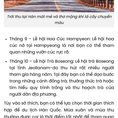
Trời thu tại Hàn mát mẻ và thơ mộng khi lá cây chuyển
màu
Tháng 9 – Lễ hội Hoa Cúc Hampyeon: Lễ hội hoa
cúc nở tại Hampyeong là nơi bạn có thể tham
quan những vườn cúc rực rỡ.
Tháng 10 – Lễ hội Trà Boseong: Lễ hội trà Boseong
tại tỉnh Jeollanam-do thu hút rất nhiều người
tham gia hàng năm. Tại đây bạn có thể dạo bước
trong những cánh đồng trà, thưởng thức trà hoặc
tìm hiểu quy trình trồng và thu hoạch trà của
người dân địa phương.
Tùy vào sở thích, bạn có thể lựa chọn thời gian thích
hợp để du lịch Hàn Quốc. Mùa xuân và mùa thu
thường được coi là thời điểm tốt nhất để tham quan