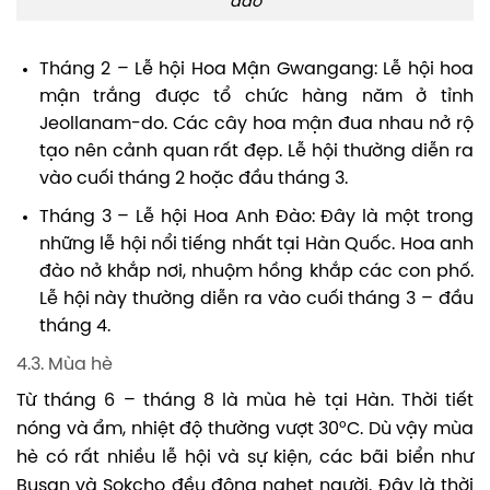
đào
Tháng 2 – Lễ hội Hoa Mận Gwangang: Lễ hội hoa
mận trắng được tổ chức hàng năm ở tỉnh
Jeollanam-do. Các cây hoa mận đua nhau nở rộ
tạo nên cảnh quan rất đẹp. Lễ hội thường diễn ra
vào cuối tháng 2 hoặc đầu tháng 3.
Tháng 3 – Lễ hội Hoa Anh Đào: Đây là một trong
những lễ hội nổi tiếng nhất tại Hàn Quốc. Hoa anh
đào nở khắp nơi, nhuộm hồng khắp các con phố.
Lễ hội này thường diễn ra vào cuối tháng 3 – đầu
tháng 4.
4.3. Mùa hè
Từ tháng 6 – tháng 8 là mùa hè tại Hàn. Thời tiết
nóng và ẩm, nhiệt độ thường vượt 30°C. Dù vậy mùa
hè có rất nhiều lễ hội và sự kiện, các bãi biển như
Busan và Sokcho đều đông nghẹt người. Đây là thời