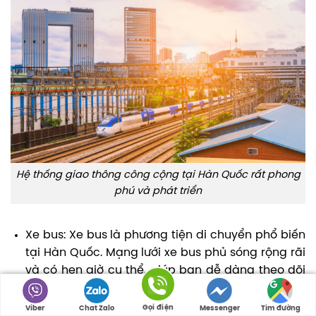
Hệ thống giao thông công cộng tại Hàn Quốc rất phong
phú và phát triển
Xe bus: Xe bus là phương tiện di chuyển phổ biến
tại Hàn Quốc. Mạng lưới xe bus phủ sóng rộng rãi
và có hẹn giờ cụ thể, giúp bạn dễ dàng theo dõi
lịch trình. Các tuyến bus liên tỉnh nối các thành
phố lớn với nhau.
Gọi điện
Viber
Chat Zalo
Messenger
Tìm đường