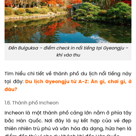
Đền Bulguksa – điểm check in nổi tiếng tại Gyeongju –
khi vào thu
Tim hiểu chi tiết về thành phố du lịch nổi tiếng này
tại đây:
Du lịch Gyeongju từ A-Z: Ăn gì, chơi gì, ở
đâu?
1.6. Thành phố Incheon
Incheon là một thành phố cảng lớn nằm ở phía tây
bắc Hàn Quốc. Nơi đây là sự kết hợp của vẻ đẹp
thiên nhiên trù phú và văn hóa đa dạng, hứa hẹn là