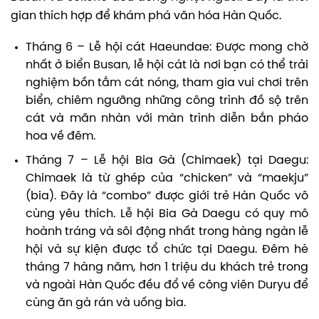
gian thích hợp để khám phá văn hóa Hàn Quốc.
Tháng 6 – Lễ hội cát Haeundae: Được mong chờ
nhất ở biển Busan, lễ hội cát là nơi bạn có thể trải
nghiệm bồn tắm cát nóng, tham gia vui chơi trên
biển, chiêm ngưỡng những công trình đồ sộ trên
cát và mãn nhàn với màn trình diễn bắn pháo
hoa về đêm.
Tháng 7 – Lễ hội Bia Gà (Chimaek) tại Daegu:
Chimaek là từ ghép của “chicken” và “maekju”
(bia). Đây là “combo” được giới trẻ Hàn Quốc vô
cùng yêu thích. Lễ hội Bia Gà Daegu có quy mô
hoành tráng và sôi động nhất trong hàng ngàn lễ
hội và sự kiện được tổ chức tại Daegu. Đêm hè
tháng 7 hàng năm, hơn 1 triệu du khách trẻ trong
và ngoài Hàn Quốc đều đổ về công viên Duryu để
cùng ăn gà rán và uống bia.