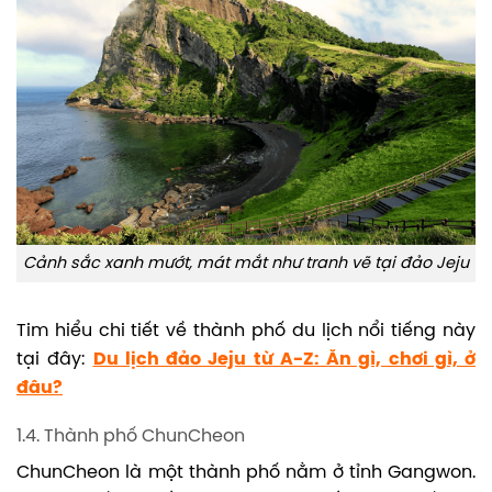
Cảnh sắc xanh mướt, mát mắt như tranh vẽ tại đảo Jeju
Tim hiểu chi tiết về thành phố du lịch nổi tiếng này
tại đây:
Du lịch đảo Jeju từ A-Z: Ăn gì, chơi gì, ở
đâu?
1.4. Thành phố ChunCheon
ChunCheon là một thành phố nằm ở tỉnh Gangwon.