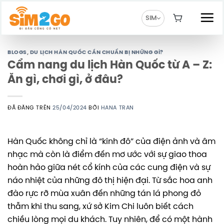
Chuyển
đến
SIM
nội
dung
BLOGS
,
DU LỊCH HÀN QUỐC CẦN CHUẨN BỊ NHỮNG GÌ?
Cẩm nang du lịch Hàn Quốc từ A – Z:
Ăn gì, chơi gì, ở đâu?
ĐÃ ĐĂNG TRÊN
25/04/2024
BỞI
HANA TRAN
Hàn Quốc không chỉ là “kinh đô” của điện ảnh và âm
nhạc mà còn là điểm đến mơ ước với sự giao thoa
hoàn hảo giữa nét cổ kính của các cung điện và sự
náo nhiệt của những đô thị hiện đại. Từ sắc hoa anh
đào rực rỡ mùa xuân đến những tán lá phong đỏ
thẫm khi thu sang, xứ sở Kim Chi luôn biết cách
chiều lòng mọi du khách. Tuy nhiên, để có một hành