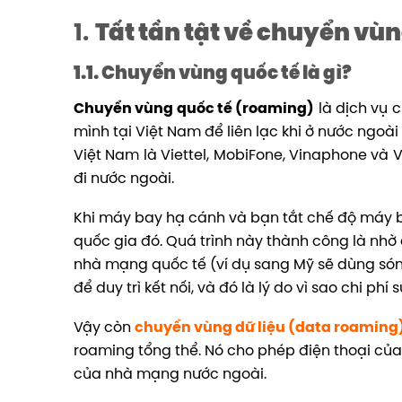
1.
Tất tần tật về chuyển vùn
1.1. Chuyển vùng quốc tế là gì?
Chuyển vùng quốc tế (roaming)
là dịch vụ 
mình tại Việt Nam để liên lạc khi ở nước ngoà
Việt Nam là Viettel, MobiFone, Vinaphone và 
đi nước ngoài.
Khi máy bay hạ cánh và bạn tắt chế độ máy b
quốc gia đó. Quá trình này thành công là nh
nhà mạng quốc tế (ví dụ sang Mỹ sẽ dùng só
để duy trì kết nối, và đó là lý do vì sao chi 
Vậy còn
chuyển vùng dữ liệu (data roaming) 
roaming tổng thể. Nó cho phép điện thoại của
của nhà mạng nước ngoài.