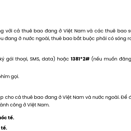
ng với cả thuê bao đang ở Việt Nam và các thuê bao 
nếu đang ở nước ngoài, thuê bao bắt buộc phải có sóng 
ý gói thoại, SMS, data) hoặc
1381*2#
(nếu muốn đăng 
hím gọi.
pp cho cả thuê bao đang ở Việt Nam và nước ngoài. Để 
hành công ở Việt Nam.
ốc tế.
tế.