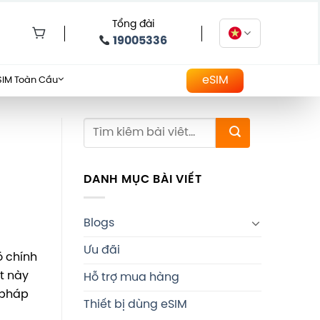
Tổng đài
19005336
eSIM
SIM Toàn Cầu
DANH MỤC BÀI VIẾT
Blogs
Ưu đãi
ó chính
t này
Hỗ trợ mua hàng
i pháp
Thiết bị dùng eSIM