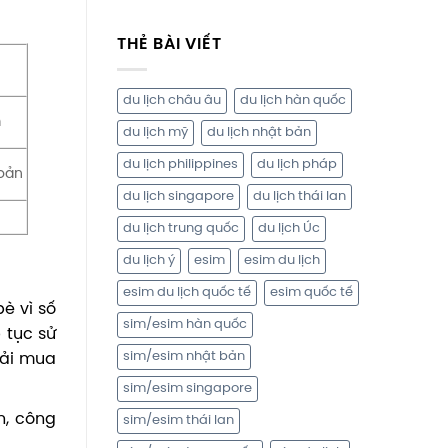
THẺ BÀI VIẾT
du lịch châu âu
du lịch hàn quốc
m
du lịch mỹ
du lịch nhật bản
du lịch philippines
du lịch pháp
hoản
du lịch singapore
du lịch thái lan
du lịch trung quốc
du lịch Úc
du lịch ý
esim
esim du lịch
esim du lịch quốc tế
esim quốc tế
bè vì số
sim/esim hàn quốc
 tục sử
sim/esim nhật bản
hải mua
sim/esim singapore
n, công
sim/esim thái lan