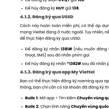
Để đăng ký soạn
CVQT
gửi
138
.
Để hủy đăng ký
HUY
gửi
138
.
4.1.2. Đăng ký qua USSD
Cách này hoàn toàn miễn phí, có thể áp dụ
mạng Viettel đang ở nước ngoài. Tuy nhiên, 
để thực hiện đăng ký qua USSD.
Để đăng ký nhấn
1381#
(nếu muốn đăng k
thoại, SMS) sau đó nhấn phím gọi.
Để hủy đăng ký nhấn
*1382#
sau đó nhấn p
4.1.3. Đăng ký qua app My Viettel
Bạn có thể thực hiện đăng ký roaming qua a
thông, bạn chỉ cần có tài khoản đã đăng ký t
Bước 1:
Mở app > Tìm kiếm
Chuyển vùng qu
Bước 2:
Chọn tính năng
Chuyển vùng quốc 