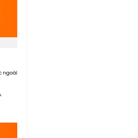
c ngoài
.