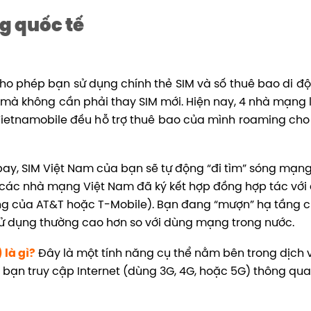
g quốc tế
cho phép bạn sử dụng chính thẻ SIM và số thuê bao di đ
i mà không cần phải thay SIM mới.
Hiện nay, 4 nhà mạng 
Vietnamobile đều hỗ trợ thuê bao của mình roaming cho 
ay, SIM Việt Nam của bạn sẽ tự động “đi tìm” sóng mạng
ờ các nhà mạng Việt Nam đã ký kết hợp đồng hợp tác với
ng của AT&T hoặc T-Mobile). Bạn đang “mượn” hạ tầng 
phí sử dụng thường cao hơn so với dùng mạng trong nước.
là gì?
Đây là một tính năng cụ thể nằm bên trong dịch 
 bạn truy cập Internet (dùng 3G, 4G, hoặc 5G) thông qu