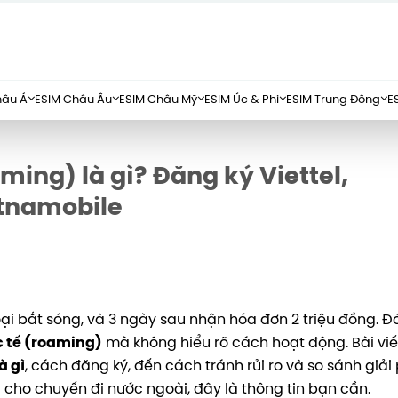
hâu Á
ESIM Châu Âu
ESIM Châu Mỹ
ESIM Úc & Phi
ESIM Trung Đông
E
ing) là gì? Đăng ký Viettel,
etnamobile
i bắt sóng, và 3 ngày sau nhận hóa đơn 2 triệu đồng. Đ
 tế (roaming)
mà không hiểu rõ cách hoạt động. Bài viế
à gì
, cách đăng ký, đến cách tránh rủi ro và so sánh giả
 cho chuyến đi nước ngoài, đây là thông tin bạn cần.