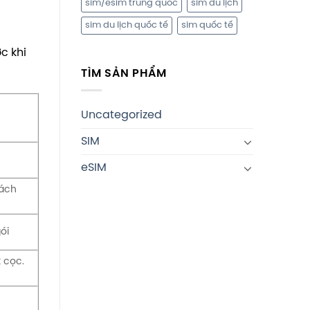
sim/esim trung quốc
sim du lịch
sim du lịch quốc tế
sim quốc tế
c khi
TÌM SẢN PHẨM
Uncategorized
SIM
eSIM
hách
ói
 cọc.