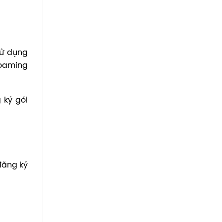
sử dụng
roaming
ký gói
đăng ký