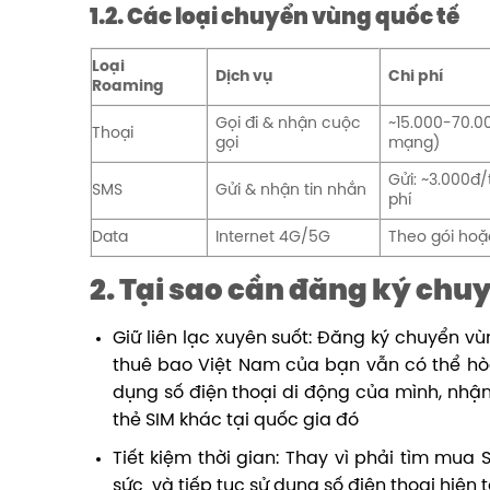
1.2. Các loại chuyển vùng quốc tế
Loại
Dịch vụ
Chi phí
Roaming
Gọi đi & nhận cuộc
~15.000-70.0
Thoại
gọi
mạng)
Gửi: ~3.000đ/
SMS
Gửi & nhận tin nhắn
phí
Data
Internet 4G/5G
Theo gói hoặ
2. Tại sao cần đăng ký chu
Giữ liên lạc xuyên suốt: Đăng ký chuyển vùn
thuê bao Việt Nam của bạn vẫn có thể hò
dụng số điện thoại di động của mình, nhậ
thẻ SIM khác tại quốc gia đó
Tiết kiệm thời gian: Thay vì phải tìm mua 
sức và tiếp tục sử dụng số điện thoại hiện t