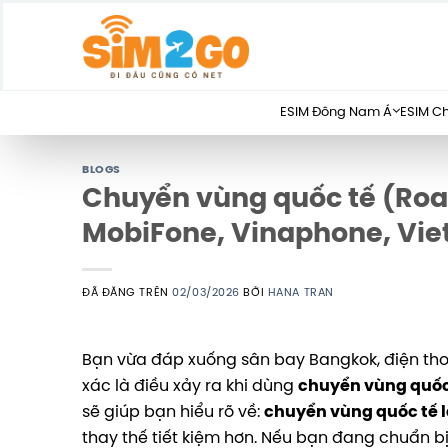
Chuyển
đến
nội
dung
ESIM Đông Nam Á
ESIM C
BLOGS
Chuyển vùng quốc tế (Roam
MobiFone, Vinaphone, Vi
ĐÃ ĐĂNG TRÊN
02/03/2026
BỞI
HANA TRAN
Bạn vừa đáp xuống sân bay Bangkok, điện thoạ
xác là điều xảy ra khi dùng
chuyển vùng quốc
sẽ giúp bạn hiểu rõ về:
chuyển vùng quốc tế l
thay thế tiết kiệm hơn. Nếu bạn đang chuẩn bị