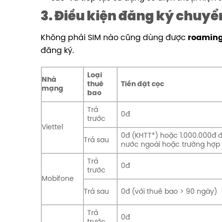
3. Điều kiện đăng ký chuyể
Không phải SIM nào cũng dùng được
roamin
đăng ký.
Loại
Nhà
thuê
Tiền đặt cọc
mạng
bao
Trả
0đ
trước
Viettel
0đ (KHTT*) hoặc 1.000.000đ đ
Trả sau
nước ngoài hoặc trường hợp 
Trả
0đ
trước
Mobifone
Trả sau
0đ (với thuê bao > 90 ngày)
Trả
0đ