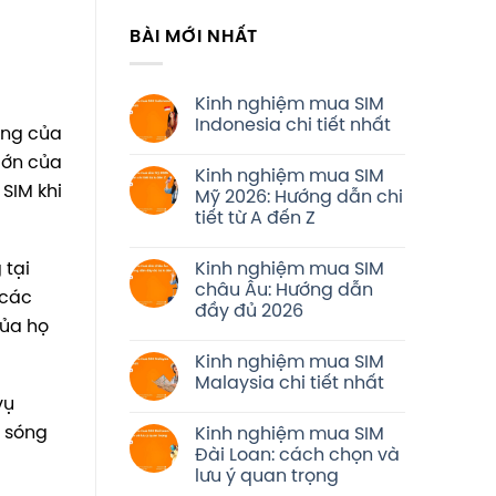
BÀI MỚI NHẤT
Kinh nghiệm mua SIM
Indonesia chi tiết nhất
ộng của
lớn của
Kinh nghiệm mua SIM
SIM khi
Mỹ 2026: Hướng dẫn chi
tiết từ A đến Z
Kinh nghiệm mua SIM
 tại
châu Âu: Hướng dẫn
 các
đầy đủ 2026
của họ
Kinh nghiệm mua SIM
Malaysia chi tiết nhất
vụ
a sóng
Kinh nghiệm mua SIM
Đài Loan: cách chọn và
lưu ý quan trọng