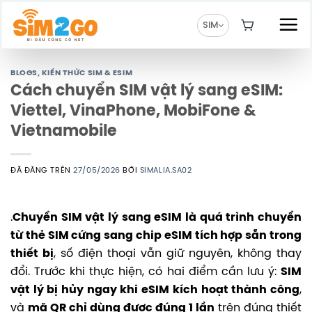
Chuyển
đến
SIM
nội
dung
BLOGS
,
KIẾN THỨC SIM & ESIM
Cách chuyển SIM vật lý sang eSIM:
Viettel, VinaPhone, MobiFone &
Vietnamobile
ĐÃ ĐĂNG TRÊN
27/05/2026
BỞI
SIMALIA.SA02
.
Chuyển SIM vật lý sang eSIM là quá trình chuyển
từ thẻ SIM cứng sang chip eSIM tích hợp sẵn trong
thiết bị
, số điện thoại vẫn giữ nguyên, không thay
đổi. Trước khi thực hiện, có hai điểm cần lưu ý:
SIM
vật lý bị hủy ngay khi eSIM kích hoạt thành công
,
và
mã QR chỉ dùng được đúng 1 lần
trên đúng thiết