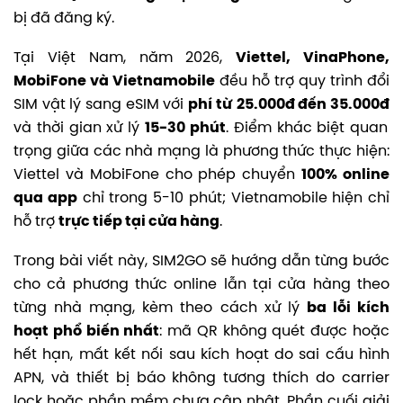
bị đã đăng ký.
Tại Việt Nam, năm 2026,
Viettel, VinaPhone,
MobiFone và Vietnamobile
đều hỗ trợ quy trình đổi
SIM vật lý sang eSIM với
phí từ
25.000đ đến 35.000đ
và thời gian xử lý
15-30 phút
. Điểm khác biệt quan
trọng giữa các nhà mạng là phương thức thực hiện:
Viettel và MobiFone cho phép chuyển
100% online
qua app
chỉ trong 5-10 phút; Vietnamobile hiện chỉ
hỗ trợ
trực tiếp tại cửa hàng
.
Trong bài viết này, SIM2GO sẽ hướng dẫn từng bước
cho cả phương thức online lẫn tại cửa hàng theo
từng nhà mạng, kèm theo cách xử lý
ba lỗi kích
hoạt phổ biến nhất
: mã QR không quét được hoặc
hết hạn, mất kết nối sau kích hoạt do sai cấu hình
APN, và thiết bị báo không tương thích do carrier
lock hoặc phần mềm chưa cập nhật. Phần cuối giải