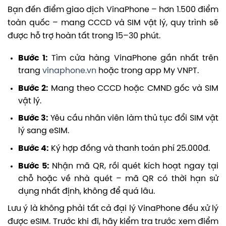
Bạn đến điểm giao dịch VinaPhone – hơn 1.500 điểm
toàn quốc – mang CCCD và SIM vật lý, quy trình sẽ
được hỗ trợ hoàn tất trong 15–30 phút.
Bước 1:
Tìm cửa hàng VinaPhone gần nhất trên
trang
vinaphone.vn
hoặc trong app My VNPT.
Bước 2:
Mang theo CCCD hoặc CMND gốc và SIM
vật lý.
Bước 3:
Yêu cầu nhân viên làm thủ tục đổi SIM vật
lý sang eSIM.
Bước 4:
Ký hợp đồng và thanh toán phí 25.000đ.
Bước 5:
Nhận mã QR, rồi quét kích hoạt ngay tại
chỗ hoặc về nhà quét – mã QR có thời hạn sử
dụng nhất định, không để quá lâu.
Lưu ý là không phải tất cả đại lý VinaPhone đều xử lý
được eSIM. Trước khi đi, hãy kiểm tra trước xem điểm