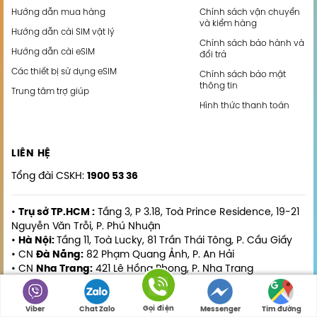
Hướng dẫn mua hàng
Chính sách vận chuyển
và kiểm hàng
Hướng dẫn cài SIM vật lý
Chính sách bảo hành và
Hướng dẫn cài eSIM
đổi trả
Các thiết bị sử dụng eSIM
Chính sách bảo mật
thông tin
Trung tâm trợ giúp
Hình thức thanh toán
LIÊN HỆ
Tổng đài CSKH:
1900 53 36
•
Trụ sở TP.HCM :
Tầng 3, P 3.18, Toà Prince Residence, 19-21
Nguyễn Văn Trỗi, P. Phú Nhuận
•
Hà Nội:
Tầng 11, Toà Lucky, 81 Trần Thái Tông, P. Cầu Giấy
• CN
Đà Nẵng:
82 Phạm Quang Ảnh, P. An Hải
• CN
Nha Trang:
421 Lê Hồng Phong, P. Nha Trang
• CN
Hải Phòng:
3/139 Phố Cấm, P. Gia Viên
• CN
Vinh:
Số 15 ngõ 20 Phan Sỹ Thục, P. Trường Thi
Gọi điện
Viber
Chat Zalo
Messenger
Tìm đường