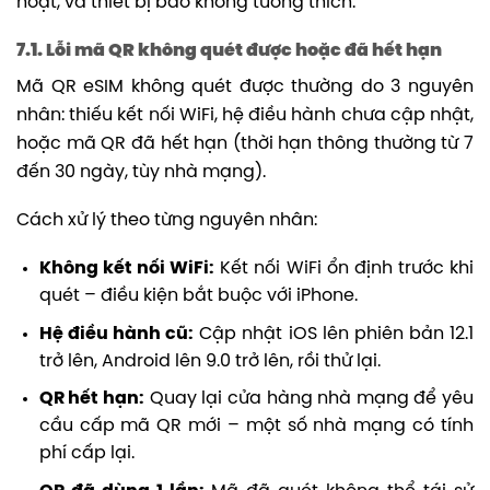
hoạt, và thiết bị báo không tương thích.
7.1. Lỗi mã QR không quét được hoặc đã hết hạn
Mã QR eSIM không quét được thường do 3 nguyên
nhân: thiếu kết nối WiFi, hệ điều hành chưa cập nhật,
hoặc mã QR đã hết hạn (thời hạn thông thường từ 7
đến 30 ngày, tùy nhà mạng).
Cách xử lý theo từng nguyên nhân:
Không kết nối WiFi:
Kết nối WiFi ổn định trước khi
quét – điều kiện bắt buộc với iPhone.
Hệ điều hành cũ:
Cập nhật iOS lên phiên bản 12.1
trở lên, Android lên 9.0 trở lên, rồi thử lại.
QR hết hạn:
Quay lại cửa hàng nhà mạng để yêu
cầu cấp mã QR mới – một số nhà mạng có tính
phí cấp lại.