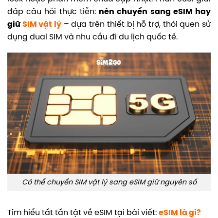
đáp câu hỏi thực tiễn:
nên chuyển sang eSIM hay
giữ
SIM vật lý
– dựa trên thiết bị hỗ trợ, thói quen sử
dụng dual SIM và nhu cầu đi du lịch quốc tế.
Có thể chuyển SIM vật lý sang eSIM giữ nguyên số
Tìm hiểu tất tần tật về eSIM tại bài viết:
eSIM là gì?