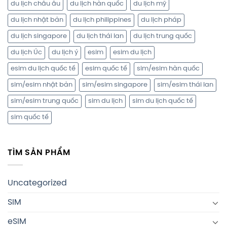
du lịch châu âu
du lịch hàn quốc
du lịch mỹ
du lịch nhật bản
du lịch philippines
du lịch pháp
du lịch singapore
du lịch thái lan
du lịch trung quốc
du lịch Úc
du lịch ý
esim
esim du lịch
esim du lịch quốc tế
esim quốc tế
sim/esim hàn quốc
sim/esim nhật bản
sim/esim singapore
sim/esim thái lan
sim/esim trung quốc
sim du lịch
sim du lịch quốc tế
sim quốc tế
TÌM SẢN PHẨM
Uncategorized
SIM
eSIM