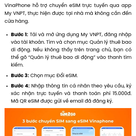
VinaPhone hỗ trợ chuyển eSIM trực tuyến qua app
My VNPT, thực hiện được tại nhà mà không cần đến
cửa hàng.
Bước 1:
Tải và mở ứng dụng My VNPT, đăng nhập
vào tài khoản.
Tìm và chọn mục Quản lý thuê bao
di động. Nếu không thấy trên trang chủ, bạn có
thể gõ “Quản lý thuê bao di động” vào thanh tìm
kiếm.
Bước 3:
Chọn mục Đổi eSIM.
Bước 4:
Nhập thông tin cá nhân theo yêu cầu, k
ý
xác nhận trực tuyến và thanh toán phí 15.000đ.
M
ã QR eSIM được gửi về email đã đăng ký.