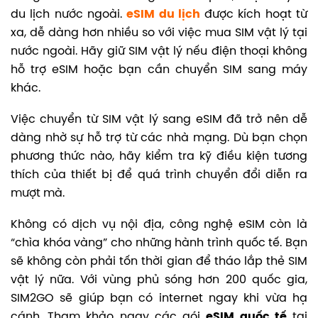
du lịch nước ngoài.
eSIM du lịch
được kích hoạt từ
xa, dễ dàng hơn nhiều so với việc mua SIM vật lý tại
nước ngoài. Hãy giữ SIM vật lý nếu điện thoại không
hỗ trợ eSIM hoặc bạn cần chuyển SIM sang máy
khác.
Việc chuyển từ SIM vật lý sang eSIM đã trở nên dễ
dàng nhờ sự hỗ trợ từ các nhà mạng.
Dù bạn chọn
phương thức nào, hãy kiểm tra kỹ điều kiện tương
thích của thiết bị để quá trình chuyển đổi diễn ra
mượt mà.
Không có dịch vụ nội địa, công nghệ eSIM còn là
“chìa khóa vàng” cho những hành trình quốc tế. Bạn
sẽ không còn phải tốn thời gian để tháo lắp thẻ SIM
vật lý nữa. Với vùng phủ sóng hơn 200 quốc gia,
SIM2GO sẽ giúp bạn có internet ngay khi vừa hạ
cánh. Tham khảo ngay các gói
eSIM quốc tế
tại