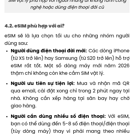
SIM vật lý phù hợp với người những ai không rành công
nghệ hoặc dùng điện thoại đời cũ
4.2. eSIM phù hợp với ai?
eSIM sẽ là lựa chọn tối ưu cho những nhóm người
dùng sau:
Người dùng điện thoại đời mới:
Các dòng iPhone
(từ XS trở lên) hay Samsung (từ S20 trở lên) hỗ trợ
eSIM rất tốt. Một số dòng máy mới năm 2026
thậm chí không còn khe cắm SIM vật lý.
Người ưu tiên sự tiện lợi:
Mua và nhận mã QR
qua email, cài đặt xong chỉ trong 2 phút ngay tại
nhà. Không cần xếp hàng tại sân bay hay chờ
giao hàng.
Người cần dùng nhiều số điện thoại:
Với eSIM,
bạn có thể dùng đến 5-8 số điện thoại/điện thoại
(tùy dòng máy) thay vì phải mang theo nhiều