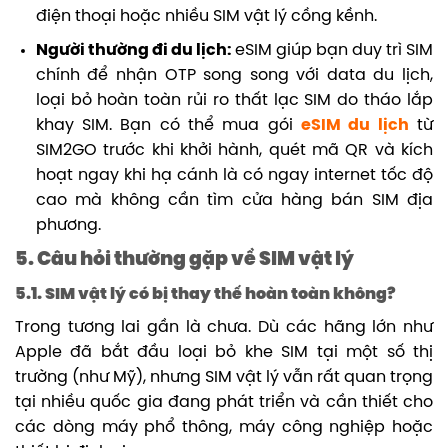
điện thoại hoặc nhiều SIM vật lý cồng kềnh.
Người thường đi du lịch:
eSIM giúp bạn duy trì SIM
chính để nhận OTP song song với data du lịch,
loại bỏ hoàn toàn rủi ro thất lạc SIM do tháo lắp
khay SIM. Bạn có thể mua gói
eSIM du lịch
từ
SIM2GO trước khi khởi hành, quét mã QR và kích
hoạt ngay khi hạ cánh là có ngay internet tốc độ
cao mà không cần tìm cửa hàng bán SIM địa
phương.
5. Câu hỏi thường gặp về SIM vật lý
5.1. SIM vật lý có bị thay thế hoàn toàn không?
Trong tương lai gần là chưa. Dù các hãng lớn như
Apple đã bắt đầu loại bỏ khe SIM tại một số thị
trường (như Mỹ), nhưng SIM vật lý vẫn rất quan trọng
tại nhiều quốc gia đang phát triển và cần thiết cho
các dòng máy phổ thông, máy công nghiệp hoặc