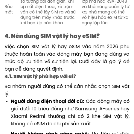
số tương đối đơn giản. Khi
lớp mã hóa RSA-2048
Bảo
bị mất điện thoại, kẻ trộm
và khả năng quản lý từ
mật
vẫn có thể lấy SIM ra và sử
xa, nhà mạng có thể
dụng trên máy khác trước
vô hiệu hóa eSIM từ xa
khi bạn kịp báo khóa
ngay lập tức
4. Nên dùng SIM vật lý hay eSIM?
Việc chọn SIM vật lý hay eSIM vào năm 2026 phụ
thuộc hoàn toàn vào dòng máy bạn đang dùng và
mức độ ưu tiên về sự tiện lợi. Dưới đây là gợi ý để
bạn dễ dàng quyết định.
4.1. SIM vật lý phù hợp với ai?
Ba nhóm người dùng có thể cân nhắc chọn SIM vật
lý:
Người dùng điện thoại đời cũ:
Các dòng máy có
giá dưới 10 triệu đồng như Samsung A-series hay
Xiaomi Redmi thường chỉ có 2 khe SIM vật lý,
không có eSIM do chi phí sản xuất.