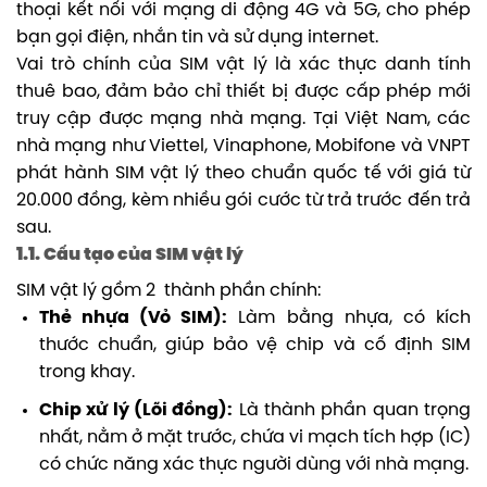
thoại kết nối với mạng di động 4G và 5G, cho phép
bạn gọi điện, nhắn tin và sử dụng internet.
Vai trò chính của SIM vật lý là xác thực danh tính
thuê bao, đảm bảo chỉ thiết bị được cấp phép mới
truy cập được mạng nhà mạng. Tại Việt Nam, các
nhà mạng như Viettel, Vinaphone, Mobifone và VNPT
phát hành SIM vật lý theo chuẩn quốc tế với giá từ
20.000 đồng, kèm nhiều gói cước từ trả trước đến trả
sau.
1.1. Cấu tạo của SIM vật lý
SIM vật lý gồm 2 thành phần chính:
Thẻ nhựa (Vỏ SIM):
Làm bằng nhựa, có kích
thước chuẩn, giúp bảo vệ chip và cố định SIM
trong khay.
Chip xử lý (Lõi đồng):
Là thành phần quan trọng
nhất, nằm ở mặt trước, chứa vi mạch tích hợp (IC)
có chức năng xác thực người dùng với nhà mạng.