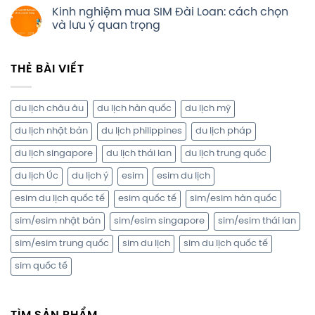
Kinh nghiệm mua SIM Đài Loan: cách chọn
và lưu ý quan trọng
THẺ BÀI VIẾT
du lịch châu âu
du lịch hàn quốc
du lịch mỹ
du lịch nhật bản
du lịch philippines
du lịch pháp
du lịch singapore
du lịch thái lan
du lịch trung quốc
du lịch Úc
du lịch ý
esim
esim du lịch
esim du lịch quốc tế
esim quốc tế
sim/esim hàn quốc
sim/esim nhật bản
sim/esim singapore
sim/esim thái lan
sim/esim trung quốc
sim du lịch
sim du lịch quốc tế
sim quốc tế