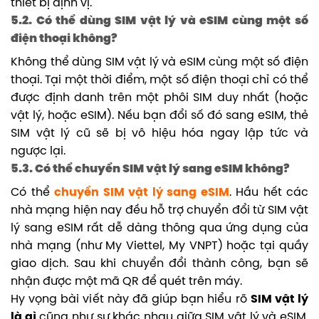
thiết bị định vị.
5.2. Có thể dùng SIM vật lý và eSIM cùng một số
điện thoại không?
Không thể dùng SIM vật lý và eSIM cùng một số điện
thoại. Tại một thời điểm, một số điện thoại chỉ có thể
được định danh trên một phôi SIM duy nhất (hoặc
vật lý, hoặc eSIM). Nếu bạn đổi số đó sang eSIM, thẻ
SIM vật lý cũ sẽ bị vô hiệu hóa ngay lập tức và
ngược lại.
5.3. Có thể chuyển SIM vật lý sang eSIM không?
Có thể
chuyển SIM vật lý sang eSIM
. Hầu hết các
nhà mạng hiện nay đều hỗ trợ chuyển đổi từ SIM vật
lý sang eSIM rất dễ dàng thông qua ứng dụng của
nhà mạng (như My Viettel, My VNPT) hoặc tại quầy
giao dịch. Sau khi chuyển đổi thành công, bạn sẽ
nhận được một mã QR để quét trên máy.
Hy vọng bài viết này đã giúp bạn hiểu rõ
SIM vật lý
là gì
cũng như sự khác nhau giữa
SIM vật lý và eSIM
.