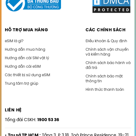
HỖ TRỢ MUA HÀNG
CÁC CHÍNH SÁCH
eSIM là gì?
Điều khoản & Quy định
Hướng dẫn mua hàng
Chính sách vận chuyển
và kiểm hàng
Hướng dẫn cài SIM vật lý
Chính sách bảo hành và
Hướng dẫn cài eSIM
đổi trả
Các thiết bị sử dụng eSIM
Chính sách bảo mật
thông tin
Trung tâm trợ giúp
Hình thức thanh toán
LIÊN HỆ
Tổng đài CSKH:
1900 53 36
•
Trụ sở TP.HCM :
Tầng 3, P 3.18, Toà Prince Residence, 19-21