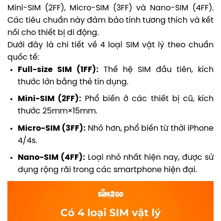
Mini-SIM (2FF), Micro-SIM (3FF) và Nano-SIM (4FF).
Các tiêu chuẩn này đảm bảo tính tương thích và kết
nối cho thiết bị di động.
Dưới đây là chi tiết về 4 loại SIM vật lý theo chuẩn
quốc tế:
Full-size SIM (1FF):
Thế hệ SIM đầu tiên, kích
thước lớn bằng thẻ tín dụng.
Mini-SIM (2FF):
Phổ biến ở các thiết bị cũ, kích
thước 25mm×15mm.
Micro-SIM (3FF):
Nhỏ hơn, phổ biến từ thời iPhone
4/4s.
Nano-SIM (4FF):
Loại nhỏ nhất hiện nay, được sử
dụng rộng rãi trong các smartphone hiện đại.