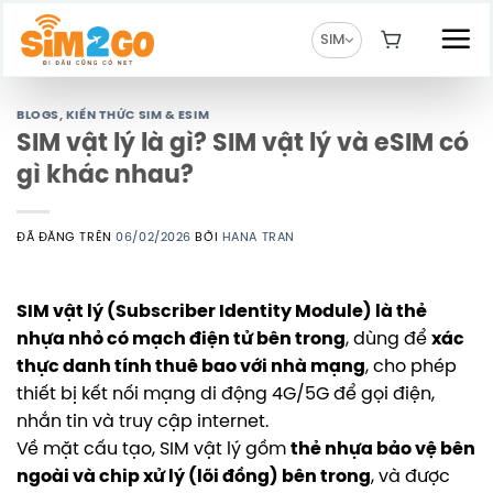
Chuyển
đến
SIM
nội
dung
BLOGS
,
KIẾN THỨC SIM & ESIM
SIM vật lý là gì? SIM vật lý và eSIM có
gì khác nhau?
ĐÃ ĐĂNG TRÊN
06/02/2026
BỞI
HANA TRAN
SIM vật lý (Subscriber Identity Module) là thẻ
nhựa nhỏ có mạch điện tử bên trong
, dùng để
xác
thực danh tính thuê bao với nhà mạng
, cho phép
thiết bị kết nối mạng di động 4G/5G để gọi điện,
nhắn tin và truy cập internet.
Về mặt cấu tạo, SIM vật lý gồm
thẻ nhựa bảo vệ bên
ngoài và chip xử lý (lõi đồng) bên trong
, và được