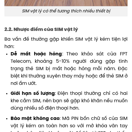
SIM vật lý có thể tương thích nhiều thiết bị
2.2. Nhược điểm của SIM vật lý
Ba vấn đề thường gặp khiến SIM vật lý kém tiện lợi
hơn:
Dễ mất hoặc hỏng
: Theo khảo sát của FPT
Telecom, khoảng 5-10% người dùng gặp tình
trạng thẻ SIM bị mất hoặc hỏng mỗi năm. Đặc
biệt khi thường xuyên thay máy hoặc để thẻ SIM ở
nơi ẩm ướt.
Giới hạn số lượng
: Điện thoại thường chỉ có hai
khe cắm SIM, nên bạn sẽ gặp khó khăn nếu muốn
dùng nhiều số điện thoại hơn.
Bảo mật không cao
: Mã PIN bốn chữ số của SIM
vật lý kém an toàn hơn so với mở khóa vân tay