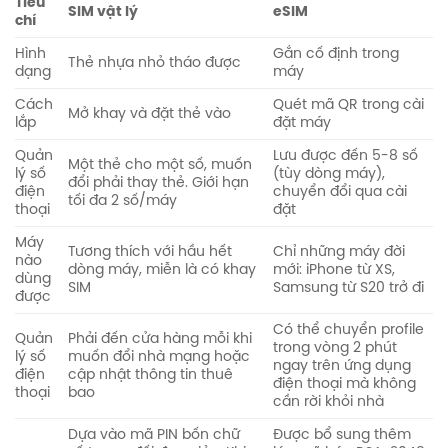
Tiêu
SIM vật lý
eSIM
chí
Hình
Gắn cố định trong
Thẻ nhựa nhỏ tháo được
dạng
máy
Cách
Quét mã QR trong cài
Mở khay và đặt thẻ vào
lắp
đặt máy
Quản
Lưu được đến 5-8 số
Một thẻ cho một số, muốn
lý số
(tùy dòng máy),
đổi phải thay thẻ. Giới hạn
điện
chuyển đổi qua cài
tối đa 2 số/máy
thoại
đặt
Máy
Tương thích với hầu hết
Chỉ những máy đời
nào
dòng máy, miễn là có khay
mới: iPhone từ XS,
dùng
SIM
Samsung từ S20 trở đi
được
Có thể chuyển profile
Quản
Phải đến cửa hàng mỗi khi
trong vòng 2 phút
lý số
muốn đổi nhà mạng hoặc
ngay trên ứng dụng
điện
cập nhật thông tin thuê
điện thoại mà không
thoại
bao
cần rời khỏi nhà
Dựa vào mã PIN bốn chữ
Được bổ sung thêm