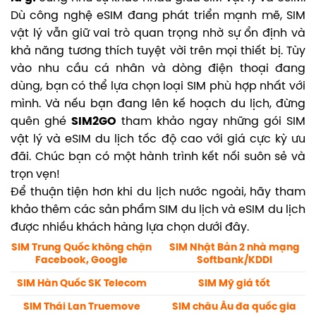
Dù công nghệ eSIM đang phát triển mạnh mẽ, SIM
vật lý vẫn giữ vai trò quan trọng nhờ sự ổn định và
khả năng tương thích tuyệt vời trên mọi thiết bị. Tùy
vào nhu cầu cá nhân và dòng điện thoại đang
dùng, bạn có thể lựa chọn loại SIM phù hợp nhất với
mình. Và nếu bạn đang lên kế hoạch du lịch, đừng
quên ghé
SIM2GO
tham khảo ngay những gói SIM
vật lý và eSIM du lịch tốc độ cao với giá cực kỳ ưu
đãi. Chúc bạn có một hành trình kết nối suôn sẻ và
trọn vẹn!
Để thuận tiện hơn khi du lịch nước ngoài, hãy tham
khảo thêm các sản phẩm SIM du lịch và eSIM du lịch
được nhiều khách hàng lựa chọn dưới đây.
SIM Trung Quốc không chặn
SIM Nhật Bản 2 nhà mạng
Facebook, Google
Softbank/KDDI
SIM Hàn Quốc SK Telecom
SIM Mỹ giá tốt
SIM Thái Lan Truemove
SIM châu Âu đa quốc gia