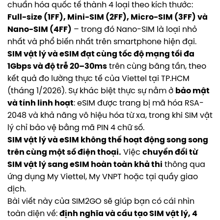
chuẩn hóa quốc tế thành 4 loại theo kích thước:
Full-size (1FF), Mini-SIM (2FF), Micro-SIM (3FF) và
Nano-SIM (4FF)
– trong đó Nano-SIM là loại nhỏ
nhất và phổ biến nhất trên smartphone hiện đại.
SIM vật lý và eSIM đạt cùng tốc độ mạng tối đa
1Gbps và độ trễ 20–30ms
trên cùng băng tần, theo
kết quả đo lường thực tế của Viettel tại TP.HCM
(tháng 1/2026). Sự khác biệt thực sự nằm ở
bảo mật
và tính linh hoạt
: eSIM được trang bị mã hóa RSA-
2048 và khả năng vô hiệu hóa từ xa, trong khi SIM vật
lý chỉ bảo vệ bằng mã PIN 4 chữ số.
SIM vật lý và eSIM không thể hoạt động song song
trên cùng một số điện thoại.
Việc
chuyển đổi từ
SIM vật lý sang eSIM hoàn toàn khả thi
thông qua
ứng dụng My Viettel, My VNPT hoặc tại quầy giao
dịch.
Bài viết này của SIM2GO sẽ giúp bạn có cái nhìn
toàn diện về:
định nghĩa và cấu tạo SIM vật lý, 4