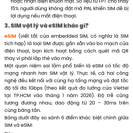
hoặc nhận diện khuôn mặt. Số liệu từ FPT cho thấy
15% người dùng không đặt mã PIN, khiến SIM dễ bị
lợi dụng nếu mất điện thoại.
3. SIM vật lý và eSIM khác gì?
eSIM
(viết tắt của embedded SIM, có nghĩa là SIM
tích hợp) là loại SIM được gắn sẵn vào bo mạch của
điện thoại, bạn kích hoạt bằng cách quét mã QR
thay vì phải lắp thẻ vào máy.
Một quan niệm sai lầm phổ biến là eSIM có tốc độ
mạng nhanh hơn SIM vật lý. Thực tế, cả hai công
nghệ đều kết nối với cùng hạ tầng mạng và đạt tốc
độ tối đa 1Gbps (theo kết quả đo lường của Viettel
tại TP.HCM vào tháng 1 năm 2026). Độ trễ cũng
tương đương nhau, dao động từ 20 – 30ms trên
cùng băng tần.
Bảng dưới đây so sánh 6 điểm khác biệt chính giữa
SIM và eSIM: